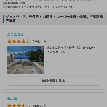
(2026年8月8日現在)
※相場情報はあくまで参考値です。目安として活用ください。
ジェノヴィア北千住近くの温泉・スーパー銭湯・銭湯など温浴施
設情報
ニコニコ湯
4.4点
/
3件
東京都 / 足立区 / 北千住駅、徒歩12分
入浴料金：550円～
施設情報を見る
金の湯
3.5点
/
2件