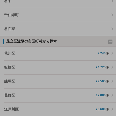
谷中
千住緑町
谷在家
足立区近隣の市区町村から探す
荒川区
9,240
件
板橋区
24,725
件
練馬区
29,505
件
葛飾区
17,086
件
江戸川区
23,688
件