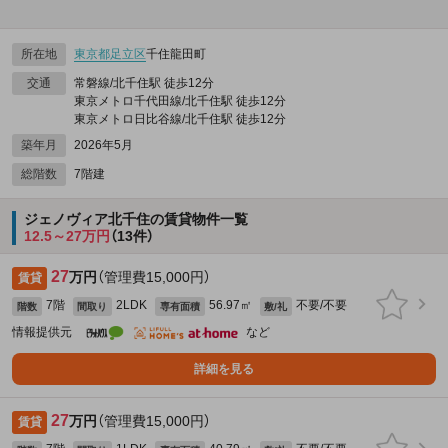
所在地
東京都
足立区
千住龍田町
交通
常磐線/北千住駅 徒歩12分
東京メトロ千代田線/北千住駅 徒歩12分
東京メトロ日比谷線/北千住駅 徒歩12分
築年月
2026年5月
総階数
7階建
ジェノヴィア北千住の賃貸物件一覧
12.5～27万円
（13件）
27
万円
（管理費15,000円）
賃貸
7階
2LDK
56.97㎡
不要/不要
階数
間取り
専有面積
敷/礼
情報提供元
など
詳細を見る
27
万円
（管理費15,000円）
賃貸