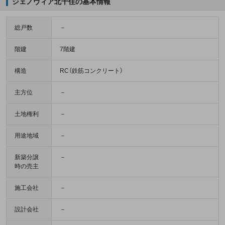
ジェノヴィア北千住の基本情報
総戸数
－
階建
7階建
構造
RC（鉄筋コンクリート）
主方位
－
土地権利
－
用途地域
－
新築分譲
－
時の売主
施工会社
－
設計会社
－