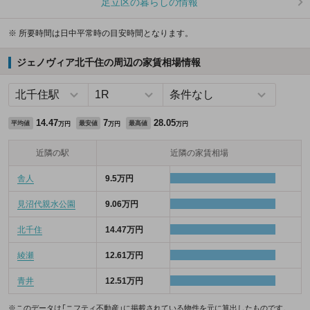
足立区の暮らしの情報
※ 所要時間は日中平常時の目安時間となります。
ジェノヴィア北千住の周辺の家賃相場情報
14.47
7
28.05
平均値
最安値
最高値
万円
万円
万円
近隣の駅
近隣の家賃相場
舎人
9.5万円
見沼代親水公園
9.06万円
北千住
14.47万円
綾瀬
12.61万円
青井
12.51万円
※このデータは「ニフティ不動産」に掲載されている物件を元に算出したものです。