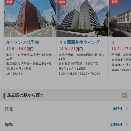
新着
新着
新着
ルーデンス北千住
ＮＢ西新井南ウィング
U
12.9～14.8
14.9～21
16.2～17.
万円
万円
東京メトロ千代田線/北千住駅 徒歩
東武伊勢崎・大師線/西新井駅 徒歩
千代田・常磐緩
10分
12分
東京都足立区
東京都足立区千住中居町13番17号
東京都足立区西新井本町5丁目
築16年8ヶ月 /
築1年6ヶ月 / 4階建
築2年1ヶ月 / 12階建
1LDK / 56.04
1K / 29.45㎡
1LDK～3LDK / 50.12～70.06㎡
足立区の駅から探す
江北
687
件
梅島
1,995
件