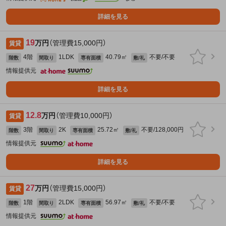
詳細を見る
19
万円
（管理費15,000円）
賃貸
4階
1LDK
40.79㎡
不要/不要
階数
間取り
専有面積
敷/礼
情報提供元
詳細を見る
12.8
万円
（管理費10,000円）
賃貸
3階
2K
25.72㎡
不要/128,000円
階数
間取り
専有面積
敷/礼
情報提供元
詳細を見る
27
万円
（管理費15,000円）
賃貸
1階
2LDK
56.97㎡
不要/不要
階数
間取り
専有面積
敷/礼
情報提供元