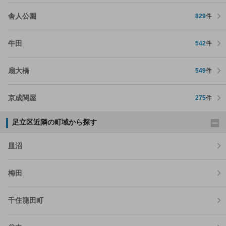
舎人公園
829
件
牛田
542
件
扇大橋
549
件
京成関屋
275
件
足立区近隣の町域から探す
皿沼
梅田
千住龍田町