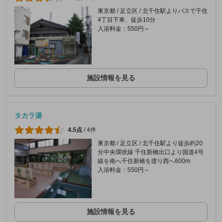
東京都 / 足立区 / 北千住駅よりバスで千住
4丁目下車、徒歩10分
入浴料金：550円～
施設情報を見る
タカラ湯
4.5点
/
4件
東京都 / 足立区 / 北千住駅より徒歩約20
分中央環状線 千住新橋出口より国道4号
線を南へ千住新橋を渡り西へ600m
入浴料金：550円～
施設情報を見る