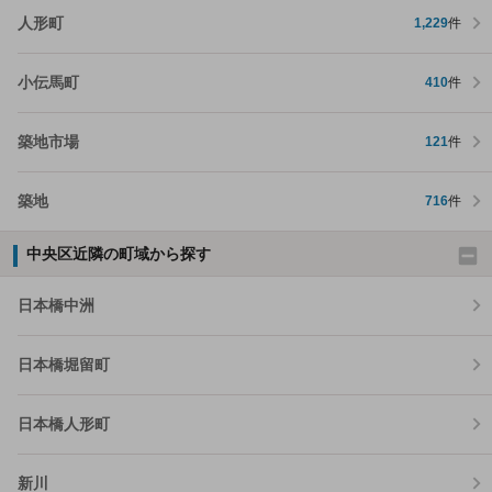
人形町
1,229
件
小伝馬町
410
件
築地市場
121
件
築地
716
件
中央区近隣の町域から探す
日本橋中洲
日本橋堀留町
日本橋人形町
新川