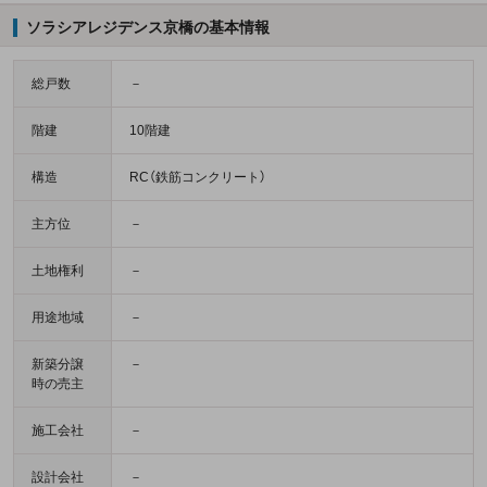
ソラシアレジデンス京橋の基本情報
総戸数
－
階建
10階建
構造
RC（鉄筋コンクリート）
主方位
－
土地権利
－
用途地域
－
新築分譲
－
時の売主
施工会社
－
設計会社
－