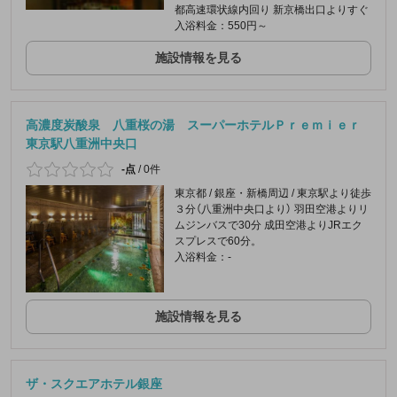
都高速環状線内回り 新京橋出口よりすぐ
入浴料金：550円～
施設情報を見る
高濃度炭酸泉 八重桜の湯 スーパーホテルＰｒｅｍｉｅｒ
東京駅八重洲中央口
-点
/
0件
東京都 / 銀座・新橋周辺 / 東京駅より徒歩
３分（八重洲中央口より） 羽田空港よりリ
ムジンバスで30分 成田空港よりJRエク
スプレスで60分。
入浴料金：-
施設情報を見る
ザ・スクエアホテル銀座