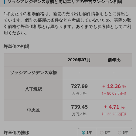
ソラシアレジデンス京橋と周辺エリアの中古マンション相場
1坪あたりの相場価格は、過去の売り出し物件情報をもとに算出し
ています。個別の部屋の条件などを考慮していないため、実際の取
引価格や坪単価相場とは異なります。あくまでも参考値としてご利
用ください。
坪単価の相場
2026年07月
前年比
ソラシアレジデンス京橋
-
-
727.99
+ 12.36
%
八丁堀駅
万円／坪
（ + 80.09 万円）
739.45
+ 4.71
%
中央区
万円／坪
（ + 33.23 万円）
坪単価の推移
1年
3年
6年