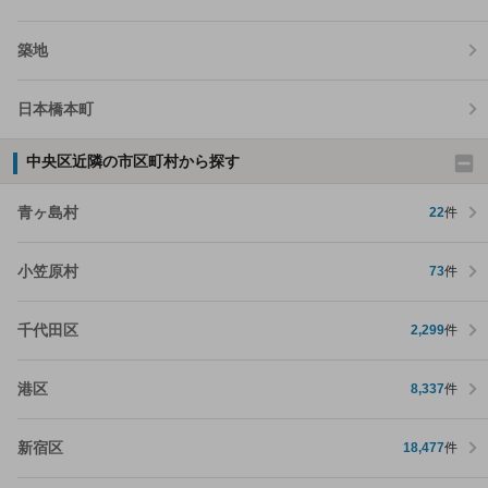
築地
日本橋本町
中央区近隣の市区町村から探す
青ヶ島村
22
件
小笠原村
73
件
千代田区
2,299
件
港区
8,337
件
新宿区
18,477
件