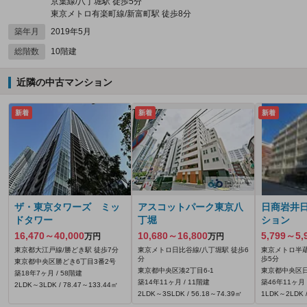
京葉線/八丁堀駅 徒歩5分
東京メトロ有楽町線/新富町駅 徒歩8分
築年月
2019年5月
総階数
10階建
近隣の中古マンション
新着
新着
新着
ザ・東京タワーズ ミッ
アスコットパーク東京八
日商岩井
ドタワー
丁堀
ション
16,470～40,000
10,680～16,800
5,799～5,
万円
万円
東京都大江戸線/勝どき駅 徒歩7分
東京メトロ日比谷線/八丁堀駅 徒歩6
東京メトロ半蔵
分
歩5分
東京都中央区勝どき6丁目3番2号
東京都中央区湊2丁目6-1
東京都中央区日
築18年7ヶ月 / 58階建
築14年11ヶ月 / 11階建
築46年11ヶ月 
2LDK～3LDK / 78.47～133.44㎡
2LDK～3SLDK / 56.18～74.39㎡
1LDK～2LDK /