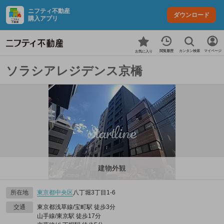
ニフティ不動産
ダウンロード
購入アプリ
カンタン検索
閲覧履歴
マイページ
お気に入り
ソラシアレジデンス京橋
建物外観
所在地
東京都
中央区
八丁堀3丁目1-6
交通
東京都浅草線/宝町駅 徒歩3分
山手線/東京駅 徒歩17分