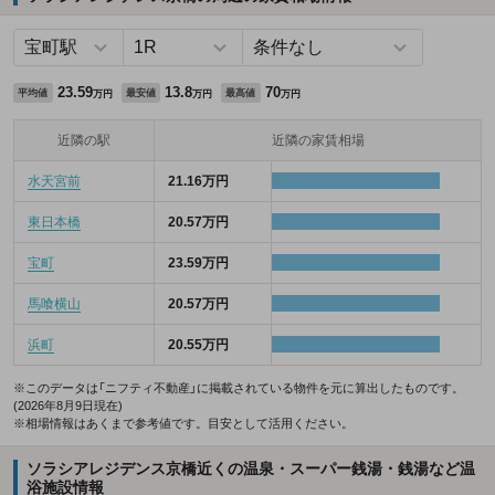
23.59
13.8
70
平均値
最安値
最高値
万円
万円
万円
近隣の駅
近隣の家賃相場
水天宮前
21.16万円
東日本橋
20.57万円
宝町
23.59万円
馬喰横山
20.57万円
浜町
20.55万円
※このデータは「ニフティ不動産」に掲載されている物件を元に算出したものです。
(2026年8月9日現在)
※相場情報はあくまで参考値です。目安として活用ください。
ソラシアレジデンス京橋近くの温泉・スーパー銭湯・銭湯など温
浴施設情報