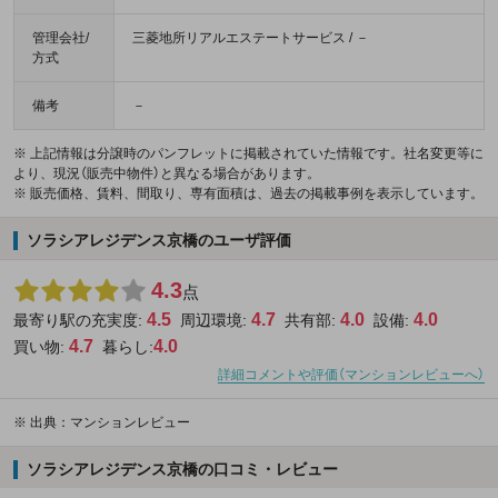
管理会社/
三菱地所リアルエステートサービス / －
方式
備考
－
※ 上記情報は分譲時のパンフレットに掲載されていた情報です。社名変更等に
より、現況（販売中物件）と異なる場合があります。
※ 販売価格、賃料、間取り、専有面積は、過去の掲載事例を表示しています。
ソラシアレジデンス京橋のユーザ評価
4.3
点
4.5
4.7
4.0
4.0
最寄り駅の充実度:
周辺環境:
共有部:
設備:
4.7
4.0
買い物:
暮らし:
詳細コメントや評価（マンションレビューへ）
※
出典：マンションレビュー
ソラシアレジデンス京橋の口コミ・レビュー