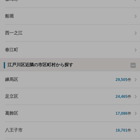
船堀
西一之江
春江町
江戸川区近隣の市区町村から探す
練馬区
29,505
件
足立区
24,465
件
葛飾区
17,086
件
八王子市
16,701
件