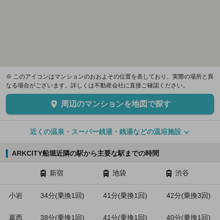
※ このアイコンはマンションのおおよその位置を表しており、実際の場所と異
なる場合がございます。詳しくは不動産会社に直接ご確認ください。
周辺のマンションを地図で探す
近くの温泉・スーパー銭湯・銭湯などの温浴施設
ARKCITY船堀近隣の駅から主要な駅までの時間
新宿
池袋
渋谷
小岩
34分(乗換1回)
41分(乗換1回)
42分(乗換3回)
葛西
38分(乗換1回)
41分(乗換1回)
40分(乗換1回)