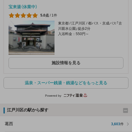
宝来湯（休業中）
5.0点
/
1件
東京都 / 江戸川区 / 都バス・京成バス「古
川親水公園」徒歩2分
入浴料金：550円～
施設情報を見る
温泉・スーパー銭湯・銭湯などをもっと見る
Powered by
江戸川区の駅から探す
葛西
3,603
件