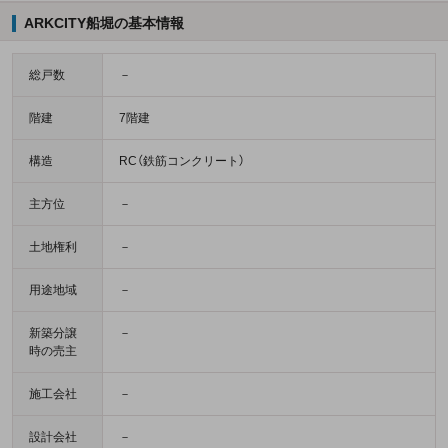
ARKCITY船堀の基本情報
総戸数
－
階建
7階建
構造
RC（鉄筋コンクリート）
主方位
－
土地権利
－
用途地域
－
新築分譲
－
時の売主
施工会社
－
設計会社
－