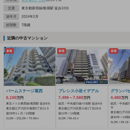
交通
東京都新宿線/船堀駅 徒歩10分
築年月
2024年2月
総階数
7階建
近隣の中古マンション
新着
新着
新着
バームステージ葛西
プレシス小岩イデアル
グランパ
6,100
7,499～7,580
4,480
万円
万円
万円
東京メトロ東西線/葛西駅 徒歩6分
総武・中央緩行線/小岩駅 徒歩4分
総武・中央緩行
分
東京都江戸川区中葛西6丁目21-5
東京都江戸川区西小岩1丁目26-6
東京都江戸川区
築28年1ヶ月 / 10階建
築12年 / 14階建
築30年 / 14階
2LDK～2SLDK / 70.88㎡
3LDK / 69.42㎡
3LDK / 69.1