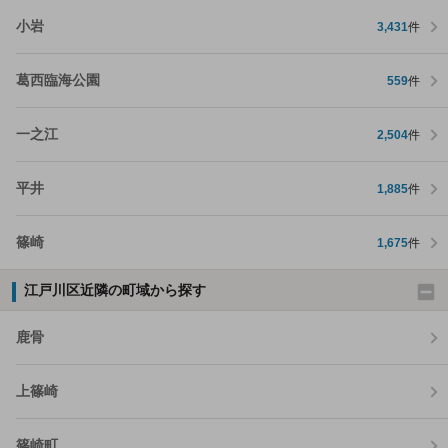
小岩
3,431
件
葛西臨海公園
559
件
一之江
2,504
件
平井
1,885
件
篠崎
1,675
件
江戸川区近隣の町域から探す
鹿骨
上篠崎
篠崎町