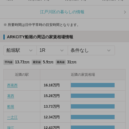
江戸川区の暮らしの情報
※ 所要時間は日中平常時の目安時間となります。
ARKCITY船堀の周辺の家賃相場情報
13.73
5.9
31
平均値
最安値
最高値
万円
万円
万円
近隣の駅
近隣の家賃相場
西葛西
16.18万円
葛西
15.28万円
船堀
13.73万円
一之江
12.34万円
瑞江
12.43万円