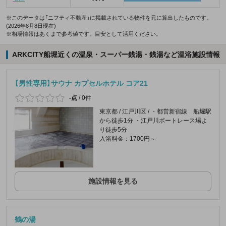
※このデータは「ニフティ不動産」に掲載されている物件を元に算出したものです。
(2026年8月8日現在)
※相場情報はあくまで参考値です。目安として活用ください。
ARKCITY船堀近くの温泉・スーパー銭湯・銭湯など温浴施設情報
【男性専用】サウナ カプセルホテル コア21
-点
/
0件
東京都 / 江戸川区 / ・都営新宿線 船堀駅
から徒歩1分 ・江戸川ボートレース場よ
り徒歩5分
入浴料金：1700円～
施設情報を見る
鶴の湯