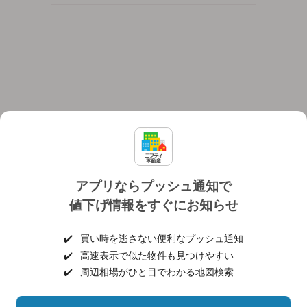
アプリならプッシュ通知で
値下げ情報をすぐにお知らせ
対応機種
個人情報保護ポリシー
利用規約
運営会社
✔️
買い時を逃さない便利なプッシュ通知
ヘルプ・お問い合わせ
採用情報
✔️
高速表示で似た物件も見つけやすい
✔️
周辺相場がひと目でわかる地図検索