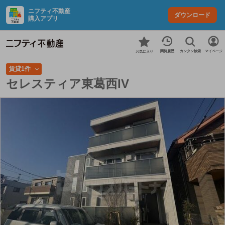
ニフティ不動産
ダウンロード
購入アプリ
カンタン検索
閲覧履歴
マイページ
お気に入り
賃貸1件
セレスティア東葛西IV