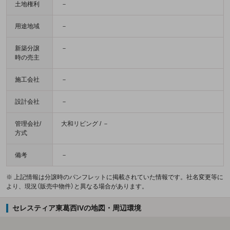
土地権利
－
用途地域
－
新築分譲
－
時の売主
施工会社
－
設計会社
－
管理会社/
大和リビング / －
方式
備考
－
※ 上記情報は分譲時のパンフレットに掲載されていた情報です。社名変更等に
より、現況（販売中物件）と異なる場合があります。
セレスティア東葛西IVの地図・周辺環境