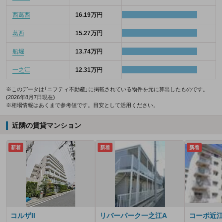
西葛西
16.19万円
葛西
15.27万円
船堀
13.74万円
一之江
12.31万円
※このデータは「ニフティ不動産」に掲載されている物件を元に算出したものです。
(2026年8月7日現在)
※相場情報はあくまで参考値です。目安として活用ください。
近隣の賃貸マンション
新着
新着
新着
コルザII
リバーパーク一之江A
コーポ近江