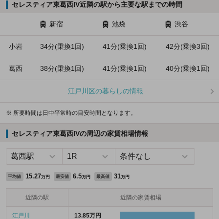
セレスティア東葛西IV近隣の駅から主要な駅までの時間
新宿
池袋
渋谷
小岩
34分(乗換1回)
41分(乗換1回)
42分(乗換3回)
葛西
38分(乗換1回)
41分(乗換1回)
40分(乗換1回)
江戸川区の暮らしの情報
※ 所要時間は日中平常時の目安時間となります。
セレスティア東葛西IVの周辺の家賃相場情報
15.27
6.5
31
平均値
最安値
最高値
万円
万円
万円
近隣の駅
近隣の家賃相場
江戸川
13.85万円