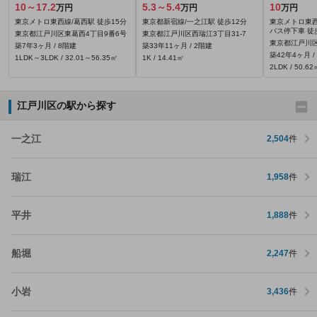
10～17.2
5.3～5.4
10
万円
万円
万円
東京メトロ東西線/葛西駅 徒歩15分
東京都新宿線/一之江駅 徒歩12分
東京メトロ東西
バス停下車 徒
東京都江戸川区東葛西4丁目9番6号
東京都江戸川区西瑞江3丁目31‐7
東京都江戸川区
築7年3ヶ月 / 8階建
築33年11ヶ月 / 2階建
築42年4ヶ月 /
1LDK～3LDK / 32.01～56.35㎡
1K / 14.41㎡
2LDK / 50.62
江戸川区の駅から探す
一之江
2,504
件
瑞江
1,958
件
平井
1,888
件
船堀
2,247
件
小岩
3,436
件