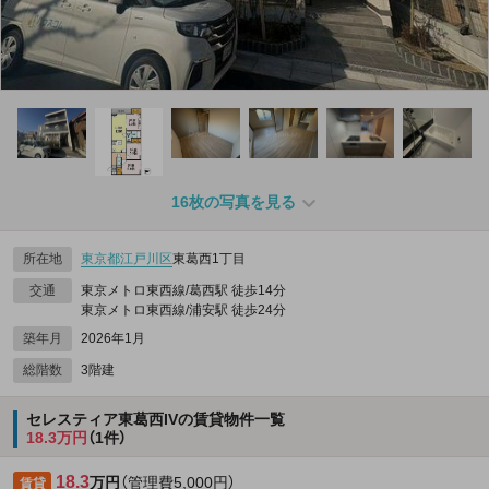
16枚の写真を見る
所在地
東京都
江戸川区
東葛西1丁目
交通
東京メトロ東西線/葛西駅 徒歩14分
東京メトロ東西線/浦安駅 徒歩24分
築年月
2026年1月
総階数
3階建
セレスティア東葛西IVの賃貸物件一覧
18.3万円
（1件）
18.3
万円
（管理費5,000円）
賃貸