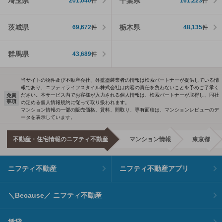
埼玉県
千葉県
201,040
件
161,223
件
茨城県
栃木県
69,672
件
48,135
件
群馬県
43,689
件
当サイトの物件及び不動産会社、外壁塗装業者の情報は検索パートナーが提供している情
報であり、ニフティライフスタイル株式会社は内容の責任を負わないことを予めご了承く
ださい。本サービス内でお客様が入力される個人情報は、検索パートナーが取得し、同社
免責
事項
の定める個人情報規約に従って取り扱われます。
マンション情報の一部の販売価格、賃料、間取り、専有面積は、マンションレビューのデ
ータを表示しています。
不動産・住宅情報のニフティ不動産
マンション情報
東京都
ニフティ不動産
ニフティ不動産アプリ
＼Because／ ニフティ不動産
賃貸