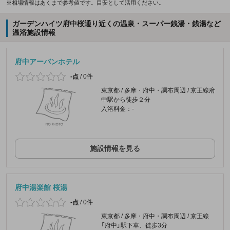
※相場情報はあくまで参考値です。目安として活用ください。
ガーデンハイツ府中桜通り近くの温泉・スーパー銭湯・銭湯など
温浴施設情報
府中アーバンホテル
-点
/
0件
東京都 / 多摩・府中・調布周辺 / 京王線府
中駅から徒歩２分
入浴料金：-
施設情報を見る
府中湯楽館 桜湯
-点
/
0件
東京都 / 多摩・府中・調布周辺 / 京王線
「府中」駅下車、徒歩3分