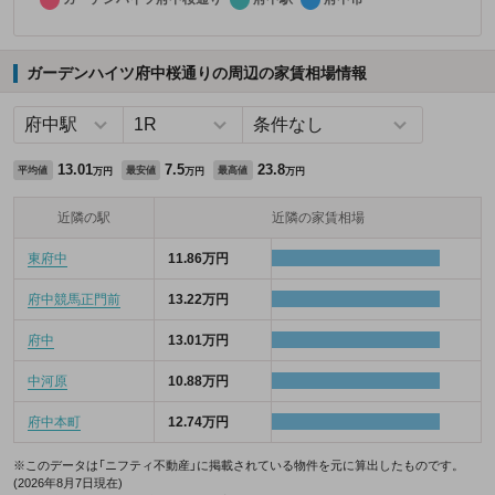
ガーデンハイツ府中桜通りの周辺の家賃相場情報
13.01
7.5
23.8
平均値
最安値
最高値
万円
万円
万円
近隣の駅
近隣の家賃相場
東府中
11.86万円
府中競馬正門前
13.22万円
府中
13.01万円
中河原
10.88万円
府中本町
12.74万円
※このデータは「ニフティ不動産」に掲載されている物件を元に算出したものです。
(2026年8月7日現在)