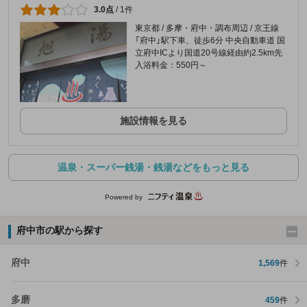
3.0点
/
1件
東京都 / 多摩・府中・調布周辺 / 京王線
「府中」駅下車、徒歩6分 中央自動車道 国
立府中ICより国道20号線経由約2.5km先
入浴料金：550円～
施設情報を見る
温泉・スーパー銭湯・銭湯などをもっと見る
Powered by
府中市の駅から探す
府中
1,569
件
多磨
459
件