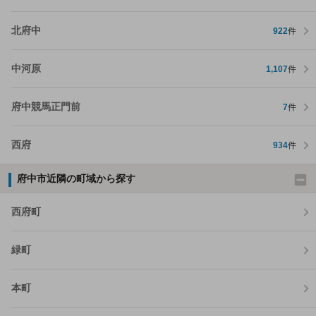
北府中
922
件
中河原
1,107
件
府中競馬正門前
7
件
西府
934
件
府中市近隣の町域から探す
西府町
緑町
本町