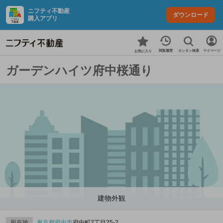
ニフティ不動産
ダウンロード
購入アプリ
カンタン検索
閲覧履歴
マイページ
お気に入り
ガーデンハイツ府中桜通り
建物外観
所在地
東京都
府中市
府中町2丁目25-2