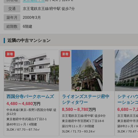
交通
京王電鉄京王線/府中駅 徒歩7分
築年月
2000年3月
総階数
6階建
近隣の中古マンション
新着
新着
西国分寺パークホームズ
ライオンズステージ府中
シティハ
シティタワー
ーション
4,480～4,680
万円
8,580～8,780
6,680～7,
万円
中央本線（東京--長野）/西国分寺駅 徒
歩12分
京王電鉄京王線/府中駅 徒歩9分
京王電鉄京王線
東京都府中市武蔵台3丁目2-1
東京都府中市宮西町1丁目18-6
東京都府中市清
築40年11ヶ月 / 4階建
築22年11ヶ月 / 30階建
築8年2ヶ月 / 
3LDK / 67.70～67.74㎡
3LDK / 71.73～93.24㎡
3LDK / 70.4