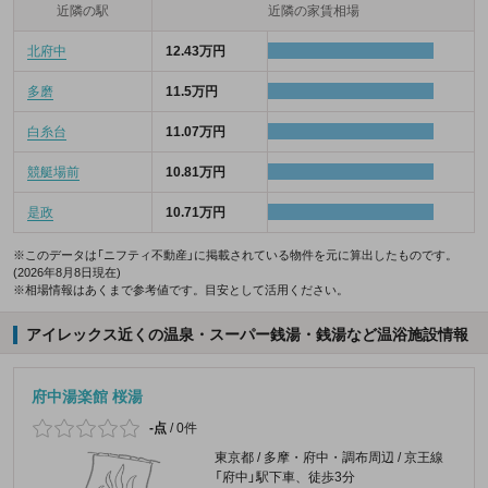
近隣の駅
近隣の家賃相場
北府中
12.43万円
多磨
11.5万円
白糸台
11.07万円
競艇場前
10.81万円
是政
10.71万円
※このデータは「ニフティ不動産」に掲載されている物件を元に算出したものです。
(2026年8月8日現在)
※相場情報はあくまで参考値です。目安として活用ください。
アイレックス近くの温泉・スーパー銭湯・銭湯など温浴施設情報
府中湯楽館 桜湯
-点
/
0件
東京都 / 多摩・府中・調布周辺 / 京王線
「府中」駅下車、徒歩3分