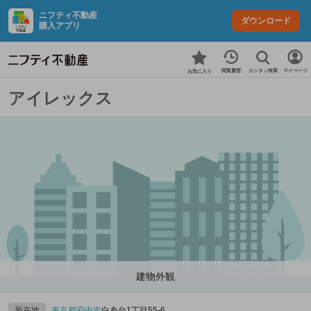
ニフティ不動産
ダウンロード
購入アプリ
カンタン検索
閲覧履歴
マイページ
お気に入り
アイレックス
建物外観
所在地
東京都
府中市
白糸台1丁目55-6