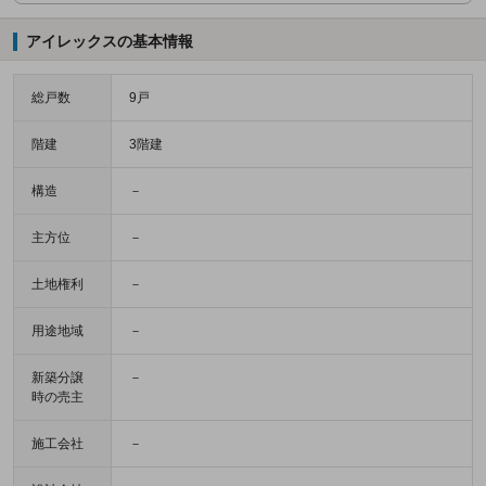
アイレックスの基本情報
総戸数
9戸
階建
3階建
構造
－
主方位
－
土地権利
－
用途地域
－
新築分譲
－
時の売主
施工会社
－