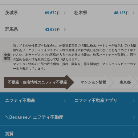
茨城県
栃木県
69,672
件
48,135
件
群馬県
43,689
件
当サイトの物件及び不動産会社、外壁塗装業者の情報は検索パートナーが提供している情
報であり、ニフティライフスタイル株式会社は内容の責任を負わないことを予めご了承く
ださい。本サービス内でお客様が入力される個人情報は、検索パートナーが取得し、同社
免責
事項
の定める個人情報規約に従って取り扱われます。
マンション情報の一部の販売価格、賃料、間取り、専有面積は、マンションレビューのデ
ータを表示しています。
不動産・住宅情報のニフティ不動産
マンション情報
東京都
ニフティ不動産
ニフティ不動産アプリ
＼Because／ ニフティ不動産
賃貸