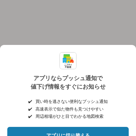
アプリならプッシュ通知で
値下げ情報をすぐにお知らせ
対応機種
個人情報保護ポリシー
利用規約
運営会社
✔️
買い時を逃さない便利なプッシュ通知
ヘルプ・お問い合わせ
採用情報
✔️
高速表示で似た物件も見つけやすい
✔️
周辺相場がひと目でわかる地図検索
アプリに切り替える