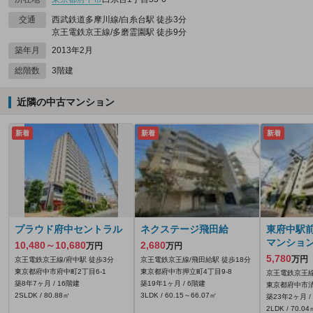
交通
西武鉄道多摩川線/白糸台駅 徒歩3分
京王電鉄京王線/多磨霊園駅 徒歩9分
築年月
2013年2月
総階数
3階建
近隣の中古マンション
新着
新着
新着
プラウド府中セントラル
ネクステージ飛田給
東府中駅
マンショ
10,480～10,680
2,680
万円
万円
5,780
万円
京王電鉄京王線/府中駅 徒歩3分
京王電鉄京王線/飛田給駅 徒歩18分
東京都府中市府中町2丁目6-1
東京都府中市押立町4丁目9-8
京王電鉄京王線
築8年7ヶ月 / 16階建
築19年1ヶ月 / 6階建
東京都府中市清水
2SLDK / 80.88㎡
3LDK / 60.15～66.07㎡
築23年2ヶ月 /
2LDK / 70.04