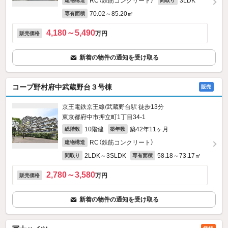
RC（鉄筋コンクリート）
3LDK
建物構造
間取り
70.02～85.20㎡
専有面積
4,180～5,490
万円
販売価格
新着の物件の通知を受け取る
コープ野村府中武蔵野台３号棟
販売
京王電鉄京王線/武蔵野台駅 徒歩13分
東京都府中市押立町1丁目34-1
10階建
築42年11ヶ月
総階数
築年数
RC（鉄筋コンクリート）
建物構造
2LDK～3SLDK
58.18～73.17㎡
間取り
専有面積
2,780～3,580
万円
販売価格
新着の物件の通知を受け取る