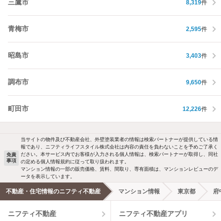
三鷹市
8,319
件
青梅市
2,595
件
昭島市
3,403
件
調布市
9,650
件
町田市
12,226
件
当サイトの物件及び不動産会社、外壁塗装業者の情報は検索パートナーが提供している情
報であり、ニフティライフスタイル株式会社は内容の責任を負わないことを予めご了承く
ださい。本サービス内でお客様が入力される個人情報は、検索パートナーが取得し、同社
免責
事項
の定める個人情報規約に従って取り扱われます。
マンション情報の一部の販売価格、賃料、間取り、専有面積は、マンションレビューのデ
ータを表示しています。
不動産・住宅情報のニフティ不動産
マンション情報
東京都
府
ニフティ不動産
ニフティ不動産アプリ