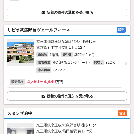
新着の物件の通知を受け取る
リビオ武蔵野台ヴェールフィーネ
販売
京王電鉄京王線/武蔵野台駅 徒歩12分
東京都府中市押立町1丁目12-4
6階建
築22年6ヶ月
総階数
築年数
RC（鉄筋コンクリート）
3LDK
建物構造
間取り
72.72㎡
専有面積
4,390～4,490
万円
販売価格
新着の物件の通知を受け取る
スタンザ府中
賃貸
京王電鉄京王線/武蔵野台駅 徒歩11分
京王電鉄京王線/飛田給駅 徒歩15分