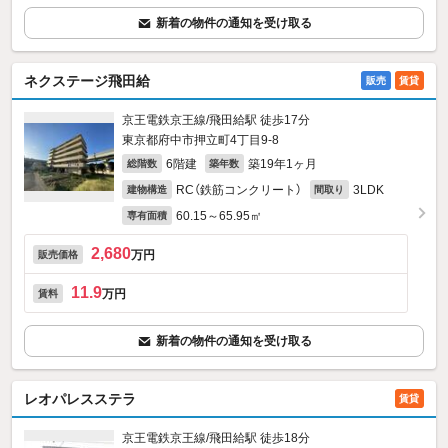
新着の物件の通知を受け取る
ネクステージ飛田給
販売
賃貸
京王電鉄京王線/飛田給駅 徒歩17分
東京都府中市押立町4丁目9-8
6階建
築19年1ヶ月
総階数
築年数
RC（鉄筋コンクリート）
3LDK
建物構造
間取り
60.15～65.95㎡
専有面積
2,680
万円
販売価格
11.9
万円
賃料
新着の物件の通知を受け取る
レオパレスステラ
賃貸
京王電鉄京王線/飛田給駅 徒歩18分