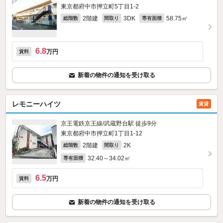
東京都府中市押立町5丁目1-2
2階建
3DK
58.75㎡
総階数
間取り
専有面積
6.8
万円
賃料
新着の物件の通知を受け取る
レモニーハイツ
賃貸
京王電鉄京王線/武蔵野台駅 徒歩9分
東京都府中市押立町1丁目1-12
2階建
2K
総階数
間取り
32.40～34.02㎡
専有面積
6.5
万円
賃料
新着の物件の通知を受け取る