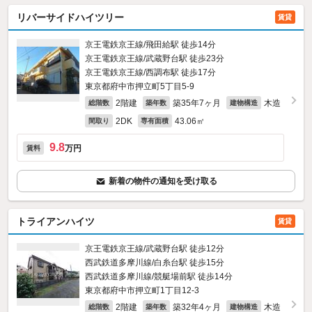
リバーサイドハイツリー
賃貸
京王電鉄京王線/飛田給駅 徒歩14分
京王電鉄京王線/武蔵野台駅 徒歩23分
京王電鉄京王線/西調布駅 徒歩17分
東京都府中市押立町5丁目5-9
2階建
築35年7ヶ月
木造
総階数
築年数
建物構造
2DK
43.06㎡
間取り
専有面積
9.8
万円
賃料
新着の物件の通知を受け取る
トライアンハイツ
賃貸
京王電鉄京王線/武蔵野台駅 徒歩12分
西武鉄道多摩川線/白糸台駅 徒歩15分
西武鉄道多摩川線/競艇場前駅 徒歩14分
東京都府中市押立町1丁目12-3
2階建
築32年4ヶ月
木造
総階数
築年数
建物構造