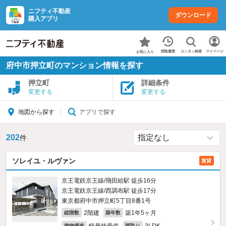
ニフティ不動産
ダウンロード
購入アプリ
カンタン検索
閲覧履歴
マイページ
お気に入り
府中市押立町のマンション情報を探す
押立町
詳細条件
変更する
変更する
アプリで探す
地図から探す
202
件
ソレイユ・ルヴァン
賃貸
京王電鉄京王線/飛田給駅 徒歩16分
京王電鉄京王線/西調布駅 徒歩17分
東京都府中市押立町5丁目8番1号
2階建
築1年5ヶ月
総階数
築年数
建物構造
間取り