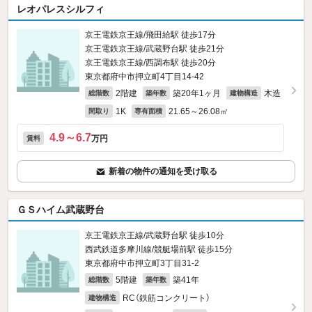
レオパレスシルフィ
京王電鉄京王線/飛田給駅 徒歩17分
京王電鉄京王線/武蔵野台駅 徒歩21分
京王電鉄京王線/西調布駅 徒歩20分
東京都府中市押立町4丁目14-42
2階建
築20年1ヶ月
木造
総階数
築年数
建物構造
1K
21.65～26.08㎡
間取り
専有面積
4.9～6.7
万円
賃料
新着の物件の通知を受け取る
ＧＳハイム武蔵野台
京王電鉄京王線/武蔵野台駅 徒歩10分
西武鉄道多摩川線/競艇場前駅 徒歩15分
東京都府中市押立町3丁目31-2
5階建
築41年
総階数
築年数
RC（鉄筋コンクリート）
建物構造