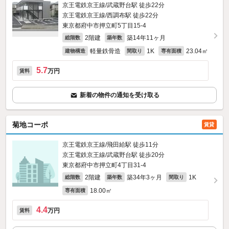
京王電鉄京王線/武蔵野台駅 徒歩22分
京王電鉄京王線/西調布駅 徒歩22分
東京都府中市押立町5丁目15-4
2階建
築14年11ヶ月
総階数
築年数
軽量鉄骨造
1K
23.04㎡
建物構造
間取り
専有面積
5.7
万円
賃料
新着の物件の通知を受け取る
菊地コーポ
賃貸
京王電鉄京王線/飛田給駅 徒歩11分
京王電鉄京王線/武蔵野台駅 徒歩20分
東京都府中市押立町4丁目31-4
2階建
築34年3ヶ月
1K
総階数
築年数
間取り
18.00㎡
専有面積
4.4
万円
賃料