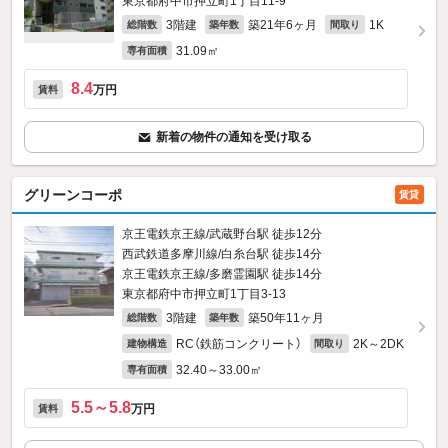
東京都府中市押立町1丁目11-9
3階建
築21年6ヶ月
1K
総階数
築年数
間取り
31.09㎡
専有面積
8.4
万円
賃料
新着の物件の通知を受け取る
グリーンコーポ
賃貸
京王電鉄京王線/武蔵野台駅 徒歩12分
西武鉄道多摩川線/白糸台駅 徒歩14分
京王電鉄京王線/多磨霊園駅 徒歩14分
東京都府中市押立町1丁目3-13
3階建
築50年11ヶ月
総階数
築年数
RC（鉄筋コンクリート）
2K～2DK
建物構造
間取り
32.40～33.00㎡
専有面積
5.5～5.8
万円
賃料