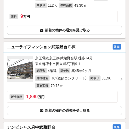
1LDK
43.30㎡
間取り
専有面積
9
万円
賃料
新着の物件の通知を受け取る
ニューライフマンション武蔵野台Ｅ棟
販売
京王電鉄京王線/武蔵野台駅 徒歩14分
東京都府中市押立町3丁目9-1
4階建
築45年9ヶ月
総階数
築年数
RC（鉄筋コンクリート）
3LDK
建物構造
間取り
70.73㎡
専有面積
1,890
万円
販売価格
新着の物件の通知を受け取る
アンビシャス府中武蔵野台
販売