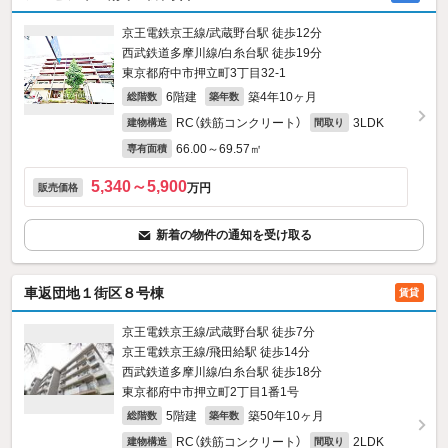
京王電鉄京王線/武蔵野台駅 徒歩12分
西武鉄道多摩川線/白糸台駅 徒歩19分
東京都府中市押立町3丁目32-1
6階建
築4年10ヶ月
総階数
築年数
RC（鉄筋コンクリート）
3LDK
建物構造
間取り
66.00～69.57㎡
専有面積
5,340～5,900
万円
販売価格
新着の物件の通知を受け取る
車返団地１街区８号棟
賃貸
京王電鉄京王線/武蔵野台駅 徒歩7分
京王電鉄京王線/飛田給駅 徒歩14分
西武鉄道多摩川線/白糸台駅 徒歩18分
東京都府中市押立町2丁目1番1号
5階建
築50年10ヶ月
総階数
築年数
RC（鉄筋コンクリート）
2LDK
建物構造
間取り