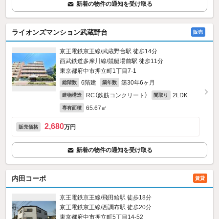
新着の物件の通知を受け取る
ライオンズマンション武蔵野台
販売
京王電鉄京王線/武蔵野台駅 徒歩14分
西武鉄道多摩川線/競艇場前駅 徒歩11分
東京都府中市押立町1丁目7-1
6階建
築30年6ヶ月
総階数
築年数
RC（鉄筋コンクリート）
2LDK
建物構造
間取り
65.67㎡
専有面積
2,680
万円
販売価格
新着の物件の通知を受け取る
内田コーポ
賃貸
京王電鉄京王線/飛田給駅 徒歩18分
京王電鉄京王線/西調布駅 徒歩20分
東京都府中市押立町5丁目14-52