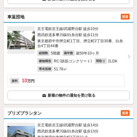
車返団地
賃貸
京王電鉄京王線/武蔵野台駅 徒歩10分
西武鉄道多摩川線/白糸台駅 徒歩11分
東京都府中市押立町1丁目、押立町2丁目30番、白糸
台4丁目44番
5階建
築50年10ヶ月
総階数
築年数
RC（鉄筋コンクリート）
2LDK
建物構造
間取り
51.78㎡
専有面積
10
万円
賃料
新着の物件の通知を受け取る
プリズプランタン
賃貸
京王電鉄京王線/武蔵野台駅 徒歩14分
西武鉄道多摩川線/白糸台駅 徒歩13分