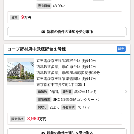
48.99㎡
専有面積
9
万円
賃料
新着の物件の通知を受け取る
コープ野村府中武蔵野台１号棟
販売
京王電鉄京王線/武蔵野台駅 徒歩10分
西武鉄道多摩川線/白糸台駅 徒歩12分
西武鉄道多摩川線/競艇場前駅 徒歩16分
京王電鉄京王線/多磨霊園駅 徒歩17分
東京都府中市押立町1丁目35-1
9階建
築42年11ヶ月
総階数
築年数
SRC（鉄骨鉄筋コンクリート）
建物構造
2LDK
70.77㎡
間取り
専有面積
3,980
万円
販売価格
新着の物件の通知を受け取る