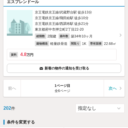
エスプレンドール
京王電鉄京王線/武蔵野台駅 徒歩13分
京王電鉄京王線/飛田給駅 徒歩10分
京王電鉄京王線/西調布駅 徒歩21分
東京都府中市押立町2丁目22-20
2階建
築34年10ヶ月
総階数
築年数
軽量鉄骨造
1K
22.68㎡
建物構造
間取り
専有面積
4.8
万円
賃料
新着の物件の通知を受け取る
1ページ目
前へ
次へ
全6ページ
202
件
条件を変更する