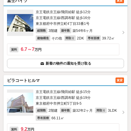
冨士ハイツ
賃貸
京王電鉄京王線/飛田給駅 徒歩12分
京王電鉄京王線/西調布駅 徒歩16分
東京都府中市押立町4丁目33番1号
3階建
築54年6ヶ月
総階数
築年数
その他
2DK
39.72㎡
建物構造
間取り
専有面積
6.7～7
万円
賃料
新着の物件の通知を受け取る
ビラコートヒルマ
賃貸
京王電鉄京王線/飛田給駅 徒歩15分
京王電鉄京王線/西調布駅 徒歩19分
東京都府中市押立町5丁目9-5
2階建
築32年2ヶ月
3LDK
総階数
築年数
間取り
66.11㎡
専有面積
9.2
万円
賃料