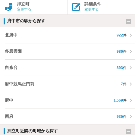
押立町
詳細条件
変更する
変更する
府中市の駅から探す
北府中
922
件
多磨霊園
986
件
白糸台
893
件
府中競馬正門前
7
件
府中
1,569
件
西府
935
件
押立町近隣の町域から探す