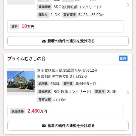
SRC（鉄骨鉄筋コンクリート）
建物構造
2LDK
54.38～55.00㎡
間取り
専有面積
10
万円
賃料
新着の物件の通知を受け取る
プライムむさしの台
販売
京王電鉄京王線/武蔵野台駅 徒歩12分
東京都府中市押立町3丁目32-6
5階建
築44年5ヶ月
総階数
築年数
RC（鉄筋コンクリート）
2LDK
建物構造
間取り
67.78㎡
専有面積
2,480
万円
販売価格
新着の物件の通知を受け取る