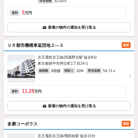
32.00㎡
専有面積
5
万円
賃料
新着の物件の通知を受け取る
ＵＲ都市機構車返団地２—３
賃貸
京王電鉄京王線/武蔵野台駅 徒歩8分
東京都府中市押立町1丁目24-1
8階建
3DK
54.71㎡
総階数
間取り
専有面積
11.28
万円
賃料
新着の物件の通知を受け取る
多磨コーポラス
賃貸
京王電鉄京王線/飛田給駅 徒歩15分