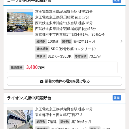
コープ野村府中武蔵野台
販売
京王電鉄京王線/武蔵野台駅 徒歩13分
京王電鉄京王線/飛田給駅 徒歩17分
西武鉄道多摩川線/白糸台駅 徒歩18分
西武鉄道多摩川線/競艇場前駅 徒歩18分
東京都府中市押立町1丁目34番1号、35番1号
10階建
築42年11ヶ月
総階数
築年数
SRC（鉄骨鉄筋コンクリート）
建物構造
3LDK～3SLDK
73.17㎡
間取り
専有面積
3,480
万円
販売価格
新着の物件の通知を受け取る
ライオンズ府中武蔵野台
販売
京王電鉄京王線/武蔵野台駅 徒歩13分
東京都府中市押立町3丁目27-3
7階建
築19年5ヶ月
総階数
築年数