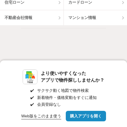
住宅ローン
カードローン
不動産会社情報
マンション情報
より使いやすくなった
アプリで物件探ししませんか？
✔️
サクサク動く地図で物件検索
✔️
新着物件・価格変動をすぐに通知
✔️
会員登録なし
対応機種
個人情報保護ポリシー
利用規約
運営会社
Web版をこのまま使う
購入アプリを開く
市区町村を変更
詳細条件を変更
ヘルプ・お問い合わせ
採用情報