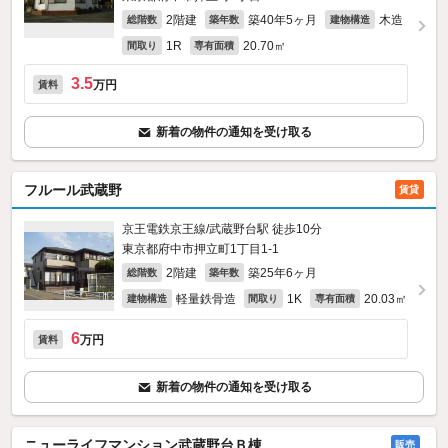
2階建
築40年5ヶ月
木造
総階数
築年数
建物構造
1R
20.70㎡
間取り
専有面積
3.5
万円
賃料
新着の物件の通知を受け取る
フルール武蔵野
賃貸
京王電鉄京王線/武蔵野台駅 徒歩10分
東京都府中市押立町1丁目1-1
2階建
築25年6ヶ月
総階数
築年数
軽量鉄骨造
1K
20.03㎡
建物構造
間取り
専有面積
6
万円
賃料
新着の物件の通知を受け取る
ニューライフマンション武蔵野台Ｂ棟
販売