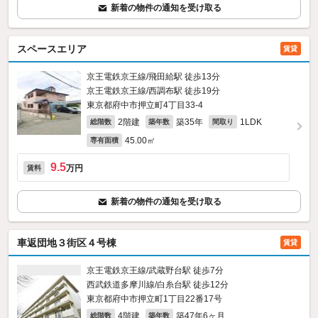
新着の物件の通知を受け取る
スペースエリア
賃貸
京王電鉄京王線/飛田給駅 徒歩13分
京王電鉄京王線/西調布駅 徒歩19分
東京都府中市押立町4丁目33-4
2階建
築35年
1LDK
総階数
築年数
間取り
45.00㎡
専有面積
9.5
万円
賃料
新着の物件の通知を受け取る
車返団地３街区４号棟
賃貸
京王電鉄京王線/武蔵野台駅 徒歩7分
西武鉄道多摩川線/白糸台駅 徒歩12分
東京都府中市押立町1丁目22番17号
4階建
築47年6ヶ月
総階数
築年数