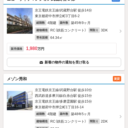
京王電鉄京王線/武蔵野台駅 徒歩14分
東京都府中市押立町3丁目6-2
4階建
築45年9ヶ月
総階数
築年数
RC（鉄筋コンクリート）
3DK
建物構造
間取り
64.34㎡
専有面積
1,980
万円
販売価格
新着の物件の通知を受け取る
メゾン秀和
賃貸
京王電鉄京王線/武蔵野台駅 徒歩10分
西武鉄道多摩川線/白糸台駅 徒歩15分
京王電鉄京王線/多磨霊園駅 徒歩15分
東京都府中市押立町1丁目16-14
4階建
築48年5ヶ月
総階数
築年数
RC（鉄筋コンクリート）
2DK
建物構造
間取り