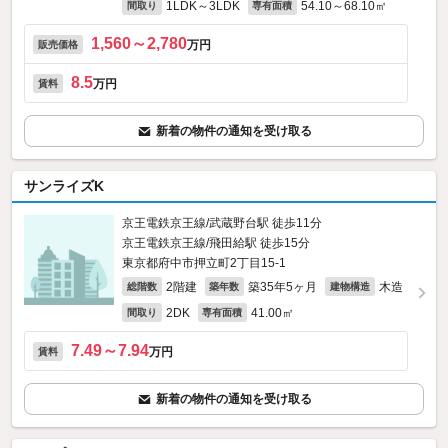
1LDK～3LDK
54.10～68.10㎡
間取り
専有面積
1,560～2,780
万円
販売価格
8.5
万円
賃料
新着の物件の通知を受け取る
サンライズK
京王電鉄京王線/武蔵野台駅 徒歩11分
京王電鉄京王線/飛田給駅 徒歩15分
東京都府中市押立町2丁目15-1
2階建
築35年5ヶ月
木造
総階数
築年数
建物構造
2DK
41.00㎡
間取り
専有面積
7.49～7.94
万円
賃料
新着の物件の通知を受け取る