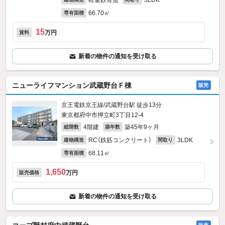
軽量鉄骨造
3LDK
66.70㎡
専有面積
15
万円
賃料
新着の物件の通知を受け取る
ニューライフマンション武蔵野台Ｆ棟
販売
京王電鉄京王線/武蔵野台駅 徒歩13分
東京都府中市押立町3丁目12-4
4階建
築45年9ヶ月
総階数
築年数
RC（鉄筋コンクリート）
3LDK
建物構造
間取り
68.11㎡
専有面積
1,650
万円
販売価格
新着の物件の通知を受け取る