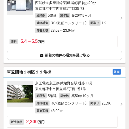
西武鉄道多摩川線/競艇場前駅 徒歩20分
東京都府中市押立町1丁目35-73
5階建
築20年5ヶ月
総階数
築年数
RC（鉄筋コンクリート）
1K
建物構造
間取り
23.02～23.04㎡
専有面積
5.4～5.5
万円
賃料
新着の物件の通知を受け取る
車返団地１街区１１号棟
販売
京王電鉄京王線/武蔵野台駅 徒歩11分
東京都府中市押立町2丁目1番1号
5階建
築50年10ヶ月
総階数
築年数
RC（鉄筋コンクリート）
2LDK
建物構造
間取り
48.99㎡
専有面積
2,300
万円
販売価格