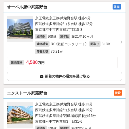
オーベル府中武蔵野台
販売
京王電鉄京王線/武蔵野台駅 徒歩9分
西武鉄道多摩川線/白糸台駅 徒歩12分
東京都府中市押立町1丁目15-3
9階建
築21年10ヶ月
総階数
築年数
RC（鉄筋コンクリート）
3LDK
建物構造
間取り
76.31㎡
専有面積
4,580
万円
販売価格
新着の物件の通知を受け取る
エクストール武蔵野台
賃貸
京王電鉄京王線/武蔵野台駅 徒歩13分
西武鉄道多摩川線/白糸台駅 徒歩19分
西武鉄道多摩川線/競艇場前駅 徒歩16分
東京都府中市押立町3丁目31-6
4階建
築32年6ヶ月
総階数
築年数