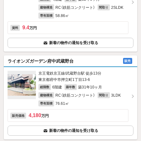
RC（鉄筋コンクリート）
2SLDK
建物構造
間取り
58.86㎡
専有面積
9.4
万円
賃料
新着の物件の通知を受け取る
ライオンズガーデン府中武蔵野台
販売
京王電鉄京王線/武蔵野台駅 徒歩13分
東京都府中市押立町1丁目13-6
6階建
築31年10ヶ月
総階数
築年数
RC（鉄筋コンクリート）
3LDK
建物構造
間取り
76.61㎡
専有面積
4,180
万円
販売価格
新着の物件の通知を受け取る