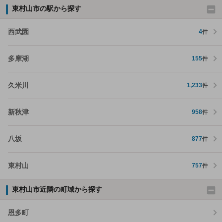
東村山市の駅から探す
西武園
4
件
多摩湖
155
件
久米川
1,233
件
新秋津
958
件
八坂
877
件
東村山
757
件
東村山市近隣の町域から探す
恩多町