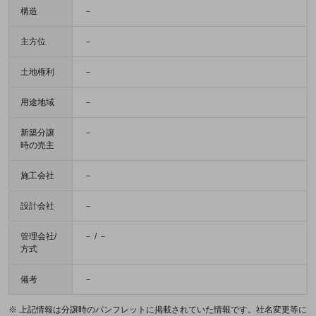
構造
－
主方位
－
土地権利
－
用途地域
－
新築分譲
－
時の売主
施工会社
－
設計会社
－
管理会社/
－ / －
方式
備考
－
※ 上記情報は分譲時のパンフレットに掲載されていた情報です。社名変更等に