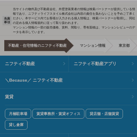
当サイトの物件及び不動産会社、外壁塗装業者の情報は検索パートナーが提供している情
報であり、ニフティライフスタイル株式会社は内容の責任を負わないことを予めご了承く
ださい。本サービス内でお客様が入力される個人情報は、検索パートナーが取得し、同社
免責
事項
の定める個人情報規約に従って取り扱われます。
マンション情報の一部の販売価格、賃料、間取り、専有面積は、マンションレビューのデ
ータを表示しています。
不動産・住宅情報のニフティ不動産
マンション情報
東京都
ニフティ不動産
ニフティ不動産アプリ
＼Because／ ニフティ不動産
賃貸
月極駐車場
賃貸事務所・賃貸オフィス
貸店舗・店舗賃貸
貸し倉庫