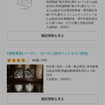
武拝島線「東大和市」駅からバスまたは徒
歩20分JR武蔵野線「新小平」駅からバス
または徒歩22分西武拝島線・西武国分寺
線「小川」駅からコミュニティタクシーま
たは徒歩19分青梅街道・府中街道交差点
から西へ1km、十三小通り交差点右折
入浴料金：920円～
施設情報を見る
【男性専用】バーデン・ガーデン(旧ザベッド＆スパ所沢)
4.0点
/
18件
埼玉県 / 所沢・入間・狭山周辺 / 所沢駅東
口徒歩30秒 関越自動車道所沢ICより約
15分
入浴料金：2000円～
施設情報を見る