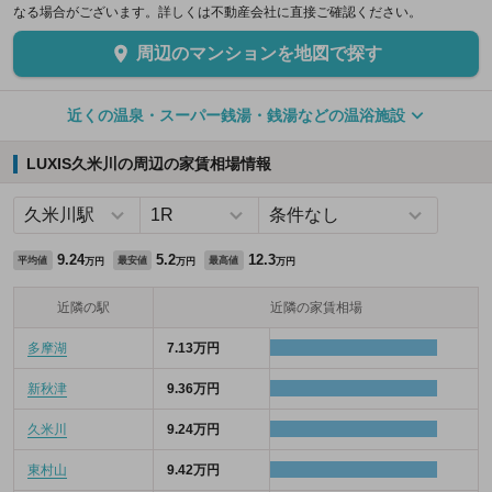
なる場合がございます。詳しくは不動産会社に直接ご確認ください。
周辺のマンションを地図で探す
近くの温泉・スーパー銭湯・銭湯などの温浴施設
LUXIS久米川の周辺の家賃相場情報
9.24
5.2
12.3
平均値
最安値
最高値
万円
万円
万円
近隣の駅
近隣の家賃相場
多摩湖
7.13万円
新秋津
9.36万円
久米川
9.24万円
東村山
9.42万円