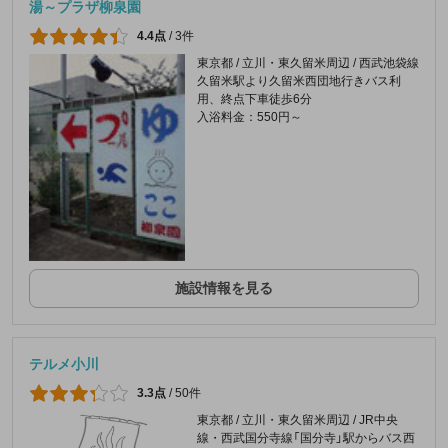
湯～プラザ柳泉園
4.4点
/
3件
東京都 / 立川・東久留米周辺 / 西武池袋線
久留米駅より久留米西団地行きバス利
用、終点下車徒歩6分
入浴料金：550円～
施設情報を見る
テルメ小川
3.3点
/
50件
東京都 / 立川・東久留米周辺 / JR中央
線・西武国分寺線「国分寺」駅からバス西