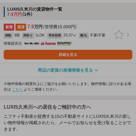
LUXIS久米川の賃貸物件一覧
7.9万円
（1件）
7.9
万円
（管理費15,000円）
新着
賃貸
3階
1LDK
25.37㎡
不要/不要
階数
間取り
専有面積
敷/礼
情報提供元
詳細を見る
周辺の家賃の相場情報を見る
※物件情報の精度向上にご協力をお願いいたします。物件情報に誤りがある場
合は
こちら
よりご連絡ください。
LUXIS久米川への居住をご検討中の方へ
ニフティ不動産が提携する15の不動産サイトにLUXIS久米川の新し
い物件情報が掲載されたら、メールでお知らせを受け取ることがで
きます。