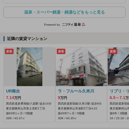
温泉・スーパー銭湯・銭湯などをもっと見る
Powered by
近隣の賃貸マンション
新着
新着
新着
UR南台
ラ・フルール久米川
リブリ・
7.14
9
6.5～7.1
万円
万円
万
西武鉄道多摩湖線/八坂駅 徒歩14分
西武鉄道新宿線/久米川駅 徒歩6分
西武鉄道新宿線
東京都東村山市富士見町1丁目
東京都東村山市栄町3丁目4-22
東京都東村山市
築63年1ヶ月 / 5階建
築45年7ヶ月 / 5階建
築9年 / 3階建
2DK / 43.37㎡
3DK / 64.35㎡
1K / 23.18～