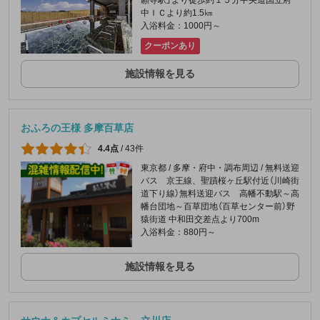
願寺駅」より徒歩約１５分中央道国立府
中ＩＣより約1.5㎞
入浴料金：1000円～
クーポンあり
施設情報を見る
おふろの王様 多摩百草店
4.4点
/
43件
東京都 / 多摩・府中・調布周辺 / 無料送迎
バス 京王線、聖蹟桜ヶ丘駅付近（川崎街
道下り線）無料送迎バス 高幡不動駅～高
幡台団地～百草団地（百草センター前）野
猿街道 中和田交差点より700m
入浴料金：880円～
施設情報を見る