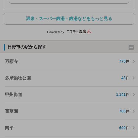
温泉・スーパー銭湯・銭湯などをもっと見る
Powered by
日野市の駅から探す
万願寺
775
件
多摩動物公園
43
件
甲州街道
1,141
件
百草園
786
件
南平
690
件