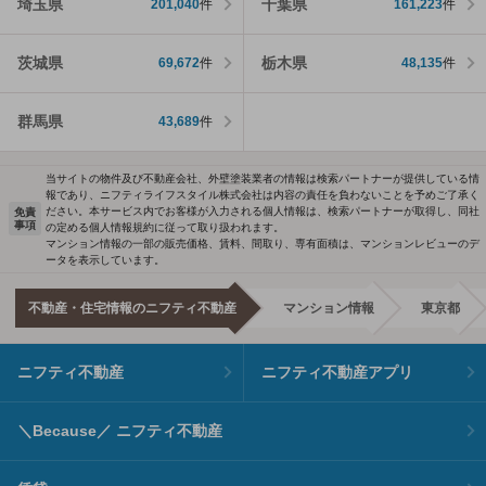
埼玉県
千葉県
201,040
件
161,223
件
茨城県
栃木県
69,672
件
48,135
件
群馬県
43,689
件
当サイトの物件及び不動産会社、外壁塗装業者の情報は検索パートナーが提供している情
報であり、ニフティライフスタイル株式会社は内容の責任を負わないことを予めご了承く
ださい。本サービス内でお客様が入力される個人情報は、検索パートナーが取得し、同社
免責
事項
の定める個人情報規約に従って取り扱われます。
マンション情報の一部の販売価格、賃料、間取り、専有面積は、マンションレビューのデ
ータを表示しています。
不動産・住宅情報のニフティ不動産
マンション情報
東京都
ニフティ不動産
ニフティ不動産アプリ
＼Because／ ニフティ不動産