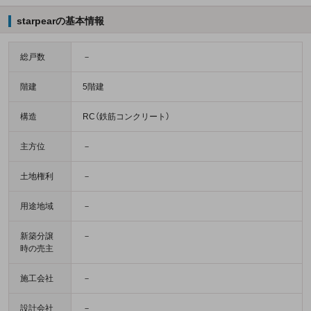
starpearの基本情報
総戸数
－
階建
5階建
構造
RC（鉄筋コンクリート）
主方位
－
土地権利
－
用途地域
－
新築分譲
－
時の売主
施工会社
－
設計会社
－