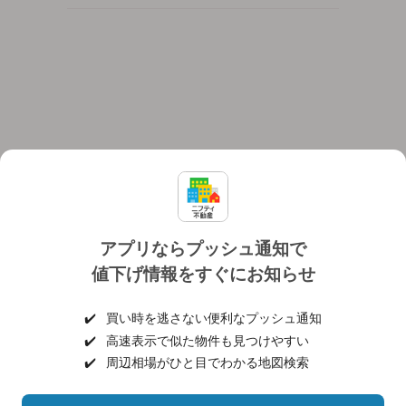
アプリならプッシュ通知で
値下げ情報をすぐにお知らせ
対応機種
個人情報保護ポリシー
利用規約
運営会社
✔️
買い時を逃さない便利なプッシュ通知
ヘルプ・お問い合わせ
採用情報
✔️
高速表示で似た物件も見つけやすい
✔️
周辺相場がひと目でわかる地図検索