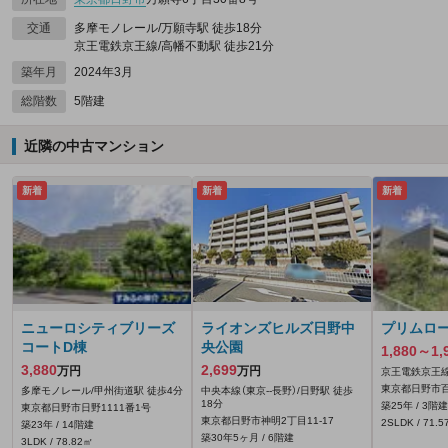
交通
多摩モノレール/万願寺駅 徒歩18分
京王電鉄京王線/高幡不動駅 徒歩21分
築年月
2024年3月
総階数
5階建
近隣の中古マンション
新着
新着
新着
ニューロシティブリーズ
ライオンズヒルズ日野中
プリムロ
コートD棟
央公園
1,880～1,
3,880
2,699
万円
万円
京王電鉄京王線
東京都日野市百草
多摩モノレール/甲州街道駅 徒歩4分
中央本線（東京--長野）/日野駅 徒歩
18分
築25年 / 3階建
東京都日野市日野1111番1号
東京都日野市神明2丁目11-17
2SLDK / 71.
築23年 / 14階建
築30年5ヶ月 / 6階建
3LDK / 78.82㎡