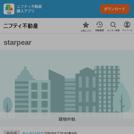
ニフティ不動産
ダウンロード
購入アプリ
カンタン検索
閲覧履歴
マイページ
お気に入り
starpear
建物外観
所在地
東京都
日野市
万願寺6丁目30番8号