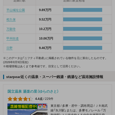
近隣の駅
近隣の家賃相場
平山城址公園
9.89万円
程久保
9.52万円
万願寺
10.2万円
甲州街道
10.06万円
日野
9.46万円
※このデータは「ニフティ不動産」に掲載されている物件を元に算出したものです。
(2026年8月9日現在)
※相場情報はあくまで参考値です。目安として活用ください。
starpear近くの温泉・スーパー銭湯・銭湯など温浴施設情報
国立温泉 湯楽の里（ゆらのさと）
4.4点
/
229件
東京都 / 多摩・府中・調布周辺 / ＪＲ南武
線「矢川駅」または、多摩モノレール 「万