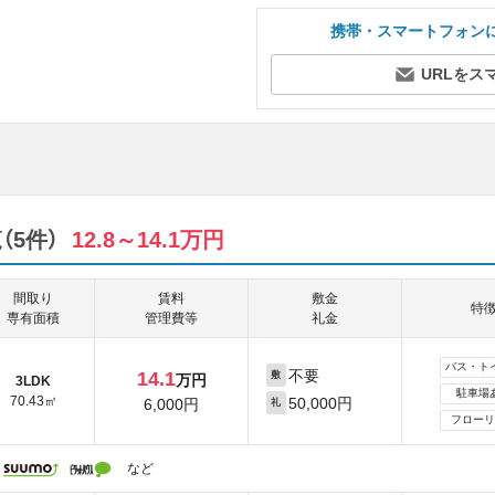
携帯・スマートフォン
URLをス
（5件）
12.8～14.1万円
間取り
賃料
敷金
特
専有面積
管理費等
礼金
バス・ト
不要
14.1
敷
万円
3LDK
駐車場
70.43㎡
50,000円
6,000円
礼
フローリ
など