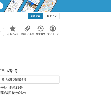
会員登録
ログイン
お気に入り
保存した条件
閲覧履歴
マイページ
丁目16番6号
地図で確認する
栗平駅 徒歩23分
若葉台駅 徒歩26分