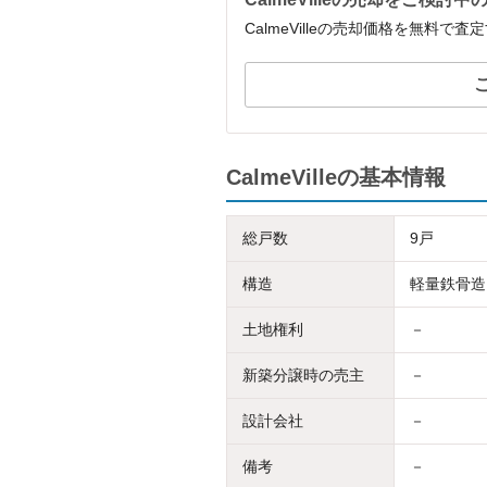
CalmeVilleの売却価格を無料で
CalmeVilleの基本情報
総戸数
9戸
構造
軽量鉄骨造
土地権利
－
新築分譲時の売主
－
設計会社
－
備考
－