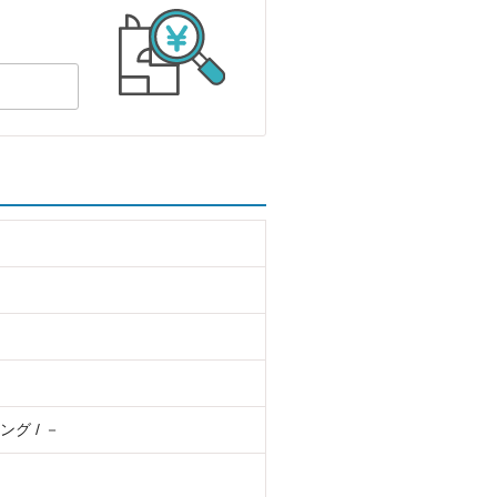
グ / －