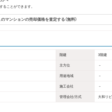
査定することができます。
このマンションの売却価格を査定する（無料）
階建
3階建
主方位
－
用途地域
－
施工会社
－
管理会社/方式
大和リビン