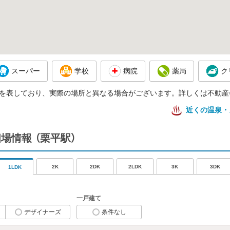
スーパー
学校
病院
薬局
ク
を表しており、実際の場所と異なる場合がございます。詳しくは不動産
近くの温泉・
賃相場情報
（栗平駅）
2K
2DK
2LDK
3K
3DK
1LDK
一戸建て
デザイナーズ
条件なし