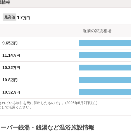
場情報
17
最高値
円
万円
近隣の家賃相場
9.65
万円
11.14
万円
10.32
万円
10.8
万円
10.32
万円
れている物件を元に算出したものです。(2026年8月7日現在)
として活用ください。
泉・スーパー銭湯・銭湯など温浴施設情報