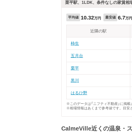
栗平駅、1LDK、条件なしの家賃相
10.32
6.7
平均値
最安値
万円
万
近隣の駅
柿生
五月台
栗平
黒川
はるひ野
※このデータは「ニフティ不動産」に掲載さ
※相場情報はあくまで参考値です。目安
CalmeVille近くの温