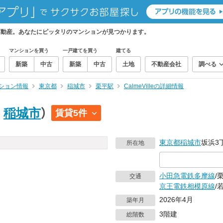
ティ不動産。あなたにピッタリのマンションが見つかります。
マンションを買う
一戸建てを買う
建てる
新築
中古
新築
中古
土地
不動産会社
調べる
ション情報
東京都
稲城市
栗平駅
CalmeVilleの詳細情報
｜
稲城市
）
賃貸5件
東京都
稲城市
坂浜3
所在地
小田急電鉄多摩線
/
交通
京王電鉄相模原線
/
2026年4月
築年月
3階建
総階数