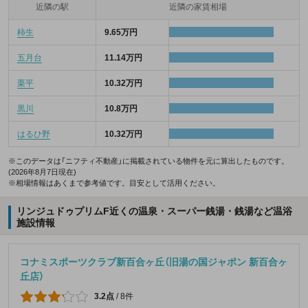
近隣の駅
近隣の家賃相場
柿生
9.65万円
五月台
11.14万円
栗平
10.32万円
黒川
10.8万円
はるひ野
10.32万円
※このデータは「ニフティ不動産」に掲載されている物件を元に算出したものです。
(2026年8月7日現在)
※相場情報はあくまで参考値です。目安として活用ください。
リンジュドゥプリムF近くの温泉・スーパー銭湯・銭湯など温浴
施設情報
コナミスポーツクラブ新百合ヶ丘（旧湯の国ジャポン 新百合ヶ
丘店）
3.2点
/
8件