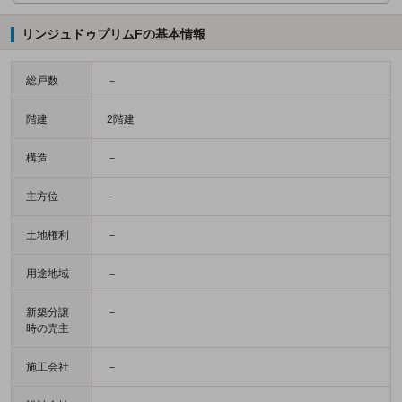
リンジュドゥプリムFの基本情報
総戸数
－
階建
2階建
構造
－
主方位
－
土地権利
－
用途地域
－
新築分譲
－
時の売主
施工会社
－