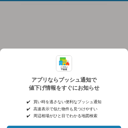
アプリならプッシュ通知で
値下げ情報をすぐにお知らせ
対応機種
個人情報保護ポリシー
利用規約
運営会社
✔️
買い時を逃さない便利なプッシュ通知
ヘルプ・お問い合わせ
採用情報
✔️
高速表示で似た物件も見つけやすい
✔️
周辺相場がひと目でわかる地図検索