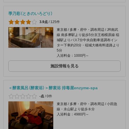
季乃彩（ときのいろどり）
3.9点
/
125件
東京都 / 多摩・府中・調布周辺 / JR南武
線 南多摩駅より徒歩5分京王相模原線 稲
城駅よりバス7分中央自動車道調布イン
ター下車約20分・稲城大橋有料道路より
5分
入浴料金：1000円～
施設情報を見る
＜酵素風呂（酵素浴）＞酵素浴 排毒屋enzyme-spa
-点
/
0件
東京都 / 多摩・府中・調布周辺 / 小田急
線・永山駅より徒歩８分
入浴料金：4980円～