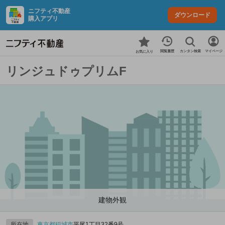
ニフティ不動産
ダウンロード
購入アプリ
カンタン検索
閲覧履歴
マイページ
お気に入り
リンジュドゥプリムF
建物外観
所在地
東京都
稲城市
平尾1丁目32番9号