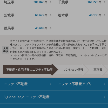
埼玉県
千葉県
201,040
件
161,223
件
茨城県
栃木県
69,672
件
48,135
件
群馬県
43,689
件
当サイトの物件及び不動産会社、外壁塗装業者の情報は検索パートナーが提供している情
報であり、ニフティライフスタイル株式会社は内容の責任を負わないことを予めご了承く
ださい。本サービス内でお客様が入力される個人情報は、検索パートナーが取得し、同社
免責
事項
の定める個人情報規約に従って取り扱われます。
マンション情報の一部の販売価格、賃料、間取り、専有面積は、マンションレビューのデ
ータを表示しています。
不動産・住宅情報のニフティ不動産
マンション情報
東京都
ニフティ不動産
ニフティ不動産アプリ
＼Because／ ニフティ不動産