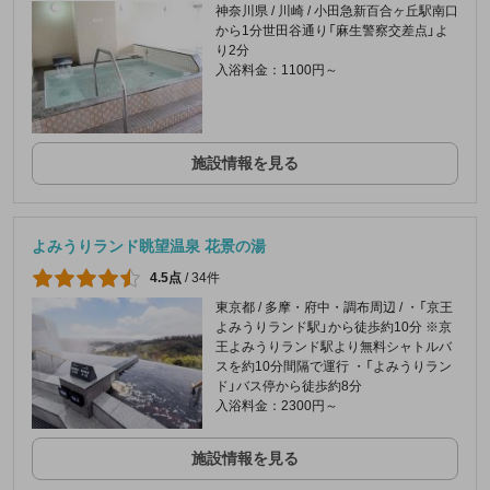
神奈川県 / 川崎 / 小田急新百合ヶ丘駅南口
から1分世田谷通り「麻生警察交差点」よ
り2分
入浴料金：1100円～
施設情報を見る
よみうりランド眺望温泉 花景の湯
4.5点
/
34件
東京都 / 多摩・府中・調布周辺 / ・「京王
よみうりランド駅」から徒歩約10分 ※京
王よみうりランド駅より無料シャトルバ
スを約10分間隔で運行 ・「よみうりラン
ド」バス停から徒歩約8分
入浴料金：2300円～
施設情報を見る