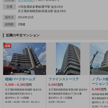
交通
小田急電鉄多摩線/栗平駅 徒歩16分
京王電鉄相模原線/若葉台駅 徒歩18分
築年月
2014年10月
総階数
2階建
近隣の中古マンション
新着
稲城パークホームズ
ファインストーリア
ノブレス
ーション
5,498～6,380
6,080
万円
万円
6,480
万円
京王電鉄相模原線/稲城駅 徒歩2分
京王電鉄相模原線/若葉台駅 徒歩9分
東京都稲城市百村1624‐1
東京都稲城市若葉台2丁目12番
南武線/南多摩
築29年4ヶ月 / 14階建
築23年3ヶ月 / 22階建
東京都稲城市
3LDK～4LDK / 69.43～92.21㎡
3LDK / 90.04㎡
築9年5ヶ月 / 
3LDK / 71.10