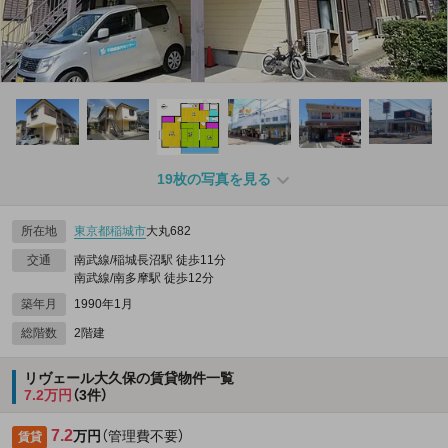
19枚の写真を見る
所在地
東京都
稲城市
大丸682
交通
南武線/稲城長沼駅 徒歩11分
南武線/南多摩駅 徒歩12分
築年月
1990年1月
総階数
2階建
リヴェール大久保の賃貸物件一覧
7.2万円
（3件）
7.2
万円
（管理費不要）
賃貸