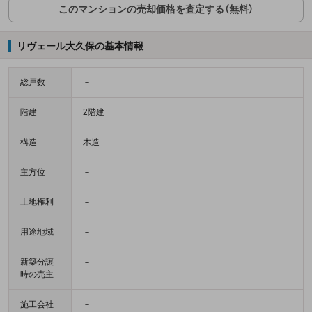
このマンションの売却価格を査定する（無料）
リヴェール大久保の基本情報
総戸数
－
階建
2階建
構造
木造
主方位
－
土地権利
－
用途地域
－
新築分譲
－
時の売主
施工会社
－