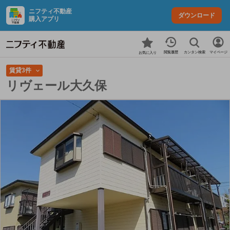
ニフティ不動産
ダウンロード
購入アプリ
カンタン検索
閲覧履歴
マイページ
お気に入り
賃貸3件
リヴェール大久保