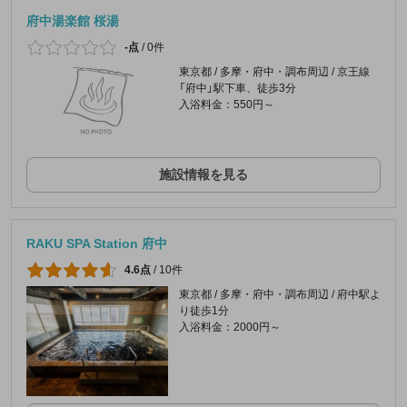
府中湯楽館 桜湯
-点
/
0件
東京都 / 多摩・府中・調布周辺 / 京王線
「府中」駅下車、徒歩3分
入浴料金：550円～
施設情報を見る
RAKU SPA Station 府中
4.6点
/
10件
東京都 / 多摩・府中・調布周辺 / 府中駅よ
り徒歩1分
入浴料金：2000円～