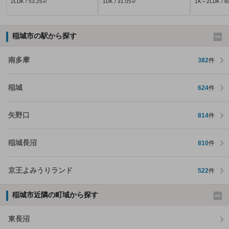
2LDK / 53.25㎡
1DK / 31.05㎡
1K～2LDK / 6
稲城市の駅から探す
南多摩
382
件
稲城
624
件
矢野口
814
件
稲城長沼
810
件
京王よみうりランド
522
件
稲城市近隣の町域から探す
東長沼