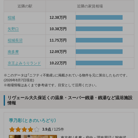
近隣の駅
近隣の家賃相場
稲城
12.38万円
矢野口
10.38万円
稲城長沼
11.75万円
南多摩
12.09万円
京王よみうりランド
10.22万円
※このデータは「ニフティ不動産」に掲載されている物件を元に算出したものです。
(2026年8月7日現在)
※相場情報はあくまで参考値です。目安として活用ください。
リヴェール大久保近くの温泉・スーパー銭湯・銭湯など温浴施設
情報
季乃彩（ときのいろどり）
3.9点
/
125件
東京都 / 多摩・府中・調布周辺 / JR南武