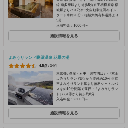
線 南多摩駅より徒歩5分京王相模原線 稲
城駅よりバス7分中央自動車道調布イン
ター下車約20分・稲城大橋有料道路より
5分
入浴料金：1000円～
施設情報を見る
よみうりランド眺望温泉 花景の湯
4.5点
/
34件
東京都 / 多摩・府中・調布周辺 / ・「京王
よみうりランド駅」から徒歩約10分 ※京
王よみうりランド駅より無料シャトルバ
スを約10分間隔で運行 ・「よみうりラン
ド」バス停から徒歩約8分
入浴料金：2300円～
施設情報を見る