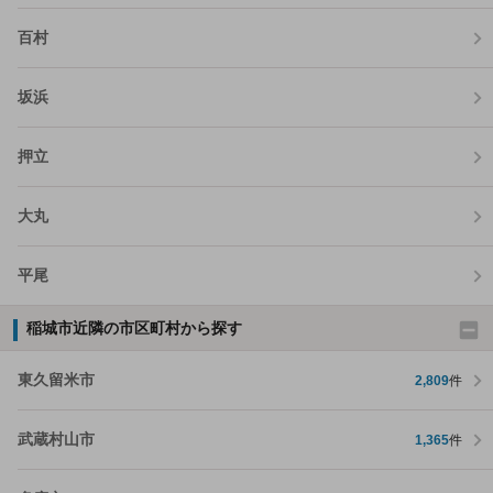
百村
坂浜
押立
大丸
平尾
稲城市近隣の市区町村から探す
東久留米市
2,809
件
武蔵村山市
1,365
件