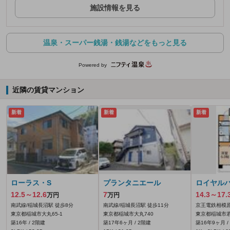
施設情報を見る
温泉・スーパー銭湯・銭湯などをもっと見る
Powered by
近隣の賃貸マンション
新着
新着
新着
ローラス・S
プランタニエール
ロイヤル
12.5～12.6
7
14.3～17.
万円
万円
南武線/稲城長沼駅 徒歩8分
南武線/稲城長沼駅 徒歩11分
京王電鉄相模原
東京都稲城市大丸65‐1
東京都稲城市大丸740
東京都稲城市若
築16年 / 2階建
築17年6ヶ月 / 2階建
築16年9ヶ月 /