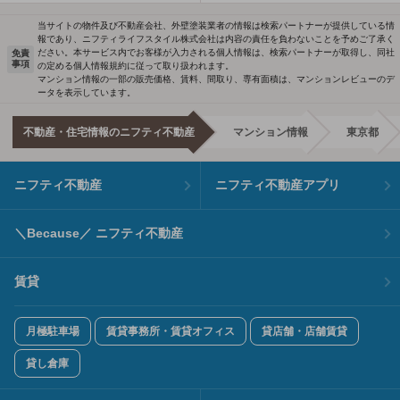
当サイトの物件及び不動産会社、外壁塗装業者の情報は検索パートナーが提供している情
報であり、ニフティライフスタイル株式会社は内容の責任を負わないことを予めご了承く
ださい。本サービス内でお客様が入力される個人情報は、検索パートナーが取得し、同社
免責
事項
の定める個人情報規約に従って取り扱われます。
マンション情報の一部の販売価格、賃料、間取り、専有面積は、マンションレビューのデ
ータを表示しています。
不動産・住宅情報のニフティ不動産
マンション情報
東京都
ニフティ不動産
ニフティ不動産アプリ
＼Because／ ニフティ不動産
賃貸
月極駐車場
賃貸事務所・賃貸オフィス
貸店舗・店舗賃貸
貸し倉庫