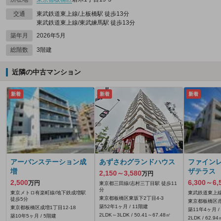
交通
東武鉄道東上線/上板橋駅 徒歩13分
東武鉄道東上線/東武練馬駅 徒歩13分
築年月
2026年5月
総階数
3階建
近隣の中古マンション
新着
新着
新着
アーバンステーション成
あずさわグランドハウス
ファイン
増
ザテラス
2,150～3,580
万円
2,500
6,300～6,
万円
東京都三田線/志村三丁目駅 徒歩11
分
東京メトロ有楽町線/地下鉄成増駅
東武鉄道東上線
東京都板橋区東坂下2丁目4-3
徒歩5分
東京都板橋区赤塚
築52年1ヶ月 / 11階建
東京都板橋区成増1丁目12-18
築11年4ヶ月 /
2LDK～3LDK / 50.41～67.48㎡
築10年5ヶ月 / 5階建
2LDK / 62.94