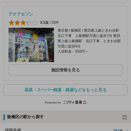
アクアセゾン
3.3点
/
19件
東京都 / 板橋区 / 東武東上線ときわ台駅
北口下車 上板橋駅方面に徒歩7分 東武
東上線上板橋駅 北口下車 ときわ台駅
方面に徒歩8分
入浴料金：550円～
施設情報を見る
温泉・スーパー銭湯・銭湯などをもっと見る
Powered by
板橋区の駅から探す
浮間舟渡
761
件