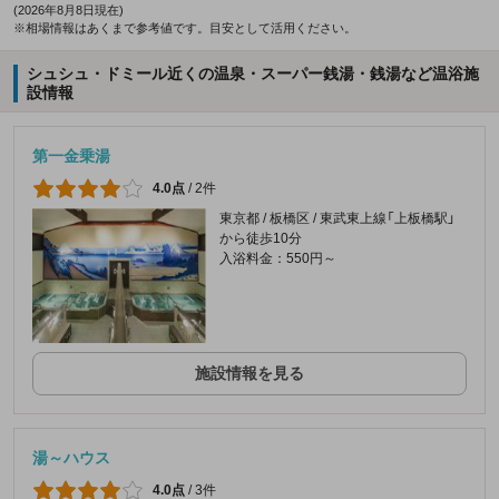
(2026年8月8日現在)
※相場情報はあくまで参考値です。目安として活用ください。
シュシュ・ドミール近くの温泉・スーパー銭湯・銭湯など温浴施
設情報
第一金乗湯
4.0点
/
2件
東京都 / 板橋区 / 東武東上線「上板橋駅」
から徒歩10分
入浴料金：550円～
施設情報を見る
湯～ハウス
4.0点
/
3件