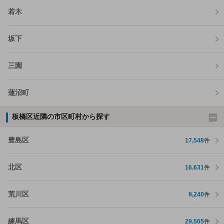
若木
坂下
三園
蓮沼町
板橋区近隣の市区町村から探す
豊島区
17,548
件
北区
16,631
件
荒川区
9,240
件
練馬区
29,505
件