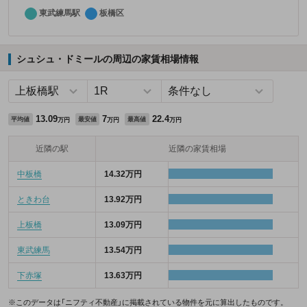
シュシュ・ドミールの周辺の家賃相場情報
13.09
7
22.4
平均値
最安値
最高値
万円
万円
万円
近隣の駅
近隣の家賃相場
中板橋
14.32万円
ときわ台
13.92万円
上板橋
13.09万円
東武練馬
13.54万円
下赤塚
13.63万円
※このデータは「ニフティ不動産」に掲載されている物件を元に算出したものです。