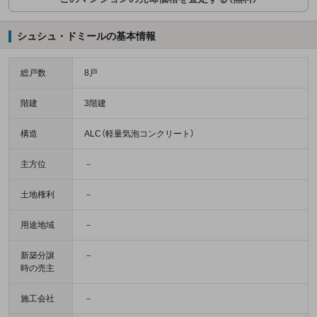
シュシュ・ドミールの基本情報
総戸数
8戸
階建
3階建
構造
ALC（軽量気泡コンクリート）
主方位
－
土地権利
－
用途地域
－
新築分譲
－
時の売主
施工会社
－