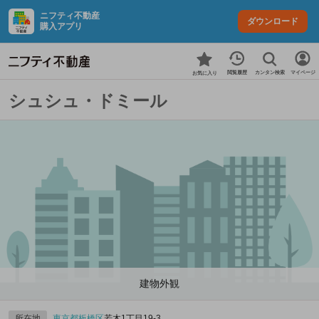
ニフティ不動産
ダウンロード
購入アプリ
カンタン検索
閲覧履歴
マイページ
お気に入り
シュシュ・ドミール
建物外観
所在地
東京都
板橋区
若木1丁目19-3