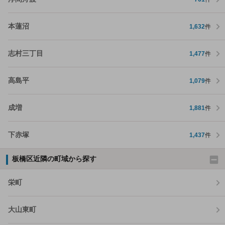
本蓮沼
1,632
件
志村三丁目
1,477
件
高島平
1,079
件
成増
1,881
件
下赤塚
1,437
件
板橋区近隣の町域から探す
栄町
大山東町