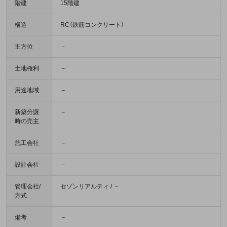
階建
15階建
構造
RC（鉄筋コンクリート）
主方位
－
土地権利
－
用途地域
－
新築分譲
－
時の売主
施工会社
－
設計会社
－
管理会社/
セゾンリアルティ / －
方式
備考
－