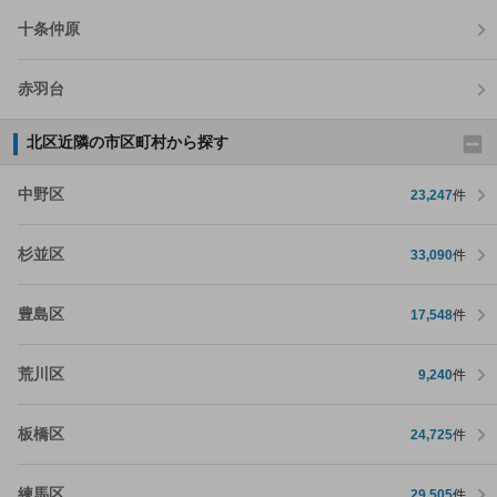
十条仲原
赤羽台
北区近隣の市区町村から探す
中野区
23,247
件
杉並区
33,090
件
豊島区
17,548
件
荒川区
9,240
件
板橋区
24,725
件
練馬区
29,505
件