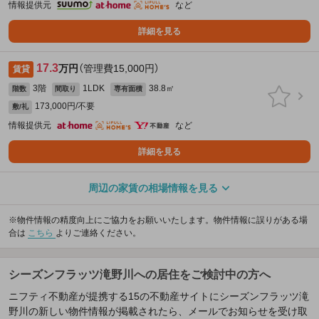
情報提供元
など
詳細を見る
17.3
万円
（管理費15,000円）
賃貸
3階
1LDK
38.8㎡
階数
間取り
専有面積
173,000円/不要
敷/礼
情報提供元
など
詳細を見る
周辺の家賃の相場情報を見る
※物件情報の精度向上にご協力をお願いいたします。物件情報に誤りがある場
合は
こちら
よりご連絡ください。
シーズンフラッツ滝野川への居住をご検討中の方へ
ニフティ不動産が提携する15の不動産サイトにシーズンフラッツ滝
野川の新しい物件情報が掲載されたら、メールでお知らせを受け取