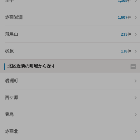
王子
1,305
件
赤羽岩淵
1,607
件
飛鳥山
233
件
梶原
138
件
北区近隣の町域から探す
岩淵町
西ケ原
豊島
赤羽北