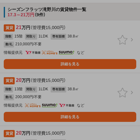
シーズンフラッツ滝野川の賃貸物件一覧
17.3～21万円
（9件）
21
万円
（管理費15,000円）
賃貸
15階
1LDK
38.8㎡
階数
間取り
専有面積
210,000円/不要
敷/礼
情報提供元
など
詳細を見る
20
万円
（管理費15,000円）
賃貸
13階
1LDK
38.8㎡
階数
間取り
専有面積
200,000円/不要
敷/礼
情報提供元
など
詳細を見る
20
万円
（管理費15,000円）
賃貸