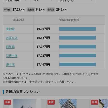
17.27
8.2
29.8
平均値
最安値
最高値
万円
万円
万円
近隣の駅
近隣の家賃相場
東池袋
19.36万円
雑司が谷
19.54万円
西巣鴨
17.27万円
新庚申塚
17.02万円
庚申塚
17.46万円
※このデータは「ニフティ不動産」に掲載されている物件を元に算出したものです。
(2026年8月7日現在)
※相場情報はあくまで参考値です。目安として活用ください。
近隣の賃貸マンション
新着
新着
新着