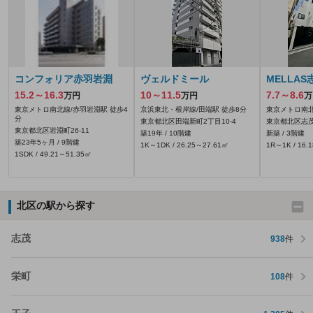
コンフォリア赤羽岩淵
ヴェルドミール
MELLAS志
15.2～16.3
10～11.5
7.7～8.6
万円
万円
万
東京メトロ南北線/赤羽岩淵駅 徒歩4
京浜東北・根岸線/田端駅 徒歩8分
東京メトロ南北
分
東京都北区田端新町2丁目10-4
東京都北区志
東京都北区岩淵町26-11
築19年 / 10階建
新築 / 3階建
築23年5ヶ月 / 9階建
1K～1DK / 26.25～27.61㎡
1R～1K / 16.
1SDK / 49.21～51.35㎡
北区の駅から探す
志茂
938
件
栄町
108
件