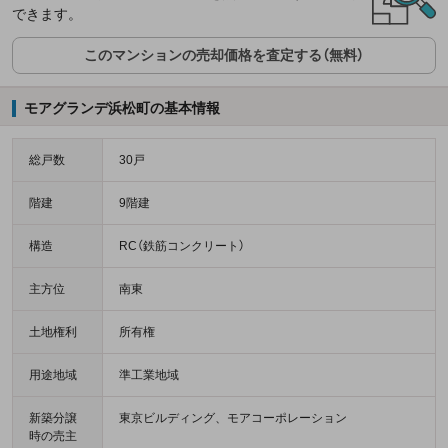
できます。
このマンションの売却価格を査定する（無料）
モアグランデ浜松町の基本情報
総戸数
30戸
階建
9階建
構造
RC（鉄筋コンクリート）
主方位
南東
土地権利
所有権
用途地域
準工業地域
新築分譲
東京ビルディング、モアコーポレーション
時の売主