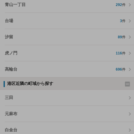
青山一丁目
292
件
台場
3
件
汐留
89
件
虎ノ門
116
件
高輪台
696
件
港区近隣の町域から探す
三田
元麻布
白金台