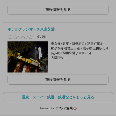
施設情報を見る
ホテルグランマーチ東京芝浦
-点
/
0件
東京都 / 銀座・新橋周辺 / JR田町駅より
徒歩５分 都営三田線・浅草線 三田駅より
徒歩8分 羽田空港より車25分
入浴料金：-
施設情報を見る
温泉・スーパー銭湯・銭湯などをもっと見る
Powered by