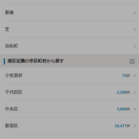
新橋
芝
浜松町
港区近隣の市区町村から探す
小笠原村
73
件
千代田区
2,299
件
中央区
3,996
件
新宿区
18,477
件