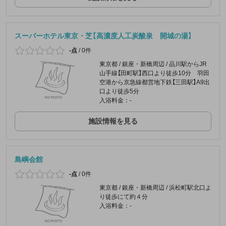
スーパーホテル東京・芝【高濃度人工炭酸泉 開城の湯】
-点
/
0件
東京都 / 銀座・新橋周辺 / 品川駅からJR
山手線【田町駅】西口より徒歩10分 羽田
空港から京急線都営地下鉄【三田駅】A9出
口より徒歩5分
入浴料金：-
施設情報を見る
島嶼会館
-点
/
0件
東京都 / 銀座・新橋周辺 / 浜松町駅北口よ
り徒歩にて約４分
入浴料金：-