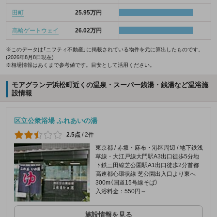
田町
25.95万円
高輪ゲートウェイ
26.02万円
※このデータは「ニフティ不動産」に掲載されている物件を元に算出したものです。
(2026年8月8日現在)
※相場情報はあくまで参考値です。目安として活用ください。
モアグランデ浜松町近くの温泉・スーパー銭湯・銭湯など温浴施
設情報
区立公衆浴場 ふれあいの湯
2.5点
/
2件
東京都 / 赤坂・麻布・港区周辺 / 地下鉄浅
草線・大江戸線大門駅A3出口徒歩5分地
下鉄三田線芝公園駅A1出口徒歩2分首都
高速都心環状線 芝公園出入口より東へ
300m（国道15号線そば）
入浴料金：550円～
施設情報を見る