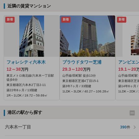
近隣の賃貸マンション
新着
新着
新着
フォレシティ六本木
プラウドタワー芝浦
アンビエ
12～38
29.3～120
19.1～20
万円
万円
東京メトロ南北線/六本木一丁目駅
山手線/田町駅 徒歩13分
山手線/田町駅
徒歩6分
東京都港区芝浦4丁目15-1
東京都港区芝浦3
東京都港区六本木2丁目2-11
築3年7ヶ月 / 33階建
築14年6ヶ月 /
築22年8ヶ月 / 13階建
1LDK～3LDK / 40.27～106.28㎡
1LDK～2DK / 
1R～1LDK / 19.72～59.69㎡
港区の駅から探す
六本木一丁目
390
件