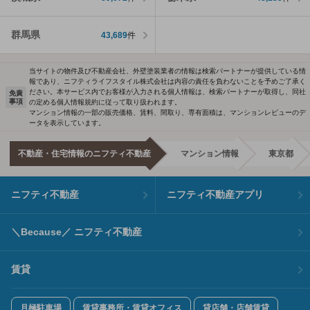
群馬県
43,689
件
当サイトの物件及び不動産会社、外壁塗装業者の情報は検索パートナーが提供している情
報であり、ニフティライフスタイル株式会社は内容の責任を負わないことを予めご了承く
ださい。本サービス内でお客様が入力される個人情報は、検索パートナーが取得し、同社
免責
事項
の定める個人情報規約に従って取り扱われます。
マンション情報の一部の販売価格、賃料、間取り、専有面積は、マンションレビューのデ
ータを表示しています。
不動産・住宅情報のニフティ不動産
マンション情報
東京都
ニフティ不動産
ニフティ不動産アプリ
＼Because／ ニフティ不動産
賃貸
月極駐車場
賃貸事務所・賃貸オフィス
貸店舗・店舗賃貸