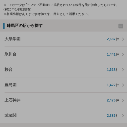
※このデータは「ニフティ不動産」に掲載されている物件を元に算出したものです。
(2026年8月9日現在)
※相場情報はあくまで参考値です。目安として活用ください。
練馬区の駅から探す
大泉学園
2,687
件
氷川台
1,441
件
桜台
1,618
件
豊島園
1,422
件
上石神井
2,476
件
武蔵関
2,386
件