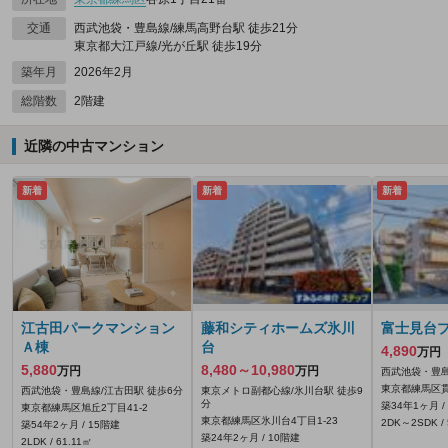
交通
西武池袋・豊島線/練馬高野台駅 徒歩21分
東京都大江戸線/光が丘駅 徒歩19分
築年月
2026年2月
総階数
2階建
近隣の中古マンション
新着
新着
新着
江古田パークマンション
藤和シティホームズ氷川
富士見台
Ａ棟
台
4,890
万円
5,880
8,480～10,980
万円
万円
西武池袋・豊島
東京都練馬区貫
西武池袋・豊島線/江古田駅 徒歩6分
東京メトロ副都心線/氷川台駅 徒歩9
分
築34年1ヶ月 /
東京都練馬区旭丘2丁目41-2
東京都練馬区氷川台4丁目1-23
2DK～2SDK / 
築54年2ヶ月 / 15階建
築24年2ヶ月 / 10階建
2LDK / 61.11㎡