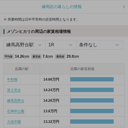
練馬区の暮らしの情報
※ 所要時間は日中平常時の目安時間となります。
メゾンヒカリの周辺の家賃相場情報
14.26
7.6
29.8
平均値
最安値
最高値
万円
万円
万円
近隣の駅
近隣の家賃相場
中村橋
14.66万円
富士見台
14.24万円
練馬高野台
14.26万円
石神井公園
13.8万円
大泉学園
13.32万円