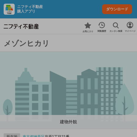
ニフティ不動産
ダウンロード
購入アプリ
カンタン検索
閲覧履歴
マイページ
お気に入り
メゾンヒカリ
建物外観
所在地
東京都
練馬区
谷原1丁目21番