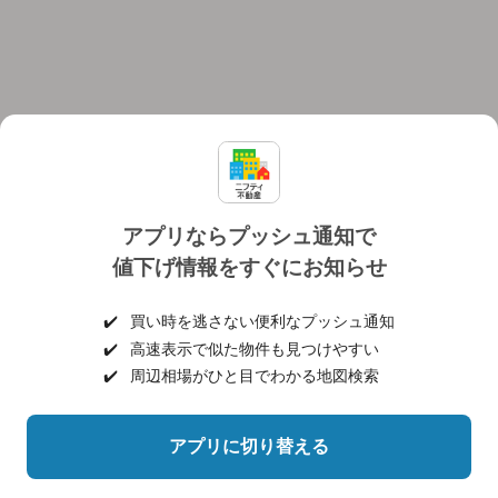
アプリならプッシュ通知で
値下げ情報をすぐにお知らせ
対応機種
個人情報保護ポリシー
利用規約
運営会社
✔️
買い時を逃さない便利なプッシュ通知
ヘルプ・お問い合わせ
採用情報
✔️
高速表示で似た物件も見つけやすい
✔️
周辺相場がひと目でわかる地図検索
アプリに切り替える
©NIFTY Lifestyle Co., Ltd.