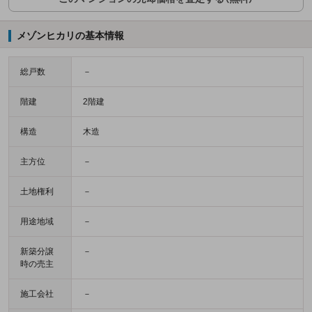
メゾンヒカリの基本情報
総戸数
－
階建
2階建
構造
木造
主方位
－
土地権利
－
用途地域
－
新築分譲
－
時の売主
施工会社
－