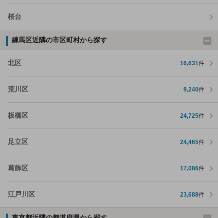
桜台
練馬区近隣の市区町村から探す
北区
16,631
件
荒川区
9,240
件
板橋区
24,725
件
足立区
24,465
件
葛飾区
17,086
件
江戸川区
23,688
件
東京都近隣の都道府県から探す