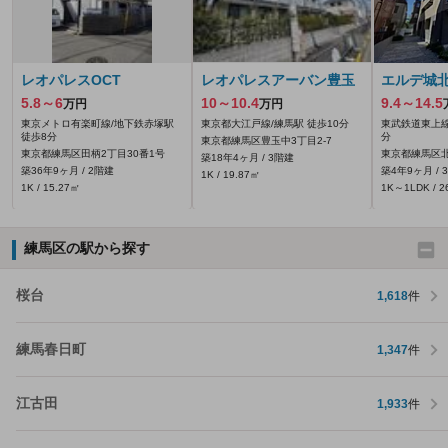
レオパレスOCT
レオパレスアーバン豊玉
エルデ城
5.8～6
10～10.4
9.4～14.5
万円
万円
東京メトロ有楽町線/地下鉄赤塚駅
東京都大江戸線/練馬駅 徒歩10分
東武鉄道東上線
徒歩8分
分
東京都練馬区豊玉中3丁目2-7
東京都練馬区田柄2丁目30番1号
東京都練馬区北町
築18年4ヶ月 / 3階建
築36年9ヶ月 / 2階建
築4年9ヶ月 / 
1K / 19.87㎡
1K / 15.27㎡
1K～1LDK / 2
練馬区の駅から探す
桜台
1,618
件
練馬春日町
1,347
件
江古田
1,933
件