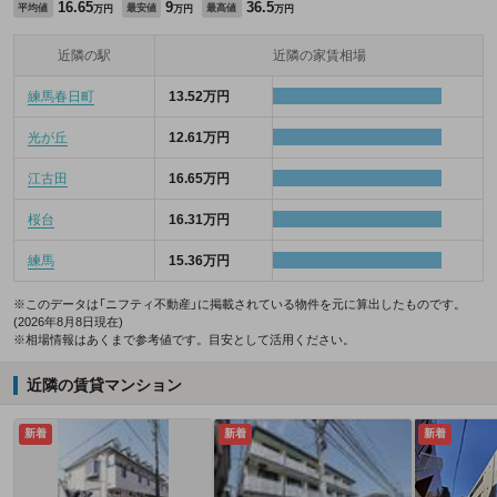
16.65
9
36.5
平均値
最安値
最高値
万円
万円
万円
近隣の駅
近隣の家賃相場
練馬春日町
13.52万円
光が丘
12.61万円
江古田
16.65万円
桜台
16.31万円
練馬
15.36万円
※このデータは「ニフティ不動産」に掲載されている物件を元に算出したものです。
(2026年8月8日現在)
※相場情報はあくまで参考値です。目安として活用ください。
近隣の賃貸マンション
新着
新着
新着