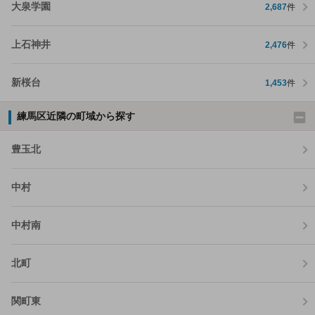
大泉学園
2,687
件
上石神井
2,476
件
新桜台
1,453
件
練馬区近隣の町域から探す
豊玉北
中村
中村南
北町
関町東