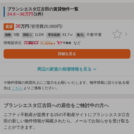
ブランシエスタ江古田の賃貸物件一覧
24.9～36万円
（1件）
36
万円
（管理費20,000円）
賃貸
5階
1LDK
61.7㎡
不要/不要
階数
間取り
専有面積
敷/礼
情報提供元
など
詳細を見る
周辺の家賃の相場情報を見る
※物件情報の精度向上にご協力をお願いいたします。物件情報に誤りがある場
合は
こちら
よりご連絡ください。
ブランシエスタ江古田への居住をご検討中の方へ
ニフティ不動産が提携する15の不動産サイトにブランシエスタ江古
田の新しい物件情報が掲載されたら、メールでお知らせを受け取る
ことができます。