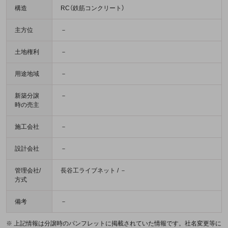
構造
RC（鉄筋コンクリート）
主方位
－
土地権利
－
用途地域
－
新築分譲
－
時の売主
施工会社
－
設計会社
－
管理会社/
長谷工ライブネット / －
方式
備考
－
※ 上記情報は分譲時のパンフレットに掲載されていた情報です。社名変更等に