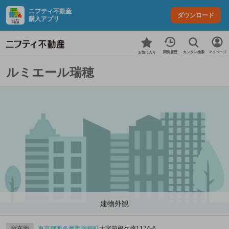
ニフティ不動産
ダウンロード
購入アプリ
カンタン検索
閲覧履歴
マイページ
お気に入り
ルミエール瑞穂
建物外観
所在地
東京都
西多摩郡瑞穂町
大字箱根ケ崎1174‐6