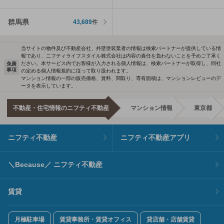
群馬県
43,689
件
当サイトの物件及び不動産会社、外壁塗装業者の情報は検索パートナーが提供している情
報であり、ニフティライフスタイル株式会社は内容の責任を負わないことを予めご了承く
ださい。本サービス内でお客様が入力される個人情報は、検索パートナーが取得し、同社
免責
事項
の定める個人情報規約に従って取り扱われます。
マンション情報の一部の販売価格、賃料、間取り、専有面積は、マンションレビューのデ
ータを表示しています。
不動産・住宅情報のニフティ不動産
マンション情報
東京都
ニフティ不動産
ニフティ不動産アプリ
＼Because／ ニフティ不動産
賃貸
月極駐車場
賃貸事務所・賃貸オフィス
貸店舗・店舗賃貸