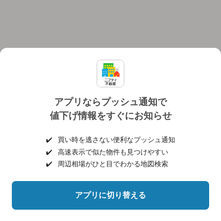
アプリならプッシュ通知で
値下げ情報をすぐにお知らせ
対応機種
個人情報保護ポリシー
利用規約
運営会社
✔️
買い時を逃さない便利なプッシュ通知
ヘルプ・お問い合わせ
採用情報
✔️
高速表示で似た物件も見つけやすい
✔️
周辺相場がひと目でわかる地図検索
アプリに切り替える
©NIFTY Lifestyle Co., Ltd.