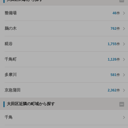
整備場
46
件
鵜の木
762
件
糀谷
1,755
件
千鳥町
1,126
件
多摩川
581
件
京急蒲田
2,362
件
大田区近隣の町域から探す
千鳥