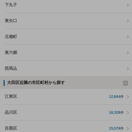
下丸子
東矢口
北嶺町
東六郷
西馬込
大田区近隣の市区町村から探す
江東区
12,844
件
品川区
18,328
件
目黒区
15,579
件