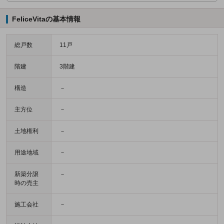
FeliceVitaの基本情報
総戸数
11戸
階建
3階建
構造
－
主方位
－
土地権利
－
用途地域
－
新築分譲
－
時の売主
施工会社
－