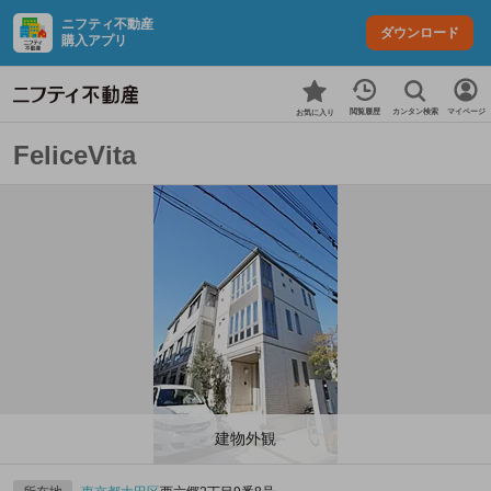
ニフティ不動産
ダウンロード
購入アプリ
カンタン検索
閲覧履歴
マイページ
お気に入り
FeliceVita
建物外観