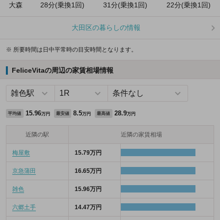
大森
28分(乗換1回)
31分(乗換1回)
22分(乗換1回)
大田区の暮らしの情報
※ 所要時間は日中平常時の目安時間となります。
FeliceVitaの周辺の家賃相場情報
15.96
8.5
28.9
平均値
最安値
最高値
万円
万円
万円
近隣の駅
近隣の家賃相場
梅屋敷
15.79万円
京急蒲田
16.65万円
雑色
15.96万円
六郷土手
14.47万円