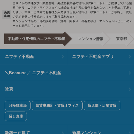
当サイトの物件及び不動産会社、外壁塗装業者の情報は検索パートナーが提供している情
報であり、ニフティライフスタイル株式会社は内容の責任を負わないことを予めご了承く
ださい。本サービス内でお客様が入力される個人情報は、検索パートナーが取得し、同社
免責
事項
の定める個人情報規約に従って取り扱われます。
マンション情報の一部の販売価格、賃料、間取り、専有面積は、マンションレビューのデ
ータを表示しています。
不動産・住宅情報のニフティ不動産
マンション情報
東京都
ニフティ不動産
ニフティ不動産アプリ
＼Because／ ニフティ不動産
賃貸
月極駐車場
賃貸事務所・賃貸オフィス
貸店舗・店舗賃貸
貸し倉庫
新築一戸建て
新築マンション