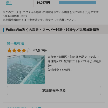
糀谷
16.05万円
※このデータは「ニフティ不動産」に掲載されている物件を元に算出したものです。
(2026年8月8日現在)
※相場情報はあくまで参考値です。目安として活用ください。
FeliceVita近くの温泉・スーパー銭湯・銭湯など温浴施設情報
第一相模湯
4.2点
/
6件
東京都 / 大田区 / 京急 雑色駅より徒歩12
分 東急バス 西六郷二丁目バス停より徒歩
1分
入浴料金：550円～
施設情報を見る