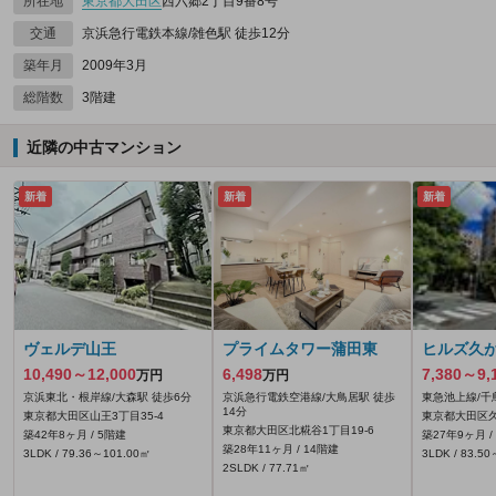
所在地
東京都
大田区
西六郷2丁目9番8号
交通
京浜急行電鉄本線/雑色駅 徒歩12分
築年月
2009年3月
総階数
3階建
近隣の中古マンション
新着
新着
新着
ヴェルデ山王
プライムタワー蒲田東
ヒルズ久
10,490～12,000
6,498
7,380～9,
万円
万円
京浜東北・根岸線/大森駅 徒歩6分
京浜急行電鉄空港線/大鳥居駅 徒歩
東急池上線/千
14分
東京都大田区山王3丁目35-4
東京都大田区久か
東京都大田区北糀谷1丁目19-6
築42年8ヶ月 / 5階建
築27年9ヶ月 /
築28年11ヶ月 / 14階建
3LDK / 79.36～101.00㎡
3LDK / 83.5
2SLDK / 77.71㎡