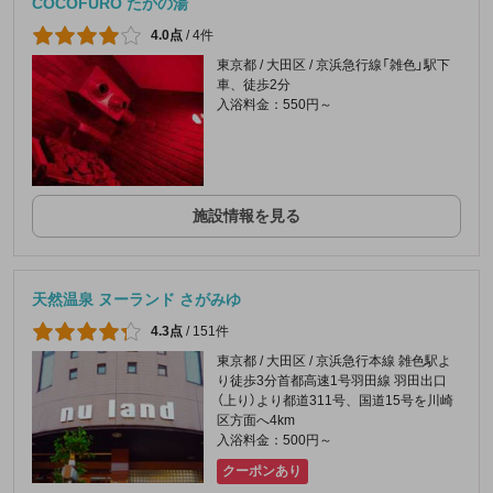
COCOFURO たかの湯
4.0点
/
4件
東京都 / 大田区 / 京浜急行線「雑色」駅下
車、徒歩2分
入浴料金：550円～
施設情報を見る
天然温泉 ヌーランド さがみゆ
4.3点
/
151件
東京都 / 大田区 / 京浜急行本線 雑色駅よ
り徒歩3分首都高速1号羽田線 羽田出口
（上り）より都道311号、国道15号を川崎
区方面へ4km
入浴料金：500円～
クーポンあり