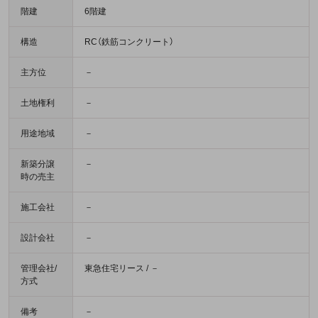
階建
6階建
構造
RC（鉄筋コンクリート）
主方位
－
土地権利
－
用途地域
－
新築分譲
－
時の売主
施工会社
－
設計会社
－
管理会社/
東急住宅リース / －
方式
備考
－