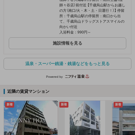
師々谷店）前付近 【千歳烏山駅からお越し
の方（南口/火・木・土・日運行！）】 停留
所：千歳烏山駅の停留所：南口から出
て、千歳烏山ドラッグストアスマイルの
向かい付近
入浴料金：990円～
施設情報を見る
温泉・スーパー銭湯・銭湯などをもっと見る
Powered by
近隣の賃貸マンション
新着
新着
新着