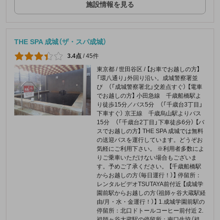
施設情報を見る
THE SPA 成城（ザ・スパ成城）
3.4点
/
45件
東京都 / 世田谷区 / 【お車でお越しの方】
「環八通り」外回り沿い。成城警察署並
び （「成城警察署北」交差点すぐ） 【電車
でお越しの方】 小田急線 千歳船橋駅よ
り徒歩15分／バス5分 （「千歳台3丁目」
下車すぐ） 京王線 千歳烏山駅よりバス
15分 （「千歳台2丁目」下車徒歩6分） 【バ
スでお越しの方】 THE SPA 成城では無料
の送迎バスを運行しています。どうぞお
気軽にご利用下さい。 ※利用者多数によ
りご乗車いただけない場合もございま
す。予めご了承ください。 【千歳船橋駅
からお越しの方（毎日運行！）】 停留所：
レンタルビデオTSUTAYA前付近 【成城学
園前駅からお越しの方（祖師ヶ谷大蔵駅経
由/月・水・金運行！）】 1.成城学園前駅の
停留所：北口ドトールコーヒー前付近 2.
祖師ヶ谷大蔵駅の停留所：南口生協（祖