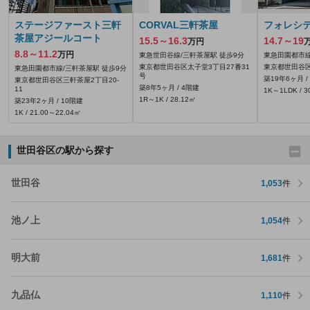
ステージファースト三軒
CORVAL三軒茶屋
フォレシ
茶屋アジールコート
15.5～16.3
14.7～19
万円
8.8～11.2
万円
東急世田谷線/三軒茶屋駅 徒歩9分
東急田園都市線
東京都世田谷区太子堂3丁目27番31
東京都世田谷区
東急田園都市線/三軒茶屋駅 徒歩9分
号
築19年6ヶ月 /
東京都世田谷区三軒茶屋2丁目20-
築8年5ヶ月 / 4階建
11
1K～1LDK / 3
1R～1K / 28.12㎡
築23年2ヶ月 / 10階建
1K / 21.00～22.04㎡
世田谷区の駅から探す
世田谷
1,053
件
池ノ上
1,054
件
明大前
1,681
件
九品仏
1,110
件