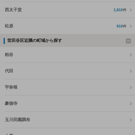
西太子堂
1,810
件
松原
910
件
世田谷区近隣の町域から探す
粕谷
代田
宇奈根
豪徳寺
玉川田園調布