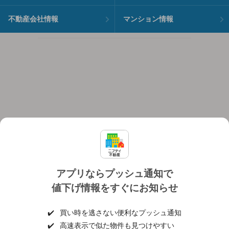
不動産会社情報
マンション情報
アプリならプッシュ通知で
値下げ情報をすぐにお知らせ
対応機種
個人情報保護ポリシー
利用規約
運営会社
✔️
買い時を逃さない便利なプッシュ通知
ヘルプ・お問い合わせ
採用情報
✔️
高速表示で似た物件も見つけやすい