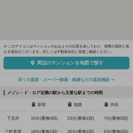
※ このアイコンはマンションのおおよその位置を表しており、実際の場所と異
なる場合がございます。詳しくは不動産会社に直接ご確認ください。
周辺のマンションを地図で探す
近くの温泉・スーパー銭湯・銭湯などの温浴施設
メゾン・ド・ロア近隣の駅から主要な駅までの時間
新宿
池袋
渋谷
下北沢
10分(乗換0回)
23分(乗換1回)
7分(乗換0回)
三軒茶屋
18分(乗換1回)
25分(乗換1回)
5分(乗換0回)