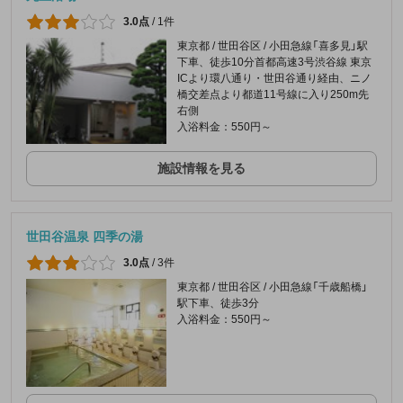
3.0点
/
1件
東京都 / 世田谷区 / 小田急線「喜多見」駅
下車、徒歩10分首都高速3号渋谷線 東京
ICより環八通り・世田谷通り経由、ニノ
橋交差点より都道11号線に入り250m先
右側
入浴料金：550円～
施設情報を見る
世田谷温泉 四季の湯
3.0点
/
3件
東京都 / 世田谷区 / 小田急線「千歳船橋」
駅下車、徒歩3分
入浴料金：550円～