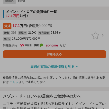
総階数
6階建
メゾン・ド・ロアの賃貸物件一覧
17.1万円
（1件）
17.1
万円
（管理費9,000円）
賃貸
3階
2LDK
63.98㎡
階数
間取り
専有面積
171,000円/171,000円
敷/礼
情報提供元
など
詳細を見る
周辺の家賃の相場情報を見る
※物件情報の精度向上にご協力をお願いいたします。物件情報に誤りがある場
合は
こちら
よりご連絡ください。
メゾン・ド・ロアへの居住をご検討中の方へ
ニフティ不動産が提携する15の不動産サイトにメゾン・ド・ロアの
新しい物件情報が掲載されたら、メールでお知らせを受け取ること