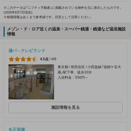
※このデータは「ニフティ不動産」に掲載されている物件を元に算出したものです。
(2026年8月7日現在)
※相場情報はあくまで参考値です。目安として活用ください。
メゾン・ド・ロア近くの温泉・スーパー銭湯・銭湯など温浴施設
情報
湯パ－クレビランド
4.5点
/
4件
東京都 / 世田谷区 / 小田急線「祖師ケ谷大
蔵」駅下車、徒歩10分
入浴料金：550円～
施設情報を見る
丸正浴場