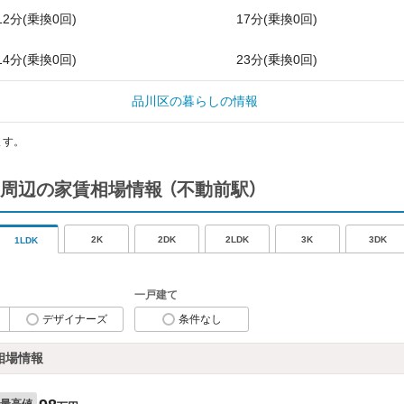
12分(乗換0回)
17分(乗換0回)
14分(乗換0回)
23分(乗換0回)
品川区の暮らしの情報
ます。
周辺の家賃相場情報
（不動前駅）
2K
2DK
2LDK
3K
3DK
1LDK
一戸建て
デザイナーズ
条件なし
相場情報
最高値