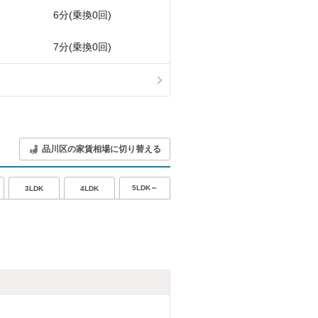
6分(乗換0回)
7分(乗換0回)
品川区の家賃相場に切り替える
5LDK～
3LDK
4LDK