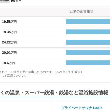
98
万円
近隣の家賃相場
19.58
万円
18.35
万円
24.22
万円
20.01
万円
18.6
万円
れている物件を元に算出したものです。(2026年8月7日現在)
として活用ください。
くの温泉・スーパー銭湯・銭湯など温浴施設情報
プライベートサウナ Ladle