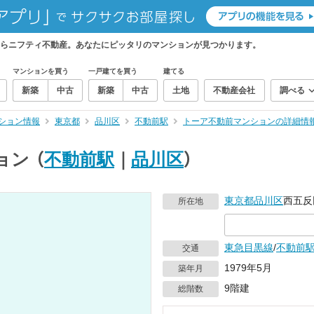
らニフティ不動産。あなたにピッタリのマンションが見つかります。
マンションを買う
一戸建てを買う
建てる
新築
中古
新築
中古
土地
不動産会社
調べる
ション情報
東京都
品川区
不動前駅
トーア不動前マンションの詳細情
ョン
（
不動前駅
｜
品川区
）
東京都
品川区
西五反田
所在地
東急目黒線
/
不動前
交通
1979年5月
築年月
9階建
総階数