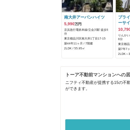
南大井アーバンハイツ
プラ
ーサ
5,990
万円
10,79
京浜急行電鉄本線/立会川駅 徒歩5
分
りんかい
東京都品川区南大井1丁目17-15
6分
築44年11ヶ月 / 7階建
東京都品
2LDK / 55.95㎡
築7年7ヶ
2LDK～3
トーア不動前マンションへの
ニフティ不動産が提携する15の不
ができます。