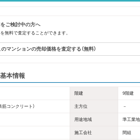
却をご検討中の方へ
格を無料で査定することができます。
このマンションの売却価格を査定する（無料）
基本情報
階建
9階建
骨鉄筋コンクリート）
主方位
－
用途地域
準工業地
施工会社
間組