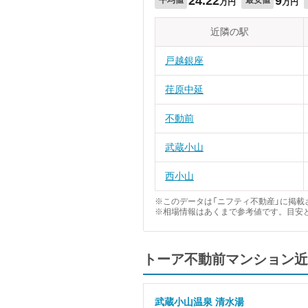
24.22
9
万円
万円
近隣の駅
戸越銀座
荏原中延
不動前
武蔵小山
西小山
※このデータは「ニフティ不動産」に掲載さ
※相場情報はあくまで参考値です。目安
トーア不動前マンション近
武蔵小山温泉 清水湯