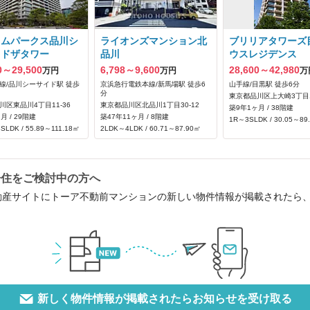
イムパークス品川シ
ライオンズマンション北
ブリリアタワーズ
イドザタワー
品川
ウスレジデンス
0～29,500
6,798～9,600
28,600～42,980
万円
万円
万
線/品川シーサイド駅 徒歩
京浜急行電鉄本線/新馬場駅 徒歩6
山手線/目黒駅 徒歩6分
分
東京都品川区上大崎3丁目1
川区東品川4丁目11-36
東京都品川区北品川1丁目30-12
築9年1ヶ月 / 38階建
月 / 29階建
築47年11ヶ月 / 8階建
1R～3SLDK / 30.05～89
SLDK / 55.89～111.18㎡
2LDK～4LDK / 60.71～87.90㎡
居住をご検討中の方へ
動産サイトにトーア不動前マンションの新しい物件情報が掲載されたら
新しく物件情報が掲載されたらお知らせを受け取る