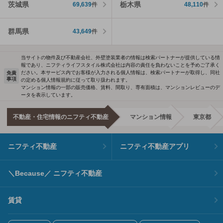
茨城県
栃木県
69,639
件
48,110
件
群馬県
43,649
件
当サイトの物件及び不動産会社、外壁塗装業者の情報は検索パートナーが提供している情
報であり、ニフティライフスタイル株式会社は内容の責任を負わないことを予めご了承く
ださい。本サービス内でお客様が入力される個人情報は、検索パートナーが取得し、同社
免責
事項
の定める個人情報規約に従って取り扱われます。
マンション情報の一部の販売価格、賃料、間取り、専有面積は、マンションレビューのデ
ータを表示しています。
不動産・住宅情報のニフティ不動産
マンション情報
東京都
ニフティ不動産
ニフティ不動産アプリ
＼Because／ ニフティ不動産
賃貸