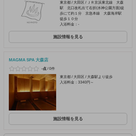
東京都 / 大田区 / ＪＲ京浜東北線 大森
駅 北口改札出て右折(水神公園方面)徒
歩にて約１分 京急本線 大森海岸駅
徒歩１０分
入浴料金：-
施設情報を見る
MAGMA SPA 大森店
-点
/
0件
東京都 / 大田区 / 大森駅より徒歩
入浴料金：3340円～
施設情報を見る