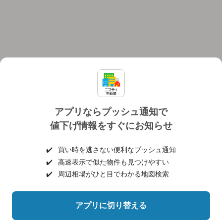
アプリならプッシュ通知で
値下げ情報をすぐにお知らせ
対応機種
個人情報保護ポリシー
利用規約
運営会社
✔️
買い時を逃さない便利なプッシュ通知
ヘルプ・お問い合わせ
採用情報
✔️
高速表示で似た物件も見つけやすい
✔️
周辺相場がひと目でわかる地図検索
アプリに切り替える
©NIFTY Lifestyle Co., Ltd.