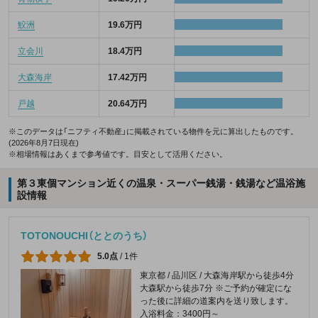
鮫洲
19.6万円
立会川
18.4万円
大森海岸
17.42万円
戸越
20.64万円
※このデータは「ニフティ不動産」に掲載されている物件を元に算出したものです。
(2026年8月7日現在)
※相場情報はあくまで参考値です。目安として活用ください。
第３東個マンション近くの温泉・スーパー銭湯・銭湯など温浴施
設情報
TOTONOUCHI（ととのうち）
5.0点
/
1件
東京都 / 品川区 / 大森海岸駅から徒歩4分 ​
大森駅から徒歩7分 ※ご予約が確定にな
った後に詳細の道案内を送り致します。
入浴料金：3400円～