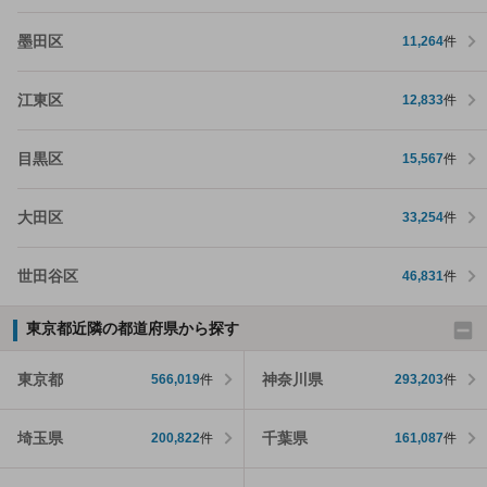
墨田区
11,264
件
江東区
12,833
件
目黒区
15,567
件
大田区
33,254
件
世田谷区
46,831
件
東京都近隣の都道府県から探す
東京都
神奈川県
566,019
件
293,203
件
埼玉県
千葉県
200,822
件
161,087
件