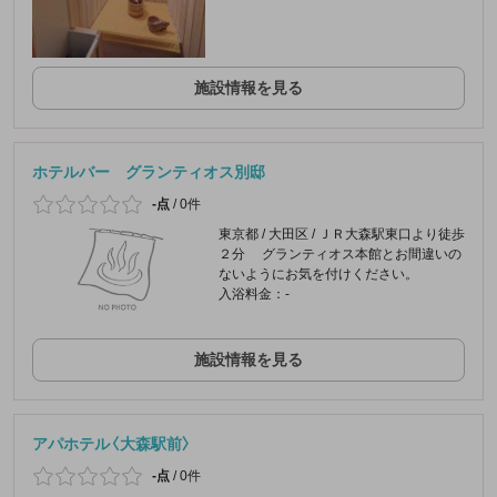
施設情報を見る
ホテルバー グランティオス別邸
-点
/
0件
東京都 / 大田区 / ＪＲ大森駅東口より徒歩
２分 グランティオス本館とお間違いの
ないようにお気を付けください。
入浴料金：-
施設情報を見る
アパホテル〈大森駅前〉
-点
/
0件