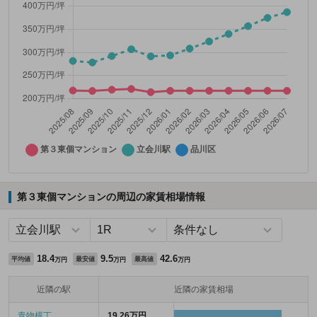
第３東個マンションの周辺の家賃相場情報
18.4
9.5
42.6
平均値
最安値
最高値
万円
万円
万円
近隣の駅
近隣の家賃相場
青物横丁
19.26万円