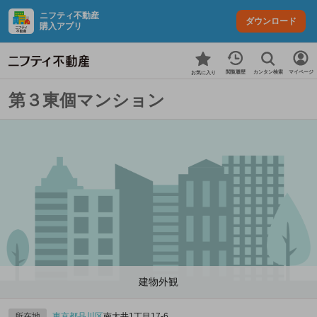
ニフティ不動産
ダウンロード
購入アプリ
カンタン検索
閲覧履歴
マイページ
お気に入り
第３東個マンション
建物外観
所在地
東京都
品川区
南大井1丁目17-6