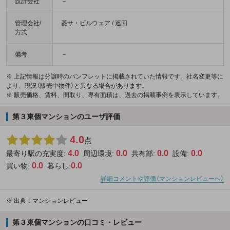
設計会社
－
管理会社/
菱サ・ビルウェア / 巡回
方式
備考
－
※ 上記情報は分譲時のパンフレットに掲載されていた情報です。社名変更等に
より、現況（販売中物件）と異なる場合があります。
※ 販売価格、賃料、間取り、専有面積は、過去の掲載事例を表示しています。
第３東個マンションのユーザ評価
4.0
点
4.0
0.0
0.0
0.0
最寄り駅の充実度:
周辺環境:
共有部:
設備:
0.0
0.0
買い物:
暮らし:
詳細コメントや評価（マンションレビューへ）
※
出典：マンションレビュー
第３東個マンションの口コミ・レビュー