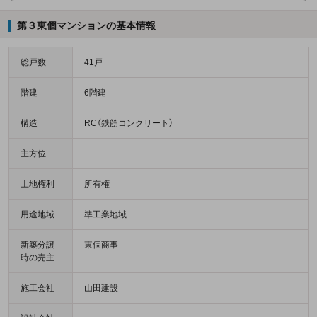
第３東個マンションの基本情報
総戸数
41戸
階建
6階建
構造
RC（鉄筋コンクリート）
主方位
－
土地権利
所有権
用途地域
準工業地域
新築分譲
東個商事
時の売主
施工会社
山田建設