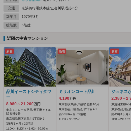
交通
京浜急行電鉄本線/立会川駅 徒歩6分
築年月
1979年8月
総階数
6階建
近隣の中古マンション
新着
新着
新着
品川イーストシティタワ
ミリオンコート品川
ジュネス
ー
4,190
2,380～2,
万円
8,980～21,200
万円
東京都浅草線/戸越駅 徒歩10分
東急目黒線/不
東京都品川区西品川2丁目9-1
東京都品川区西
東京モノレール羽田/天王洲アイル
駅 徒歩5分
築36年6ヶ月 / 5階建
築43年1ヶ月 /
東京都品川区東品川5丁目9-6
1LDK / 35.22㎡
1DK～2K / 32
築8年1ヶ月 / 26階建
1LDK～3LDK / 41.62～79.09㎡