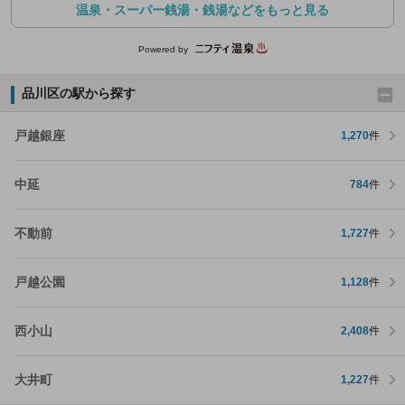
温泉・スーパー銭湯・銭湯などをもっと見る
Powered by
品川区の駅から探す
戸越銀座
1,270
件
中延
784
件
不動前
1,727
件
戸越公園
1,128
件
西小山
2,408
件
大井町
1,227
件