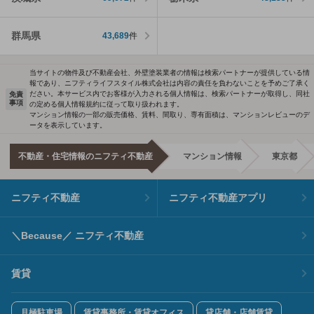
群馬県
43,689
件
当サイトの物件及び不動産会社、外壁塗装業者の情報は検索パートナーが提供している情
報であり、ニフティライフスタイル株式会社は内容の責任を負わないことを予めご了承く
ださい。本サービス内でお客様が入力される個人情報は、検索パートナーが取得し、同社
免責
事項
の定める個人情報規約に従って取り扱われます。
マンション情報の一部の販売価格、賃料、間取り、専有面積は、マンションレビューのデ
ータを表示しています。
不動産・住宅情報のニフティ不動産
マンション情報
東京都
ニフティ不動産
ニフティ不動産アプリ
＼Because／ ニフティ不動産
賃貸
月極駐車場
賃貸事務所・賃貸オフィス
貸店舗・店舗賃貸