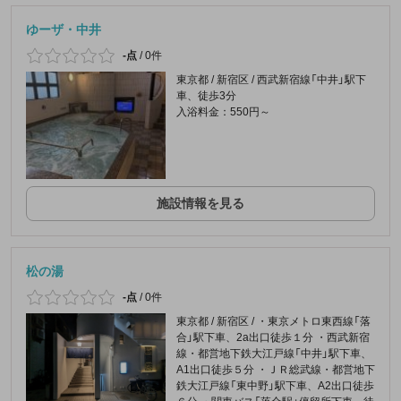
ゆーザ・中井
-点
/
0件
東京都 / 新宿区 / 西武新宿線「中井」駅下
車、徒歩3分
入浴料金：550円～
施設情報を見る
松の湯
-点
/
0件
東京都 / 新宿区 / ・東京メトロ東西線「落
合」駅下車、2a出口徒歩１分 ・西武新宿
線・都営地下鉄大江戸線「中井」駅下車、
A1出口徒歩５分 ・ＪＲ総武線・都営地下
鉄大江戸線「東中野」駅下車、A2出口徒歩