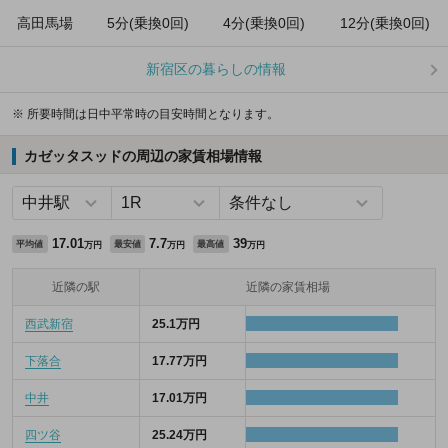
高田馬場
5分(乗換0回)
4分(乗換0回)
12分(乗換0回)
新宿区の暮らしの情報
※ 所要時間は日中平常時の目安時間となります。
カゼッタスッドの周辺の家賃相場情報
17.01
7.7
39
平均値
最安値
最高値
万円
万円
万円
近隣の駅
近隣の家賃相場
西武新宿
25.1万円
下落合
17.77万円
中井
17.01万円
四ツ谷
25.24万円