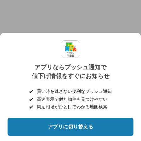
アプリならプッシュ通知で
値下げ情報をすぐにお知らせ
対応機種
個人情報保護ポリシー
利用規約
運営会社
✔️
買い時を逃さない便利なプッシュ通知
ヘルプ・お問い合わせ
採用情報
✔️
高速表示で似た物件も見つけやすい
✔️
周辺相場がひと目でわかる地図検索
アプリに切り替える
©NIFTY Lifestyle Co., Ltd.