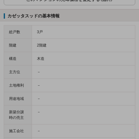
カゼッタスッドの基本情報
総戸数
3戸
階建
2階建
構造
木造
主方位
－
土地権利
－
用途地域
－
新築分譲
－
時の売主
施工会社
－