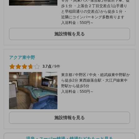
６分 ・関東バス「落合駅」停留所下車、徒
歩１分 ・上落合２丁目交差点（山手通り
と早稲田通りの交差点）から徒歩１分 ・
近隣にコインパーキング多数有ります
入浴料金：550円～
施設情報を見る
アクア東中野
3.7点
/
9件
東京都 / 中野区 / 中央・総武線東中野駅か
ら徒歩2分 東西線落合駅・大江戸線東中
野駅から徒歩5分
入浴料金：550円～
施設情報を見る
温泉・スーパー銭湯・銭湯などをもっと見る