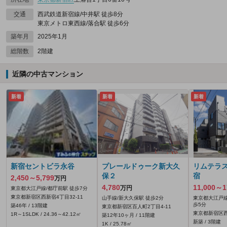
交通
西武鉄道新宿線/中井駅 徒歩8分
東京メトロ東西線/落合駅 徒歩6分
築年月
2025年1月
総階数
2階建
近隣の中古マンション
新着
新着
新着
新宿セントビラ永谷
プレールドゥーク新大久
リムテラ
保２
宿
2,450～5,799
万円
4,780
11,000～1
万円
東京都大江戸線/都庁前駅 徒歩7分
東京都新宿区西新宿4丁目32-11
山手線/新大久保駅 徒歩2分
東京都大江戸線
歩5分
築46年 / 13階建
東京都新宿区百人町2丁目4-11
東京都新宿区西
1R～1SLDK / 24.36～42.12㎡
築12年10ヶ月 / 11階建
新築 / 3階建
1K / 25.78㎡