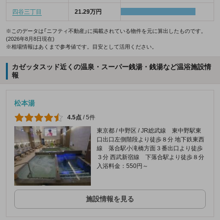
四谷三丁目
21.29万円
※このデータは「ニフティ不動産」に掲載されている物件を元に算出したものです。
(2026年8月8日現在)
※相場情報はあくまで参考値です。目安として活用ください。
カゼッタスッド近くの温泉・スーパー銭湯・銭湯など温浴施設情
報
松本湯
4.5点
/
5件
東京都 / 中野区 / JR総武線 東中野駅東
口出口左側階段より徒歩８分 地下鉄東西
線 落合駅小滝橋方面３番出口より徒歩
３分 西武新宿線 下落合駅より徒歩８分
入浴料金：550円～
施設情報を見る