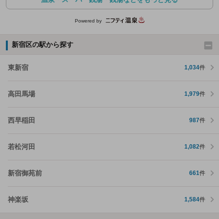
Powered by
新宿区の駅から探す
東新宿
1,034
件
高田馬場
1,979
件
西早稲田
987
件
若松河田
1,082
件
新宿御苑前
661
件
神楽坂
1,584
件