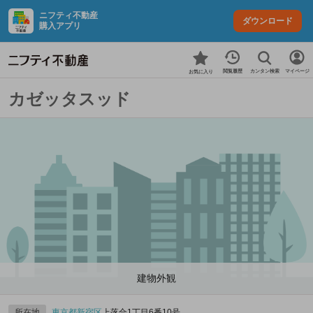
ニフティ不動産
ダウンロード
購入アプリ
カンタン検索
閲覧履歴
マイページ
お気に入り
カゼッタスッド
建物外観
所在地
東京都
新宿区
上落合1丁目6番10号