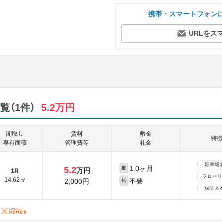
携帯・スマートフォン
URLをス
（1件）
5.2万円
間取り
賃料
敷金
特
専有面積
管理費等
礼金
駐車場
1.0ヶ月
5.2
敷
万円
1R
フローリ
14.62㎡
不要
2,000円
礼
保証人