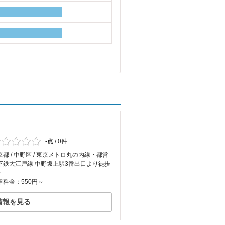
-点
/
0件
京都 / 中野区 / 東京メトロ丸の内線・都営
下鉄大江戸線 中野坂上駅3番出口より徒歩
分
浴料金：550円～
情報を見る