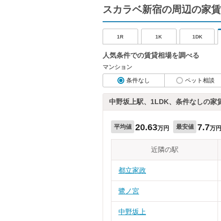
スカラベ新宿の周辺の家賃
1R
1K
1DK
人気条件での賃貸相場を調べる
マンション
条件なし
ペット相談
中野坂上駅、1LDK、条件なしの家
20.63
7.7
平均値
最安値
万円
万
近隣の駅
都立家政
鷺ノ宮
中野坂上