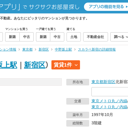
不動産。あなたにピッタリのマンションが見つかります。
マンションを買う
一戸建てを買う
建てる
新築
中古
新築
中古
土地
不動産会社
調べる
ション情報
東京都
新宿区
中野坂上駅
スカラベ新宿の詳細情報
坂上駅
｜
新宿区
）
賃貸1件
東京都
新宿区
北新宿2
所在地
東京メトロ丸ノ内線
交通
東京メトロ丸ノ内線
1997年10月
築年月
3階建
総階数