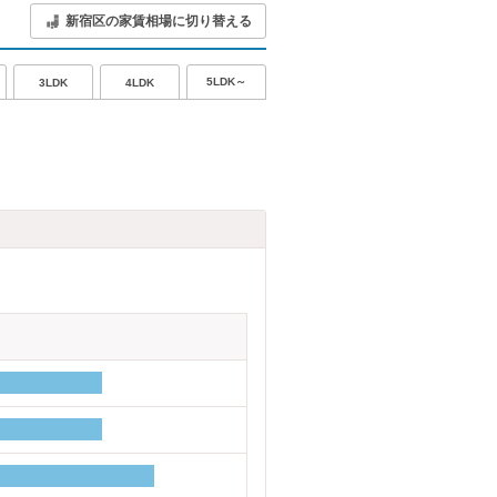
新宿区の家賃相場に切り替える
5LDK～
3LDK
4LDK