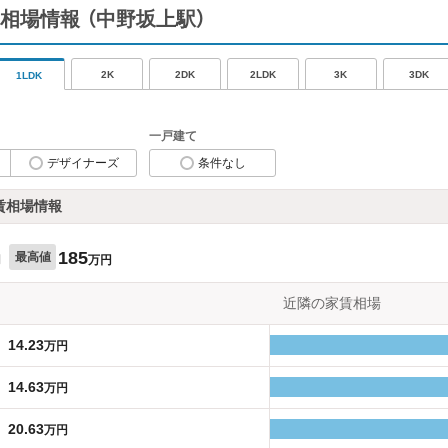
相場情報
（中野坂上駅）
2K
2DK
2LDK
3K
3DK
1LDK
一戸建て
デザイナーズ
条件なし
賃相場情報
185
最高値
円
万円
近隣の家賃相場
14.23
万円
14.63
万円
20.63
万円