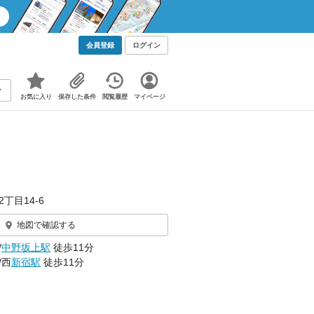
会員登録
ログイン
お気に入り
保存した条件
閲覧履歴
マイページ
丁目14-6
地図で確認する
/
中野坂上駅
徒歩11分
/西
新宿駅
徒歩11分