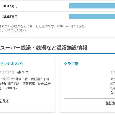
18.47
万円
18.98
万円
れている物件を元に算出したものです。(2026年8月7日現在)
として活用ください。
スーパー銭湯・銭湯など温浴施設情報
ア サウナ＆スパ）
クラブ湯
-点
/
0件
/ 中野区 / 中野坂上駅・西新宿五丁目
東
歩7分 都庁前駅・西新宿駅 徒歩12分
地
：6000円～
2
入
を見る
施設