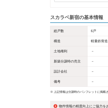
スカラベ新宿の基本情報
総戸数
6戸
構造
軽量鉄骨造
土地権利
－
新築分譲時の売主
－
設計会社
－
備考
－
※
上記情報は分譲時のパンフレットに掲載さ
物件情報の精度向上にご協力を