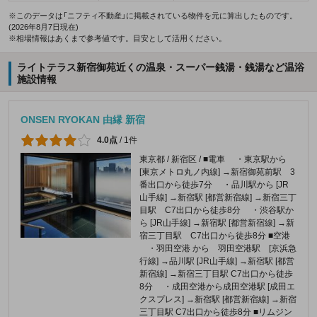
※このデータは「ニフティ不動産」に掲載されている物件を元に算出したものです。
(2026年8月7日現在)
※相場情報はあくまで参考値です。目安として活用ください。
ライトテラス新宿御苑近くの温泉・スーパー銭湯・銭湯など温浴
施設情報
ONSEN RYOKAN 由縁 新宿
4.0点
/
1件
東京都 / 新宿区 / ■電車 ・東京駅から
[東京メトロ丸ノ内線] →新宿御苑前駅 3
番出口から徒歩7分 ・品川駅から [JR
山手線] →新宿駅 [都営新宿線] →新宿三丁
目駅 C7出口から徒歩8分 ・渋谷駅か
ら [JR山手線] →新宿駅 [都営新宿線] →新
宿三丁目駅 C7出口から徒歩8分 ■空港
・羽田空港 から 羽田空港駅 [京浜急
行線] →品川駅 [JR山手線] →新宿駅 [都営
新宿線] →新宿三丁目駅 C7出口から徒歩
8分 ・成田空港から成田空港駅 [成田エ
クスプレス] →新宿駅 [都営新宿線] →新宿
三丁目駅 C7出口から徒歩8分 ■リムジン