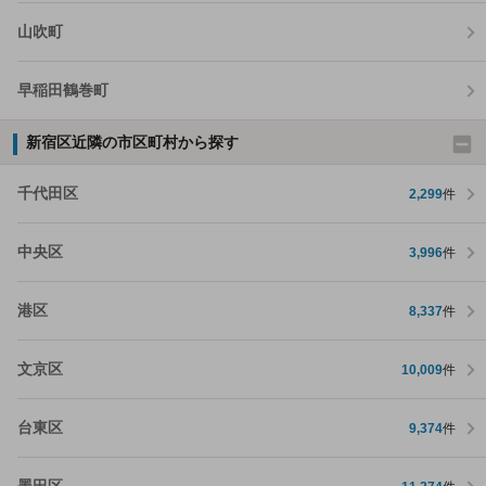
山吹町
早稲田鶴巻町
新宿区近隣の市区町村から探す
千代田区
2,299
件
中央区
3,996
件
港区
8,337
件
文京区
10,009
件
台東区
9,374
件