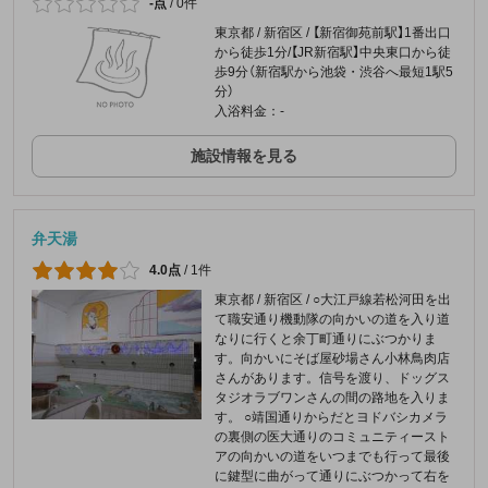
-点
/
0件
東京都 / 新宿区 / 【新宿御苑前駅】1番出口
から徒歩1分/【JR新宿駅】中央東口から徒
歩9分（新宿駅から池袋・渋谷へ最短1駅5
分）
入浴料金：-
施設情報を見る
弁天湯
4.0点
/
1件
東京都 / 新宿区 / ○大江戸線若松河田を出
て職安通り機動隊の向かいの道を入り道
なりに行くと余丁町通りにぶつかりま
す。向かいにそば屋砂場さん小林鳥肉店
さんがあります。信号を渡り、ドッグス
タジオラブワンさんの間の路地を入りま
す。 ○靖国通りからだとヨドバシカメラ
の裏側の医大通りのコミュニティースト
アの向かいの道をいつまでも行って最後
に鍵型に曲がって通りにぶつかって右を