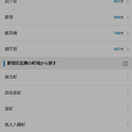
四ツ谷
657
件
新宿
960
件
飯田橋
798
件
都庁前
407
件
新宿区近隣の町域から探す
南元町
四谷坂町
原町
筑土八幡町