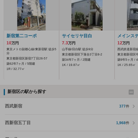
新宿第二コーポ
サイセリヤ目白
メインス
10
7.3
12
万円
万円
万円
東京メトロ副都心線/東新宿駅 徒歩5
山手線/目白駅 徒歩9分
西武鉄道新宿線
分
東京都新宿区下落合3丁目8-2
東京都新宿区中
東京都新宿区新宿7丁目26-57
築34年7ヶ月 / 2階建
築9年5ヶ月 / 
築62年7ヶ月 / 5階建
1K / 19.87㎡
1K / 25.65㎡
1R / 32.77㎡
新宿区の駅から探す
西武新宿
377
件
西新宿五丁目
1,968
件