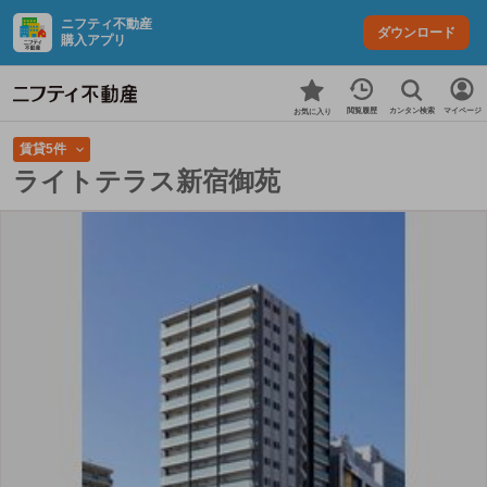
ニフティ不動産
ダウンロード
購入アプリ
カンタン検索
閲覧履歴
マイページ
お気に入り
賃貸5件
ライトテラス新宿御苑