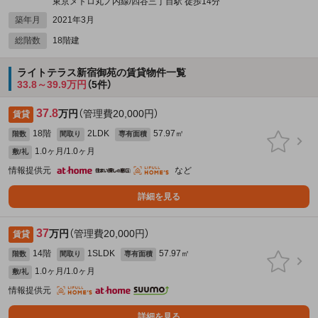
東京メトロ丸ノ内線/四谷三丁目駅 徒歩14分
築年月
2021年3月
総階数
18階建
ライトテラス新宿御苑の賃貸物件一覧
33.8～39.9万円
（5件）
37.8
万円
（管理費20,000円）
賃貸
18階
2LDK
57.97㎡
階数
間取り
専有面積
1.0ヶ月/1.0ヶ月
敷/礼
情報提供元
など
詳細を見る
37
万円
（管理費20,000円）
賃貸
14階
1SLDK
57.97㎡
階数
間取り
専有面積
1.0ヶ月/1.0ヶ月
敷/礼
情報提供元
詳細を見る