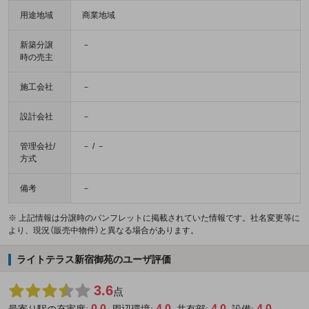
用途地域
商業地域
新築分譲
－
時の売主
施工会社
－
設計会社
－
管理会社/
－ / －
方式
備考
－
※ 上記情報は分譲時のパンフレットに掲載されていた情報です。社名変更等に
より、現況（販売中物件）と異なる場合があります。
ライトテラス新宿御苑のユーザ評価
3.6
点
0.0
4.0
4.0
4.0
最寄り駅の充実度:
周辺環境:
共有部:
設備: