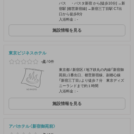
バス ・バスタ新宿 から[徒歩10分] →新
宿駅 [都営新宿線] →新宿三丁目駅 C7出
口から徒歩8分
入浴料金：-
施設情報を見る
東京ビジネスホテル
-点
/
0件
東京都 / 新宿区 / 地下鉄丸の内線「新宿御
苑前」1番出口、都営新宿線、副都心線
「新宿三丁目」より徒歩７分 東京ディズ
ニーランドまで約１時間
入浴料金：-
施設情報を見る
アパホテル〈新宿御苑前〉