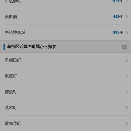
牛込柳町
974
件
面影橋
443
件
牛込神楽坂
885
件
新宿区近隣の町域から探す
早稲田町
東榎町
南榎町
荒木町
歌舞伎町