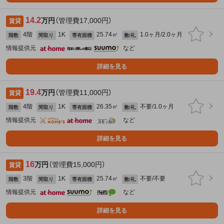
14.2
万円
（管理費17,000円）
賃貸
4階
1K
25.74㎡
1.0ヶ月/2.0ヶ月
階数
間取り
専有面積
敷/礼
情報提供元
など
詳細を見る
19.4
万円
（管理費11,000円）
賃貸
4階
1K
26.35㎡
不要/1.0ヶ月
階数
間取り
専有面積
敷/礼
情報提供元
など
詳細を見る
16
万円
（管理費15,000円）
賃貸
3階
1K
25.74㎡
不要/不要
階数
間取り
専有面積
敷/礼
情報提供元
など
詳細を見る