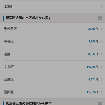
水道町
新宿区近隣の市区町村から探す
千代田区
2,299
件
中央区
3,996
件
港区
8,337
件
文京区
10,009
件
台東区
9,374
件
墨田区
11,274
件
東京都近隣の都道府県から探す