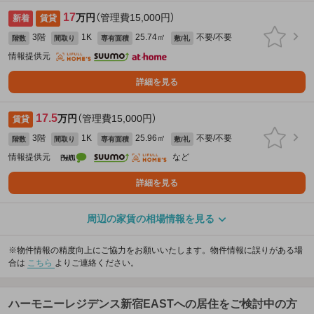
17
万円
（管理費15,000円）
新着
賃貸
3階
1K
25.74㎡
不要/不要
階数
間取り
専有面積
敷/礼
情報提供元
詳細を見る
17.5
万円
（管理費15,000円）
賃貸
3階
1K
25.96㎡
不要/不要
階数
間取り
専有面積
敷/礼
情報提供元
など
詳細を見る
周辺の家賃の相場情報を見る
※物件情報の精度向上にご協力をお願いいたします。物件情報に誤りがある場
合は
こちら
よりご連絡ください。
ハーモニーレジデンス新宿EASTへの居住をご検討中の方