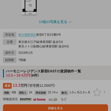
14枚の写真を見る
所在地
東京都
新宿区
新宿6丁目22番6号
交通
東京都大江戸線/東新宿駅 徒歩5分
東京メトロ副都心線/東新宿駅 徒歩6分
築年月
2018年2月
総階数
7階建
ハーモニーレジデンス新宿EASTの賃貸物件一覧
13.3～19.4万円
（6件）
13.3
万円
（管理費12,000円）
賃貸
4階
1K
25.74㎡
1.0ヶ月/1.0ヶ月
階数
間取り
専有面積
敷/礼
情報提供元
など
詳細を見る