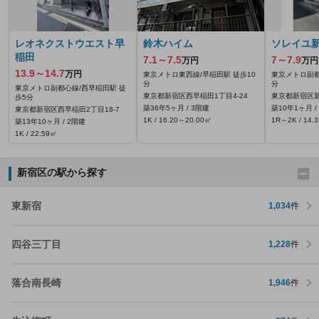
レオネクストウエスト早
鈴木ハイム
ソレイユ
稲田
7.1～7.5
7～7.9
万円
万円
13.9～14.7
万円
東京メトロ東西線/早稲田駅 徒歩10
東京メトロ副都
分
分
東京メトロ副都心線/西早稲田駅 徒
東京都新宿区西早稲田1丁目4-24
東京都新宿区新宿
歩5分
築36年5ヶ月 / 3階建
築10年1ヶ月 /
東京都新宿区西早稲田2丁目18-7
1K / 16.20～20.00㎡
1R～2K / 14.
築13年10ヶ月 / 2階建
1K / 22.59㎡
新宿区の駅から探す
東新宿
1,034
件
四谷三丁目
1,228
件
落合南長崎
1,946
件