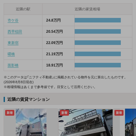
近隣の駅
近隣の家賃相場
市ケ谷
24.8万円
西早稲田
20.54万円
東新宿
22.09万円
曙橋
21.19万円
面影橋
18.91万円
※このデータは「ニフティ不動産」に掲載されている物件を元に算出したものです。
(2026年8月8日現在)
※相場情報はあくまで参考値です。目安として活用ください。
近隣の賃貸マンション
新着
新着
新着