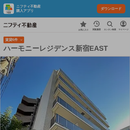
ニフティ不動産
ダウンロード
購入アプリ
カンタン検索
閲覧履歴
マイページ
お気に入り
賃貸6件
ハーモニーレジデンス新宿EAST