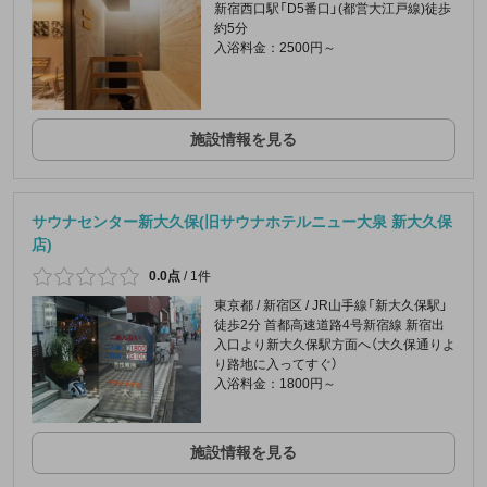
新宿西口駅「D5番口」(都営大江戸線)徒歩
約5分
入浴料金：2500円～
施設情報を見る
サウナセンター新大久保(旧サウナホテルニュー大泉 新大久保
店)
0.0点
/
1件
東京都 / 新宿区 / JR山手線「新大久保駅」
徒歩2分 首都高速道路4号新宿線 新宿出
入口より新大久保駅方面へ（大久保通りよ
り路地に入ってすぐ）
入浴料金：1800円～
施設情報を見る