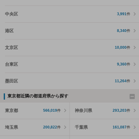
中央区
3,991
件
港区
8,340
件
文京区
10,000
件
台東区
9,360
件
墨田区
11,264
件
東京都近隣の都道府県から探す
東京都
神奈川県
566,019
件
293,203
件
埼玉県
千葉県
200,822
件
161,087
件