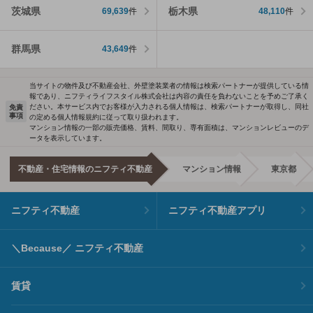
茨城県
栃木県
69,639
件
48,110
件
群馬県
43,649
件
当サイトの物件及び不動産会社、外壁塗装業者の情報は検索パートナーが提供している情
報であり、ニフティライフスタイル株式会社は内容の責任を負わないことを予めご了承く
ださい。本サービス内でお客様が入力される個人情報は、検索パートナーが取得し、同社
免責
事項
の定める個人情報規約に従って取り扱われます。
マンション情報の一部の販売価格、賃料、間取り、専有面積は、マンションレビューのデ
ータを表示しています。
不動産・住宅情報のニフティ不動産
マンション情報
東京都
ニフティ不動産
ニフティ不動産アプリ
＼Because／ ニフティ不動産
賃貸