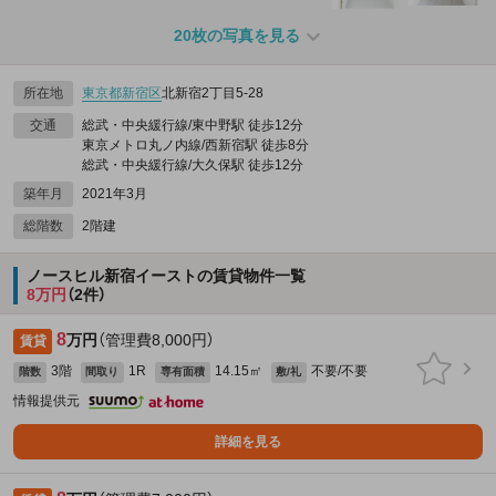
20枚の写真を見る
所在地
東京都
新宿区
北新宿2丁目5-28
交通
総武・中央緩行線/東中野駅 徒歩12分
東京メトロ丸ノ内線/西新宿駅 徒歩8分
総武・中央緩行線/大久保駅 徒歩12分
築年月
2021年3月
総階数
2階建
ノースヒル新宿イーストの賃貸物件一覧
8万円
（2件）
8
万円
（管理費8,000円）
賃貸
3階
1R
14.15㎡
不要/不要
階数
間取り
専有面積
敷/礼
情報提供元
詳細を見る