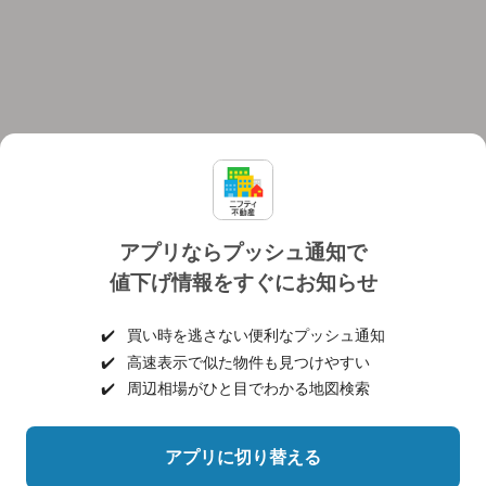
アプリならプッシュ通知で
値下げ情報をすぐにお知らせ
対応機種
個人情報保護ポリシー
利用規約
運営会社
✔️
買い時を逃さない便利なプッシュ通知
ヘルプ・お問い合わせ
採用情報
✔️
高速表示で似た物件も見つけやすい
✔️
周辺相場がひと目でわかる地図検索
アプリに切り替える
©NIFTY Lifestyle Co., Ltd.