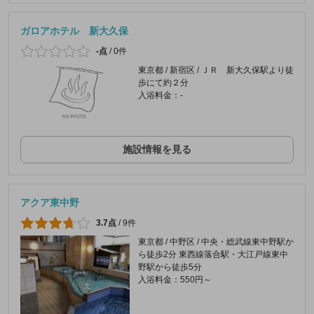
ガロアホテル 新大久保
-点
/
0件
東京都 / 新宿区 / ＪＲ 新大久保駅より徒
歩にて約２分
入浴料金：-
施設情報を見る
アクア東中野
3.7点
/
9件
東京都 / 中野区 / 中央・総武線東中野駅か
ら徒歩2分 東西線落合駅・大江戸線東中
野駅から徒歩5分
入浴料金：550円～