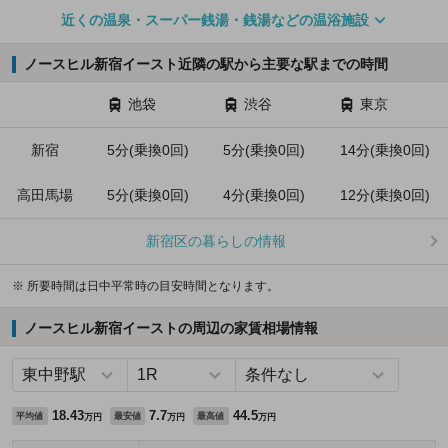
近くの温泉・スーパー銭湯・銭湯などの温浴施設
ノースヒル新宿イースト近隣の駅から主要な駅までの時間
池袋
渋谷
東京
新宿
5分(乗換0回)
5分(乗換0回)
14分(乗換0回)
高田馬場
5分(乗換0回)
4分(乗換0回)
12分(乗換0回)
新宿区の暮らしの情報
※ 所要時間は日中平常時の目安時間となります。
ノースヒル新宿イーストの周辺の家賃相場情報
18.43
7.7
44.5
平均値
最安値
最高値
万円
万円
万円