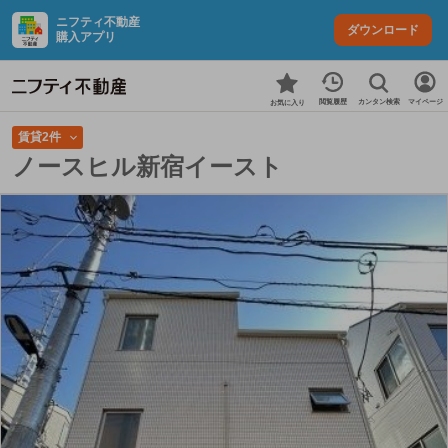
ニフティ不動産
ダウンロード
購入アプリ
カンタン検索
閲覧履歴
マイページ
お気に入り
賃貸2件
ノースヒル新宿イースト