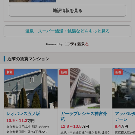
施設情報を見る
温泉・スーパー銭湯・銭湯などをもっと見る
Powered by
近隣の賃貸マンション
新着
新着
新着
レオパレス五ノ坂
ガーラプレシャス神宮外
アッパル
苑
デーレ
10.9～11.3
万円
12.8～13.8
8.4
万円
万円
東京都大江戸線/中井駅 徒歩9分
東京都新宿区中落合4丁目22-3
総武・中央緩行線/千駄ケ谷駅 徒歩5
東京都大江戸線