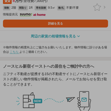
8
万円
（管理費7,000円）
賃貸
2階
1R
9.5㎡
不要/不要
階数
間取り
専有面積
敷/礼
情報提供元
詳細を見る
周辺の家賃の相場情報を見る
※物件情報の精度向上にご協力をお願いいたします。物件情報に誤りがある場
合は
こちら
よりご連絡ください。
ノースヒル新宿イーストへの居住をご検討中の方へ
ニフティ不動産が提携する15の不動産サイトにノースヒル新宿イー
ストの新しい物件情報が掲載されたら、メールでお知らせを受け取
ることができます。