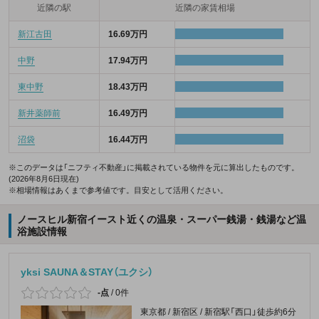
近隣の駅
近隣の家賃相場
新江古田
16.69万円
中野
17.94万円
東中野
18.43万円
新井薬師前
16.49万円
沼袋
16.44万円
※このデータは「ニフティ不動産」に掲載されている物件を元に算出したものです。
(2026年8月6日現在)
※相場情報はあくまで参考値です。目安として活用ください。
ノースヒル新宿イースト近くの温泉・スーパー銭湯・銭湯など温
浴施設情報
yksi SAUNA＆STAY（ユクシ）
-点
/
0件
東京都 / 新宿区 / 新宿駅「西口」徒歩約6分