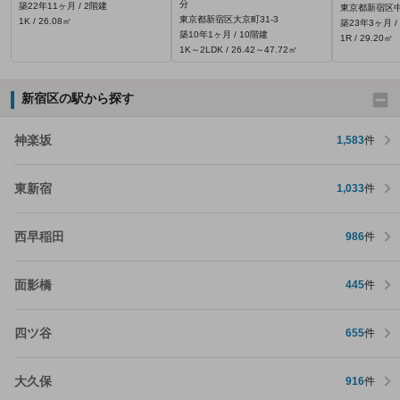
分
築22年11ヶ月 / 2階建
東京都新宿区中
東京都新宿区大京町31‐3
1K / 26.08㎡
築23年3ヶ月 /
築10年1ヶ月 / 10階建
1R / 29.20㎡
1K～2LDK / 26.42～47.72㎡
新宿区の駅から探す
神楽坂
1,583
件
東新宿
1,033
件
西早稲田
986
件
面影橋
445
件
四ツ谷
655
件
大久保
916
件