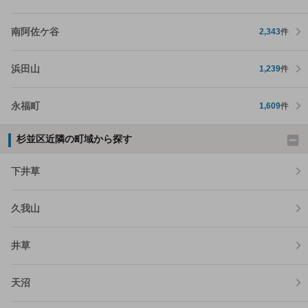
南阿佐ケ谷
2,343
件
浜田山
1,239
件
永福町
1,609
件
杉並区近隣の町域から探す
下井草
久我山
井草
天沼