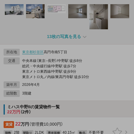
13枚の写真を見る
所在地
東京都
杉並区
高円寺南5丁目
交通
中央本線（東京--長野）/中野駅 徒歩8分
総武・中央緩行線/中野駅 徒歩7分
東京メトロ東西線/中野駅 徒歩9分
東京メトロ丸ノ内線/東高円寺駅 徒歩10分
築年月
2026年4月
総階数
3階建
ミハス中野IIの賃貸物件一覧
22万円
（2件）
22
万円
（管理費10,000円）
賃貸
2階
2LDK
40.15㎡
不要/不要
階数
間取り
専有面積
敷/礼