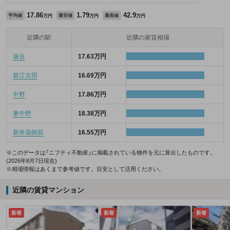
17.86
1.79
42.9
平均値
最安値
最高値
万円
万円
万円
近隣の駅
近隣の家賃相場
落合
17.63万円
新江古田
16.69万円
中野
17.86万円
東中野
18.38万円
新井薬師前
16.55万円
※このデータは「ニフティ不動産」に掲載されている物件を元に算出したものです。
(2026年8月7日現在)
※相場情報はあくまで参考値です。目安として活用ください。
近隣の賃貸マンション
新着
新着
新着