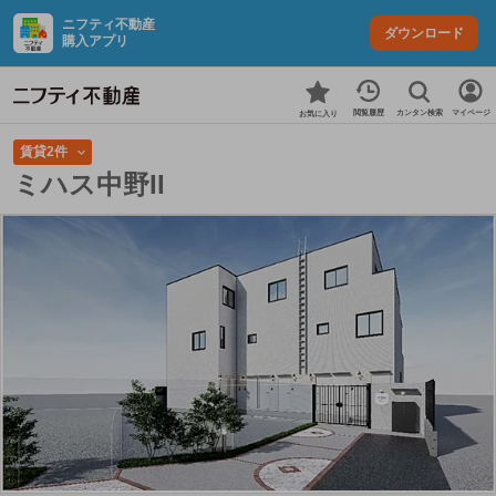
ニフティ不動産
ダウンロード
購入アプリ
カンタン検索
閲覧履歴
マイページ
お気に入り
賃貸2件
ミハス中野II