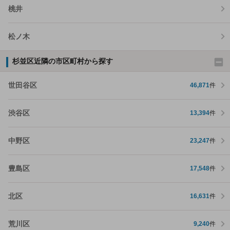
桃井
松ノ木
杉並区近隣の市区町村から探す
世田谷区
46,871
件
渋谷区
13,394
件
中野区
23,247
件
豊島区
17,548
件
北区
16,631
件
荒川区
9,240
件