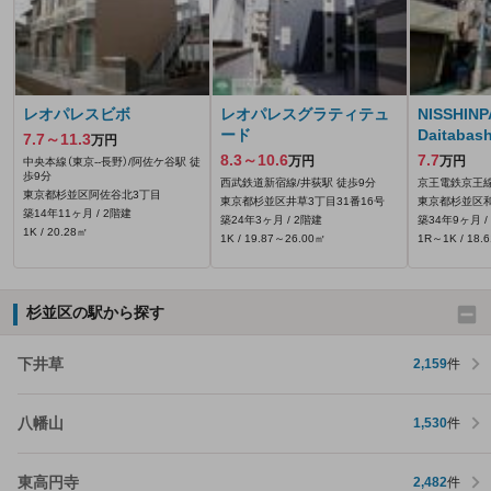
レオパレスビボ
レオパレスグラティテュ
NISSHIN
ード
Daitabash
7.7～11.3
万円
8.3～10.6
7.7
万円
万円
中央本線（東京--長野）/阿佐ケ谷駅 徒
歩9分
西武鉄道新宿線/井荻駅 徒歩9分
京王電鉄京王線
東京都杉並区阿佐谷北3丁目
東京都杉並区井草3丁目31番16号
東京都杉並区
築14年11ヶ月 / 2階建
築24年3ヶ月 / 2階建
築34年9ヶ月 /
1K / 20.28㎡
1K / 19.87～26.00㎡
1R～1K / 18.
杉並区の駅から探す
下井草
2,159
件
八幡山
1,530
件
東高円寺
2,482
件