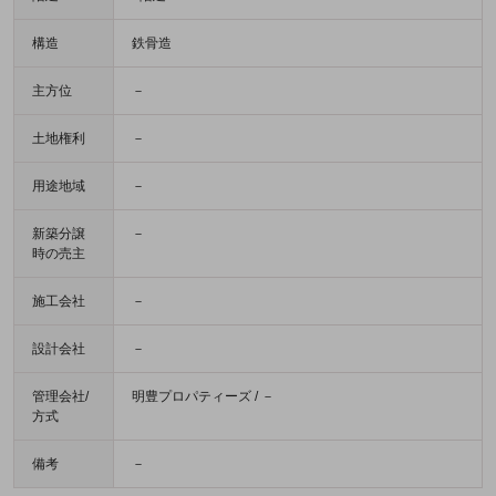
構造
鉄骨造
主方位
－
土地権利
－
用途地域
－
新築分譲
－
時の売主
施工会社
－
設計会社
－
管理会社/
明豊プロパティーズ / －
方式
備考
－