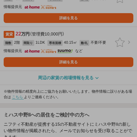
情報提供元
詳細を見る
22
万円
（管理費10,000円）
賃貸
2階
1LDK
40.15㎡
不要/不要
階数
間取り
専有面積
敷/礼
情報提供元
など
詳細を見る
周辺の家賃の相場情報を見る
※物件情報の精度向上にご協力をお願いいたします。物件情報に誤りがある場
合は
こちら
よりご連絡ください。
ミハス中野IIへの居住をご検討中の方へ
ニフティ不動産が提携する15の不動産サイトにミハス中野IIの新し
い物件情報が掲載されたら、メールでお知らせを受け取ることがで