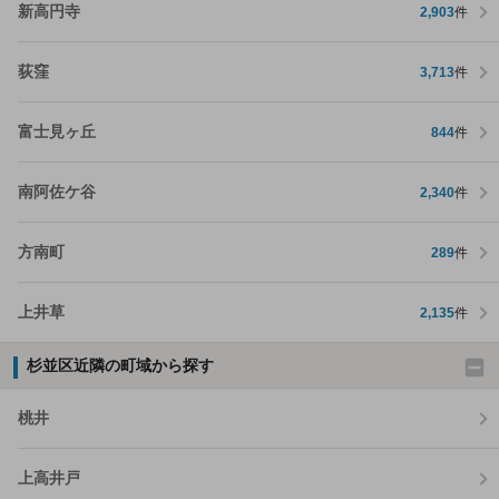
新高円寺
2,903
件
荻窪
3,713
件
富士見ヶ丘
844
件
南阿佐ケ谷
2,340
件
方南町
289
件
上井草
2,135
件
杉並区近隣の町域から探す
桃井
上高井戸