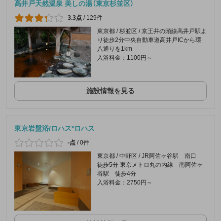
高井戸天然温泉 美しの湯（東京杉並区）
3.3点
/
129件
東京都 / 杉並区 / 京王井の頭線高井戸駅よ
り徒歩2分中央自動車道高井戸ICから環
八通りを1km
入浴料金：1100円～
施設情報を見る
東京岩盤浴/ロハス*ロハス
-点
/
0件
東京都 / 中野区 / JR阿佐ヶ谷駅 南口
徒歩5分 東京メトロ丸の内線 南阿佐ヶ
谷駅 徒歩4分
入浴料金：2750円～