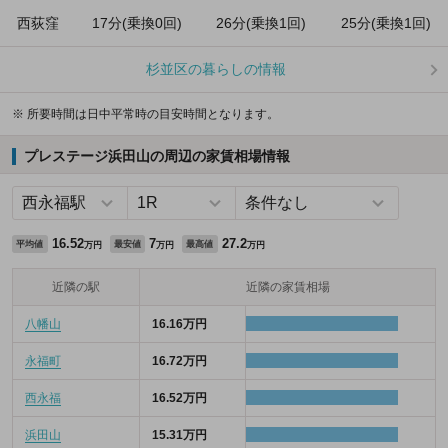
西荻窪
17分(乗換0回)
26分(乗換1回)
25分(乗換1回)
杉並区の暮らしの情報
※ 所要時間は日中平常時の目安時間となります。
プレステージ浜田山の周辺の家賃相場情報
16.52
7
27.2
平均値
最安値
最高値
万円
万円
万円
近隣の駅
近隣の家賃相場
八幡山
16.16万円
永福町
16.72万円
西永福
16.52万円
浜田山
15.31万円