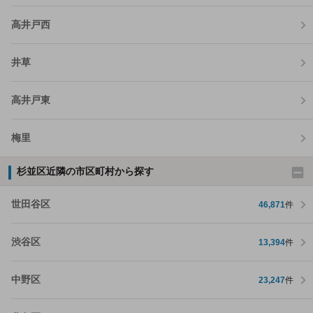
高井戸西
井草
高井戸東
梅里
杉並区近隣の市区町村から探す
世田谷区
46,871
件
渋谷区
13,394
件
中野区
23,247
件