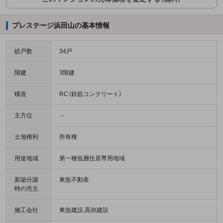
プレステージ浜田山の基本情報
総戸数
34戸
階建
3階建
構造
RC（鉄筋コンクリート）
主方位
－
土地権利
所有権
用途地域
第一種低層住居専用地域
新築分譲
東急不動産
時の売主
施工会社
東急建設,高弥建設