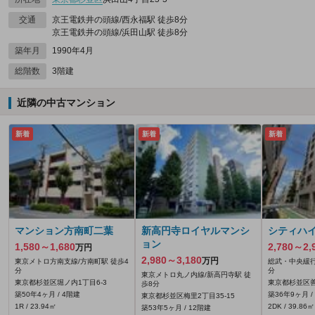
交通
京王電鉄井の頭線/西永福駅 徒歩8分
京王電鉄井の頭線/浜田山駅 徒歩8分
築年月
1990年4月
総階数
3階建
近隣の中古マンション
新着
新着
新着
マンション方南町二葉
新高円寺ロイヤルマンシ
シティハ
ョン
1,580～1,680
2,780～2,
万円
2,980～3,180
万円
東京メトロ方南支線/方南町駅 徒歩4
総武・中央緩行
分
分
東京メトロ丸ノ内線/新高円寺駅 徒
東京都杉並区堀ノ内1丁目6-3
東京都杉並区善
歩8分
築50年4ヶ月 / 4階建
築36年9ヶ月 /
東京都杉並区梅里2丁目35-15
1R / 23.94㎡
2DK / 39.86㎡
築53年5ヶ月 / 12階建