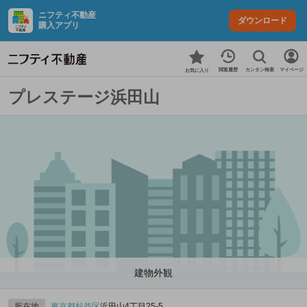
ニフティ不動産
ダウンロード
購入アプリ
カンタン検索
閲覧履歴
マイページ
お気に入り
プレステージ浜田山
建物外観
所在地
東京都
杉並区
浜田山4丁目25-5