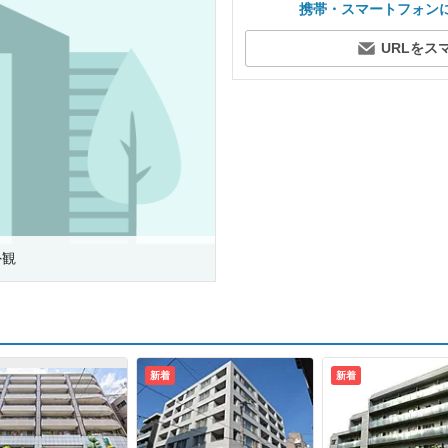
携帯・スマートフォン
URLをス
外観
新着
新着