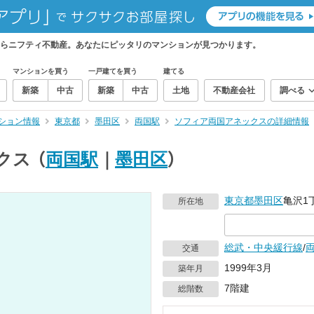
らニフティ不動産。あなたにピッタリのマンションが見つかります。
マンションを買う
一戸建てを買う
建てる
新築
中古
新築
中古
土地
不動産会社
調べる
ション情報
東京都
墨田区
両国駅
ソフィア両国アネックスの詳細情報
クス
（
両国駅
｜
墨田区
）
東京都
墨田区
亀沢1丁
所在地
総武・中央緩行線
/
交通
1999年3月
築年月
7階建
総階数