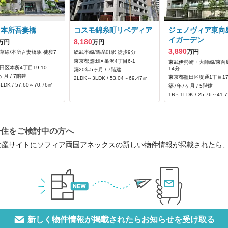
ス本所吾妻橋
コスモ錦糸町リベディア
ジェノヴィア東向
イガーデン
8,180
万円
万円
3,890
万円
草線/本所吾妻橋駅 徒歩7
総武本線/錦糸町駅 徒歩9分
東京都墨田区亀沢4丁目6-1
東武伊勢崎・大師線/東向
田区本所4丁目19-10
14分
築20年5ヶ月 / 7階建
ヶ月 / 7階建
東京都墨田区堤通1丁目17
2LDK～3LDK / 53.04～69.47㎡
LDK / 57.60～70.76㎡
築7年7ヶ月 / 5階建
1R～1LDK / 25.76～41.
居住をご検討中の方へ
動産サイトにソフィア両国アネックスの新しい物件情報が掲載されたら
新しく物件情報が掲載されたらお知らせを受け取る