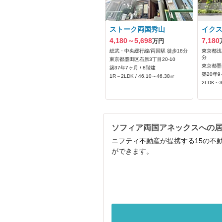
ストーク両国秀山
イク
4,180～5,698
7,180
万円
総武・中央緩行線/両国駅 徒歩18分
東京都浅
分
東京都墨田区石原3丁目20-10
東京都墨
築37年7ヶ月 / 8階建
築20年9
1R～2LDK / 46.10～46.38㎡
2LDK～3
ソフィア両国アネックスへの
ニフティ不動産が提携する15の不
ができます。