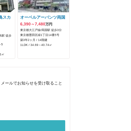
島スカ
オーベルアーバンツ両国
6,390～7,480
万円
東京都大江戸線/両国駅 徒歩3分
東京都墨田区緑1丁目14番5号
島駅 徒歩
築3年2ヶ月 / 14階建
-5
1LDK / 34.69～40.74㎡
71㎡
、メールでお知らせを受け取ること