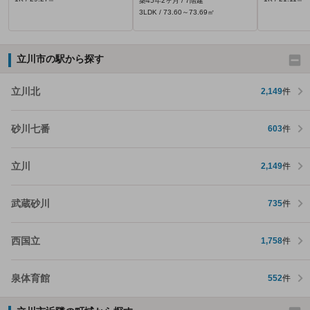
築45年2ヶ月 / 7階建
3LDK / 73.60～73.69㎡
立川市の駅から探す
立川北
2,149
件
砂川七番
603
件
立川
2,149
件
武蔵砂川
735
件
西国立
1,758
件
泉体育館
552
件