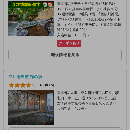
東京都 / 八王子・日野周辺 / JR昭島駅
JR・西武拝島線拝島駅 より徒歩20分
JR昭島駅南口2番乗り場 「西砂川循環」
（立川バス）乗車、「拝島上水橋」停留所下
車 すぐ中央道八王子ICより 東京環状/国
道16号線 経由20分
入浴料金：1000円～
クーポンあり
施設情報を見る
立川湯屋敷 梅の湯
4.3点
/
5件
東京都 / 立川・東久留米周辺 / JR立川駅
北口下車、立川通りを北へ約7分。立川
女子高等学校の隣を目指してください
入浴料金：450円～