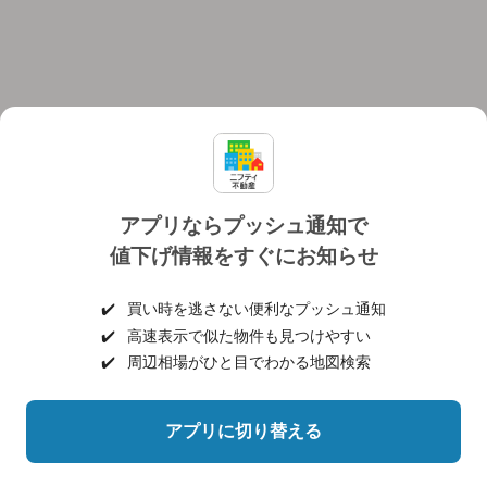
アプリならプッシュ通知で
値下げ情報をすぐにお知らせ
対応機種
個人情報保護ポリシー
利用規約
運営会社
✔️
買い時を逃さない便利なプッシュ通知
ヘルプ・お問い合わせ
採用情報
✔️
高速表示で似た物件も見つけやすい
✔️
周辺相場がひと目でわかる地図検索
アプリに切り替える
©NIFTY Lifestyle Co., Ltd.