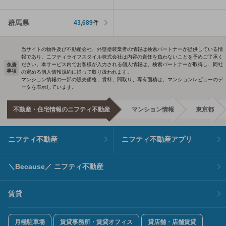
群馬県
43,689
件
当サイトの物件及び不動産会社、外壁塗装業者の情報は検索パートナーが提供している情
報であり、ニフティライフスタイル株式会社は内容の責任を負わないことを予めご了承く
ださい。本サービス内でお客様が入力される個人情報は、検索パートナーが取得し、同社
免責
事項
の定める個人情報規約に従って取り扱われます。
マンション情報の一部の販売価格、賃料、間取り、専有面積は、マンションレビューのデ
ータを表示しています。
不動産・住宅情報のニフティ不動産
マンション情報
東京都
ニフティ不動産
ニフティ不動産アプリ
＼Because／ ニフティ不動産
賃貸
月極駐車場
賃貸事務所・賃貸オフィス
貸店舗・店舗賃貸