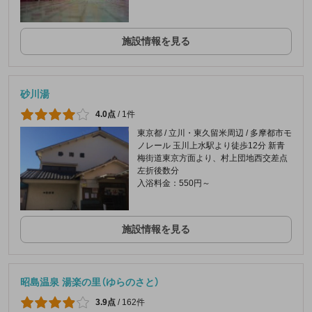
施設情報を見る
砂川湯
4.0点
/
1件
東京都 / 立川・東久留米周辺 / 多摩都市モ
ノレール 玉川上水駅より徒歩12分 新青
梅街道東京方面より、村上団地西交差点
左折後数分
入浴料金：550円～
施設情報を見る
昭島温泉 湯楽の里（ゆらのさと）
3.9点
/
162件