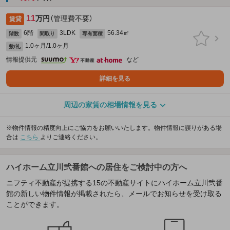
11
万円
（管理費不要）
賃貸
6階
3LDK
56.34㎡
階数
間取り
専有面積
1.0ヶ月/1.0ヶ月
敷/礼
情報提供元
など
詳細を見る
周辺の家賃の相場情報を見る
※物件情報の精度向上にご協力をお願いいたします。物件情報に誤りがある場
合は
こちら
よりご連絡ください。
ハイホーム立川弐番館への居住をご検討中の方へ
ニフティ不動産が提携する15の不動産サイトにハイホーム立川弐番
館の新しい物件情報が掲載されたら、メールでお知らせを受け取る
ことができます。