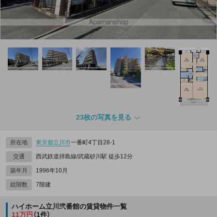
23枚の写真を見る
所在地
東京都
立川市
一番町4丁目28-1
交通
西武鉄道拝島線/武蔵砂川駅 徒歩12分
築年月
1996年10月
総階数
7階建
ハイホーム立川弐番館の賃貸物件一覧
11万円
（1件）