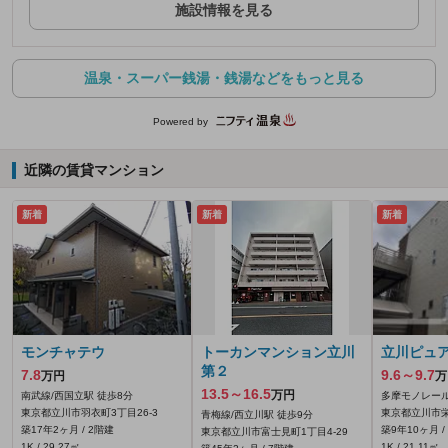
施設情報を見る
温泉・スーパー銭湯・銭湯などをもっと見る
Powered by
近隣の賃貸マンション
新着
新着
新着
モンチャテウ
トーカンマンション立川
立川ピュ
第２
7.8
9.6～9.7
万円
万
13.5～16.5
万円
南武線/西国立駅 徒歩8分
多摩モノレール
東京都立川市羽衣町3丁目26-3
東京都立川市栄
青梅線/西立川駅 徒歩9分
築17年2ヶ月 / 2階建
築9年10ヶ月 /
東京都立川市富士見町1丁目4-29
1K / 29.27㎡
1K / 21.11㎡