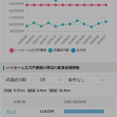
ハイホーム立川弐番館の周辺の家賃相場情報
9.37
6.4
16.4
平均値
最安値
最高値
万円
万円
万円
近隣の駅
近隣の家賃相場
西立川
12.83万円