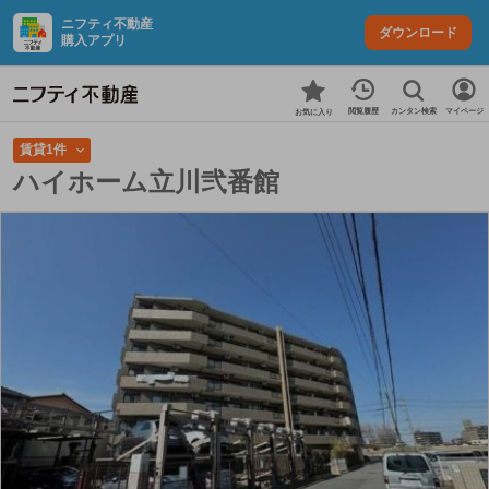
ニフティ不動産
ダウンロード
購入アプリ
カンタン検索
閲覧履歴
マイページ
お気に入り
賃貸1件
ハイホーム立川弐番館