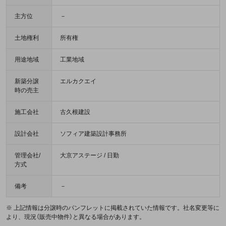
主方位
－
土地権利
所有権
用途地域
工業地域
新築分譲
エルカクエイ
時の売主
施工会社
古久根建設
設計会社
ソフィア建築設計事務所
管理会社/
大京アステージ / 日勤
方式
備考
－
※ 上記情報は分譲時のパンフレットに掲載されていた情報です。社名変更等に
より、現況（販売中物件）と異なる場合があります。