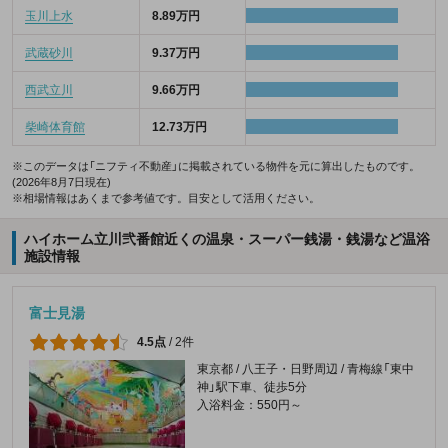
玉川上水
8.89万円
武蔵砂川
9.37万円
西武立川
9.66万円
柴崎体育館
12.73万円
※このデータは「ニフティ不動産」に掲載されている物件を元に算出したものです。
(2026年8月7日現在)
※相場情報はあくまで参考値です。目安として活用ください。
ハイホーム立川弐番館近くの温泉・スーパー銭湯・銭湯など温浴
施設情報
富士見湯
4.5点
/
2件
東京都 / 八王子・日野周辺 / 青梅線「東中
神」駅下車、徒歩5分
入浴料金：550円～