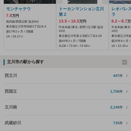
モンチャテウ
トーカンマンション立川
レオパレ
第２
ラ
7.8
万円
13.5～16.5
8.2～8.7
万円
万
南武線/西国立駅 徒歩8分
東京都立川市羽衣町3丁目26-3
中央本線（東京--長野）/立川駅 徒歩
中央本線（東京-
20分
18分
築17年2ヶ月 / 2階建
東京都立川市富士見町1丁目4-29
東京都立川市錦
1K / 29.27㎡
築45年2ヶ月 / 7階建
築20年4ヶ月 /
3LDK / 73.60～73.69㎡
1K / 22.35㎡
立川市の駅から探す
西立川
447
件
西国立
1,758
件
立川南
2,149
件
武蔵砂川
735
件