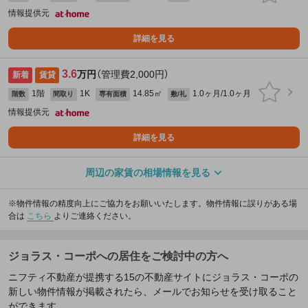
情報提供元
詳細を見る
3.6
万円
（管理費2,000円）
新着
賃貸
1階
1K
14.85㎡
1.0ヶ月/1.0ヶ月
階数
間取り
専有面積
敷/礼
情報提供元
詳細を見る
周辺の家賃の相場情報を見る
※物件情報の精度向上にご協力をお願いいたします。物件情報に誤りがある場
合は
こちら
よりご連絡ください。
ジョラス・コーポへの居住をご検討中の方へ
ニフティ不動産が提携する15の不動産サイトにジョラス・コーポの
新しい物件情報が掲載されたら、メールでお知らせを受け取ること
ができます。