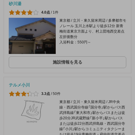
砂川湯
4.0点
/
1件
東京都 / 立川・東久留米周辺 / 多摩都市モ
ノレール 玉川上水駅より徒歩12分 新青
梅街道東京方面より、村上団地西交差点
左折後数分
入浴料金：550円～
施設情報を見る
テルメ小川
3.3点
/
50件
東京都 / 立川・東久留米周辺 / JR中央
線・西武国分寺線「国分寺」駅からバス西
武拝島線「東大和市」駅からバスまたは徒
歩20分JR武蔵野線「新小平」駅からバス
または徒歩22分西武拝島線・西武国分寺
線「小川」駅からコミュニティタクシーま
たは徒歩19分青梅街道・府中街道交差点