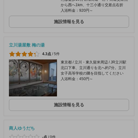
から西へ1km、十三小通り交差点右折
入浴料金：920円～
施設情報を見る
立川湯屋敷 梅の湯
4.3点
/
5件
東京都 / 立川・東久留米周辺 / JR立川駅
北口下車、立川通りを北へ約7分。立川
女子高等学校の隣を目指してください
入浴料金：450円～
施設情報を見る
商人ゆうだち
-点
/
0件