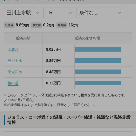
8.89
6.2
16
平均値
最安値
最高値
万円
万円
万円
近隣の駅
近隣の家賃相場
上北台
8.02万円
玉川上水
8.89万円
東大和市
8.48万円
桜街道
8.33万円
※このデータは「ニフティ不動産」に掲載されている物件を元に算出したものです。
(2026年8月7日現在)
※相場情報はあくまで参考値です。目安として活用ください。
ジョラス・コーポ近くの温泉・スーパー銭湯・銭湯など温浴施設
情報