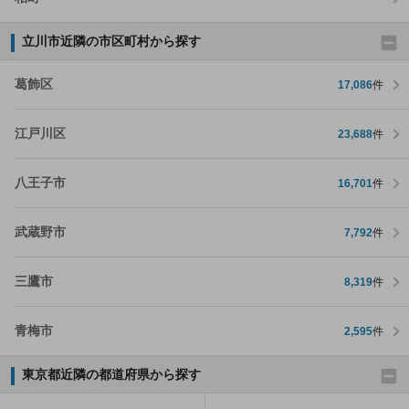
立川市近隣の市区町村から探す
葛飾区
17,086
件
江戸川区
23,688
件
八王子市
16,701
件
武蔵野市
7,792
件
三鷹市
8,319
件
青梅市
2,595
件
東京都近隣の都道府県から探す