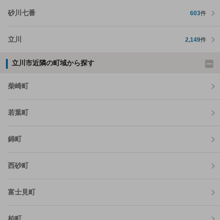
砂川七番
603
件
立川
2,149
件
立川市近隣の町域から探す
柴崎町
若葉町
錦町
西砂町
富士見町
柏町