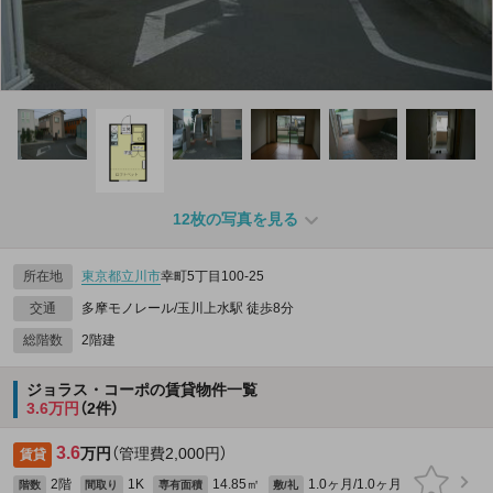
12枚の写真を見る
所在地
東京都
立川市
幸町5丁目100-25
交通
多摩モノレール/玉川上水駅 徒歩8分
総階数
2階建
ジョラス・コーポの賃貸物件一覧
3.6万円
（2件）
3.6
万円
（管理費2,000円）
賃貸
2階
1K
14.85㎡
1.0ヶ月/1.0ヶ月
階数
間取り
専有面積
敷/礼