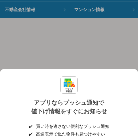
不動産会社情報
マンション情報
アプリならプッシュ通知で
値下げ情報をすぐにお知らせ
対応機種
個人情報保護ポリシー
利用規約
運営会社
✔️
買い時を逃さない便利なプッシュ通知
ヘルプ・お問い合わせ
採用情報
✔️
高速表示で似た物件も見つけやすい