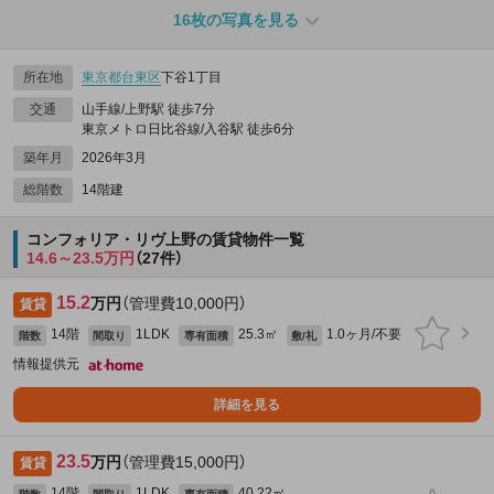
16枚の写真を見る
所在地
東京都
台東区
下谷1丁目
交通
山手線/上野駅 徒歩7分
東京メトロ日比谷線/入谷駅 徒歩6分
築年月
2026年3月
総階数
14階建
コンフォリア・リヴ上野の賃貸物件一覧
14.6～23.5万円
（27件）
15.2
万円
（管理費10,000円）
賃貸
14階
1LDK
25.3㎡
1.0ヶ月/不要
階数
間取り
専有面積
敷/礼
情報提供元
詳細を見る
23.5
万円
（管理費15,000円）
賃貸
14階
1LDK
40.22㎡