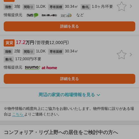
3階
1LDK
30.34㎡
1.0ヶ月/不要
階数
間取り
専有面積
敷/礼
情報提供元
など
詳細を見る
17.2
万円
（管理費12,000円）
賃貸
2階
1LDK
30.34㎡
階数
間取り
専有面積
172,000円/不要
敷/礼
情報提供元
詳細を見る
周辺の家賃の相場情報を見る
※物件情報の精度向上にご協力をお願いいたします。物件情報に誤りがある場
合は
こちら
よりご連絡ください。
コンフォリア・リヴ上野への居住をご検討中の方へ