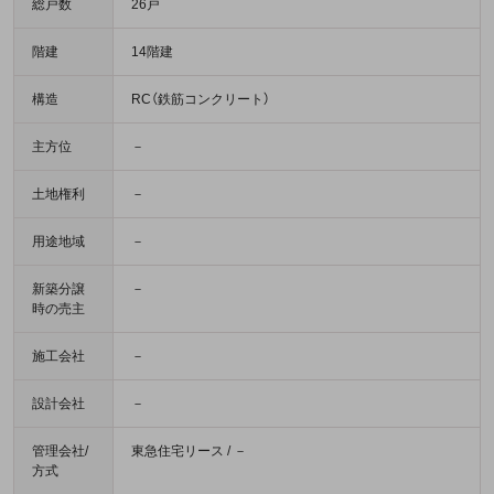
総戸数
26戸
階建
14階建
構造
RC（鉄筋コンクリート）
主方位
－
土地権利
－
用途地域
－
新築分譲
－
時の売主
施工会社
－
設計会社
－
管理会社/
東急住宅リース / －
方式