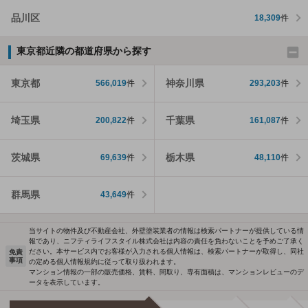
品川区
18,309
件
東京都近隣の都道府県から探す
東京都
神奈川県
566,019
件
293,203
件
埼玉県
千葉県
200,822
件
161,087
件
茨城県
栃木県
69,639
件
48,110
件
群馬県
43,649
件
当サイトの物件及び不動産会社、外壁塗装業者の情報は検索パートナーが提供している情
報であり、ニフティライフスタイル株式会社は内容の責任を負わないことを予めご了承く
ださい。本サービス内でお客様が入力される個人情報は、検索パートナーが取得し、同社
免責
事項
の定める個人情報規約に従って取り扱われます。
マンション情報の一部の販売価格、賃料、間取り、専有面積は、マンションレビューのデ
ータを表示しています。