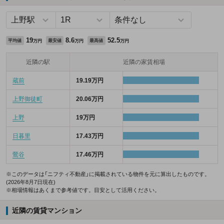
19
8.6
52.5
平均値
最安値
最高値
万円
万円
万円
近隣の駅
近隣の家賃相場
蔵前
19.19万円
上野御徒町
20.06万円
上野
19万円
日暮里
17.43万円
鶯谷
17.46万円
※このデータは「ニフティ不動産」に掲載されている物件を元に算出したものです。
(2026年8月7日現在)
※相場情報はあくまで参考値です。目安として活用ください。
近隣の賃貸マンション