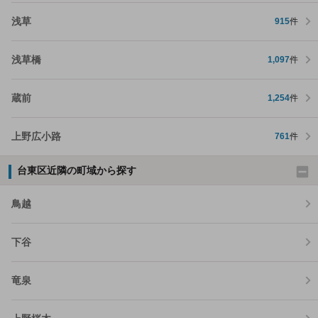
浅草
915
件
浅草橋
1,097
件
蔵前
1,254
件
上野広小路
761
件
台東区近隣の町域から探す
鳥越
下谷
竜泉