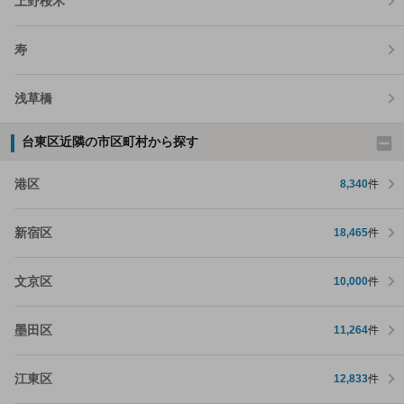
上野桜木
寿
浅草橋
台東区近隣の市区町村から探す
港区
8,340
件
新宿区
18,465
件
文京区
10,000
件
墨田区
11,264
件
江東区
12,833
件