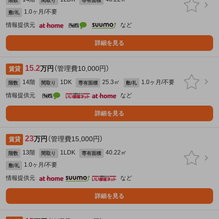
階数
間取り
専有面積
1.0ヶ月/不要
敷/礼
情報提供元
など
詳細を見る
15.2
万円
（管理費10,000円）
賃貸
14階
1DK
25.3㎡
1.0ヶ月/不要
階数
間取り
専有面積
敷/礼
情報提供元
など
詳細を見る
23
万円
（管理費15,000円）
賃貸
13階
1LDK
40.22㎡
階数
間取り
専有面積
1.0ヶ月/不要
敷/礼
情報提供元
など
詳細を見る