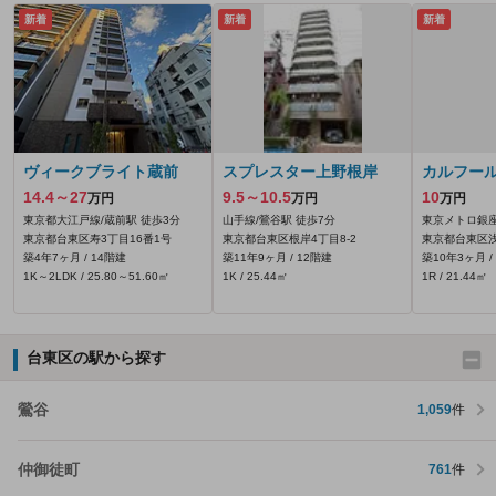
新着
新着
新着
ヴィークブライト蔵前
スプレスター上野根岸
カルフー
14.4～27
9.5～10.5
10
万円
万円
万円
東京都大江戸線/蔵前駅 徒歩3分
山手線/鶯谷駅 徒歩7分
東京メトロ銀座
東京都台東区寿3丁目16番1号
東京都台東区根岸4丁目8-2
東京都台東区浅
築4年7ヶ月 / 14階建
築11年9ヶ月 / 12階建
築10年3ヶ月 /
1K～2LDK / 25.80～51.60㎡
1K / 25.44㎡
1R / 21.44㎡
台東区の駅から探す
鶯谷
1,059
件
仲御徒町
761
件