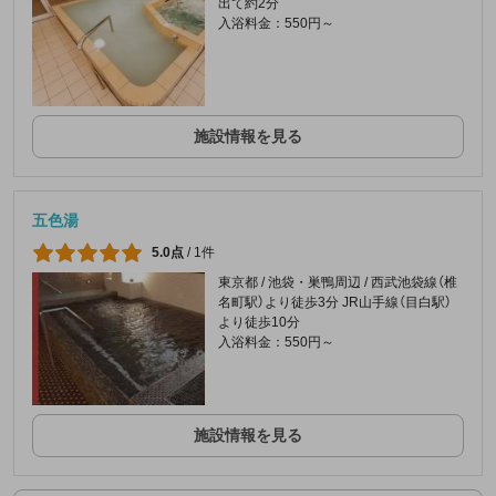
出て約2分
入浴料金：550円～
施設情報を見る
五色湯
5.0点
/
1件
東京都 / 池袋・巣鴨周辺 / 西武池袋線（椎
名町駅）より徒歩3分 JR山手線（目白駅）
より徒歩10分
入浴料金：550円～
施設情報を見る