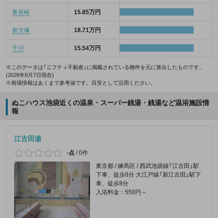
東長崎
15.85万円
新大塚
18.71万円
千川
15.54万円
※このデータは「ニフティ不動産」に掲載されている物件を元に算出したものです。
(2026年8月7日現在)
※相場情報はあくまで参考値です。目安として活用ください。
ぬこハウス池袋近くの温泉・スーパー銭湯・銭湯など温浴施設情
報
江古田湯
-点
/
0件
東京都 / 練馬区 / 西武池袋線「江古田」駅
下車、徒歩8分 大江戸線「新江古田」駅下
車、徒歩8分
入浴料金：550円～