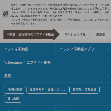
当サイトの物件及び不動産会社、外壁塗装業者の情報は検索パートナーが提供している情
報であり、ニフティライフスタイル株式会社は内容の責任を負わないことを予めご了承く
ださい。本サービス内でお客様が入力される個人情報は、検索パートナーが取得し、同社
免責
事項
の定める個人情報規約に従って取り扱われます。
マンション情報の一部の販売価格、賃料、間取り、専有面積は、マンションレビューのデ
ータを表示しています。
不動産・住宅情報のニフティ不動産
マンション情報
東京都
ニフティ不動産
ニフティ不動産アプリ
＼Because／ ニフティ不動産
賃貸
月極駐車場
賃貸事務所・賃貸オフィス
貸店舗・店舗賃貸
貸し倉庫