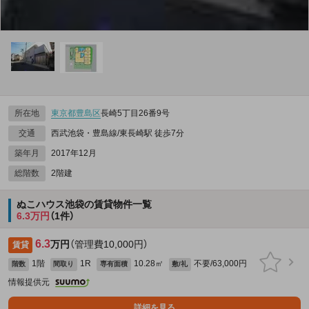
所在地
東京都
豊島区
長崎5丁目26番9号
交通
西武池袋・豊島線/東長崎駅 徒歩7分
築年月
2017年12月
総階数
2階建
ぬこハウス池袋の賃貸物件一覧
6.3万円
（1件）
6.3
万円
（管理費10,000円）
賃貸
1階
1R
10.28㎡
不要/63,000円
階数
間取り
専有面積
敷/礼
情報提供元
詳細を見る