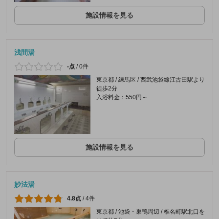
施設情報を見る
浅間湯
-点
/
0件
東京都 / 練馬区 / 西武池袋線江古田駅より
徒歩2分
入浴料金：550円～
施設情報を見る
妙法湯
4.8点
/
4件
東京都 / 池袋・巣鴨周辺 / 椎名町駅北口を