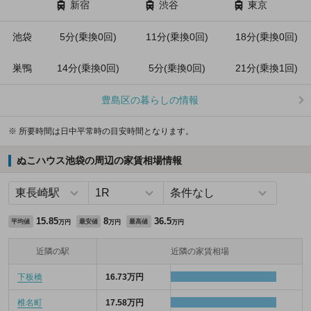
新宿
渋谷
東京
池袋
5分(乗換0回)
11分(乗換0回)
18分(乗換0回)
巣鴨
14分(乗換0回)
5分(乗換0回)
21分(乗換1回)
豊島区の暮らしの情報
※ 所要時間は日中平常時の目安時間となります。
ぬこハウス池袋の周辺の家賃相場情報
15.85
8
36.5
平均値
最安値
最高値
万円
万円
万円
近隣の駅
近隣の家賃相場
下板橋
16.73万円
椎名町
17.58万円