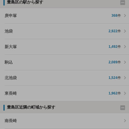
豊島区の駅から探す
庚申塚
368
件
池袋
2,922
件
新大塚
1,492
件
駒込
2,089
件
北池袋
1,524
件
東長崎
1,962
件
豊島区近隣の町域から探す
南長崎