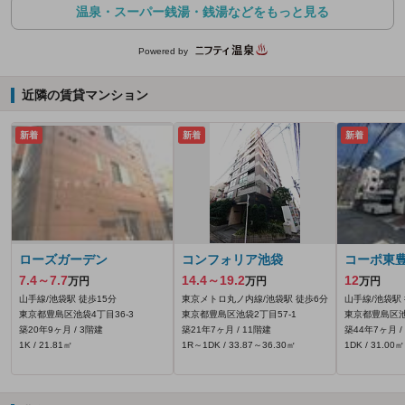
温泉・スーパー銭湯・銭湯などをもっと見る
Powered by
近隣の賃貸マンション
新着
新着
新着
ローズガーデン
コンフォリア池袋
コーポ東
7.4～7.7
14.4～19.2
12
万円
万円
万円
山手線/池袋駅 徒歩15分
東京メトロ丸ノ内線/池袋駅 徒歩6分
山手線/池袋駅
東京都豊島区池袋4丁目36-3
東京都豊島区池袋2丁目57-1
東京都豊島区池
築20年9ヶ月 / 3階建
築21年7ヶ月 / 11階建
築44年7ヶ月 /
1K / 21.81㎡
1R～1DK / 33.87～36.30㎡
1DK / 31.00㎡