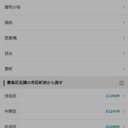
雑司が谷
高松
西巣鴨
目白
要町
豊島区近隣の市区町村から探す
渋谷区
13,394
件
中野区
23,247
件
杉並区
33,090
件