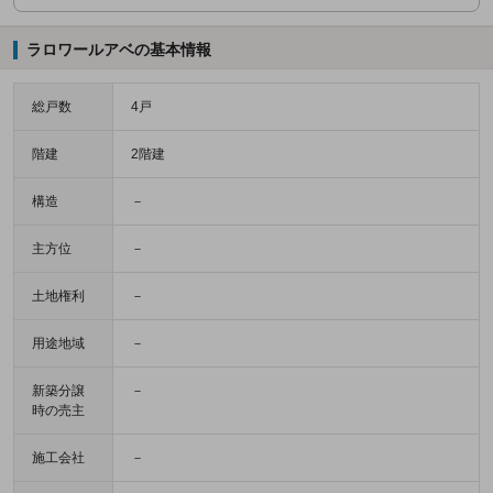
ラロワールアベの基本情報
総戸数
4戸
階建
2階建
構造
－
主方位
－
土地権利
－
用途地域
－
新築分譲
－
時の売主
施工会社
－