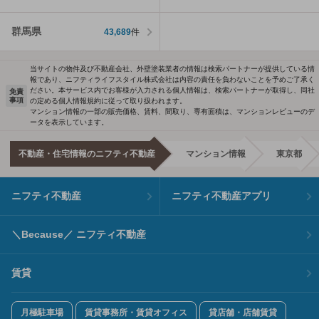
群馬県
43,689
件
当サイトの物件及び不動産会社、外壁塗装業者の情報は検索パートナーが提供している情
報であり、ニフティライフスタイル株式会社は内容の責任を負わないことを予めご了承く
ださい。本サービス内でお客様が入力される個人情報は、検索パートナーが取得し、同社
免責
事項
の定める個人情報規約に従って取り扱われます。
マンション情報の一部の販売価格、賃料、間取り、専有面積は、マンションレビューのデ
ータを表示しています。
不動産・住宅情報のニフティ不動産
マンション情報
東京都
ニフティ不動産
ニフティ不動産アプリ
＼Because／ ニフティ不動産
賃貸
月極駐車場
賃貸事務所・賃貸オフィス
貸店舗・店舗賃貸