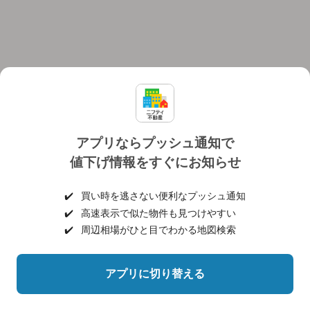
アプリならプッシュ通知で
値下げ情報をすぐにお知らせ
対応機種
個人情報保護ポリシー
利用規約
運営会社
✔️
買い時を逃さない便利なプッシュ通知
ヘルプ・お問い合わせ
採用情報
✔️
高速表示で似た物件も見つけやすい
✔️
周辺相場がひと目でわかる地図検索
アプリに切り替える
©NIFTY Lifestyle Co., Ltd.