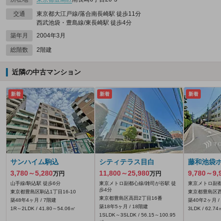
交通
東京都大江戸線/落合南長崎駅 徒歩11分
西武池袋・豊島線/東長崎駅 徒歩4分
築年月
2004年3月
総階数
2階建
近隣の中古マンション
新着
新着
新着
サンハイム駒込
シティテラス目白
藤和池袋
3,780～5,280
11,800～25,980
9,780～9,
万円
万円
山手線/駒込駅 徒歩6分
東京メトロ副都心線/雑司が谷駅 徒
東京メトロ副都
歩4分
東京都豊島区駒込1丁目16-10
東京都豊島区西
東京都豊島区高田2丁目16番
築48年4ヶ月 / 7階建
築40年2ヶ月 /
築18年5ヶ月 / 18階建
1R～2LDK / 41.80～54.06㎡
3LDK / 62.74
1SLDK～3SLDK / 56.15～100.95