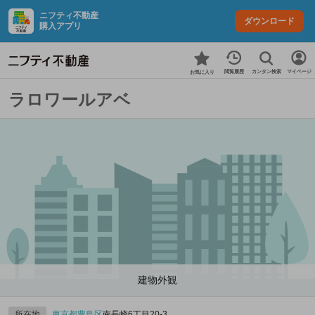
ニフティ不動産
ダウンロード
購入アプリ
カンタン検索
閲覧履歴
マイページ
お気に入り
ラロワールアベ
建物外観
所在地
東京都
豊島区
南長崎6丁目20-3