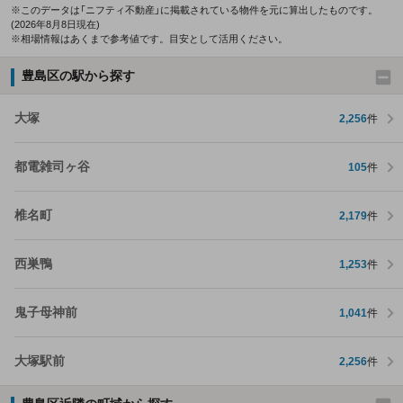
※このデータは「ニフティ不動産」に掲載されている物件を元に算出したものです。
(2026年8月8日現在)
※相場情報はあくまで参考値です。目安として活用ください。
豊島区の駅から探す
大塚
2,256
件
都電雑司ヶ谷
105
件
椎名町
2,179
件
西巣鴨
1,253
件
鬼子母神前
1,041
件
大塚駅前
2,256
件