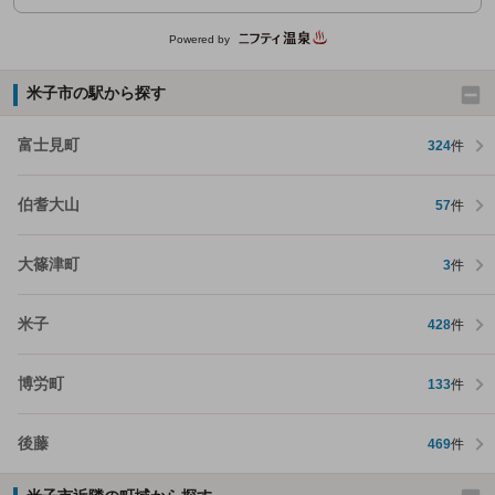
Powered by
米子市の駅から探す
富士見町
324
件
伯耆大山
57
件
大篠津町
3
件
米子
428
件
博労町
133
件
後藤
469
件