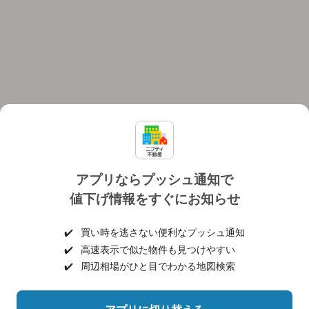
アプリならプッシュ通知で
値下げ情報をすぐにお知らせ
対応機種
個人情報保護ポリシー
利用規約
運営会社
✔️
買い時を逃さない便利なプッシュ通知
ヘルプ・お問い合わせ
採用情報
✔️
高速表示で似た物件も見つけやすい
✔️
周辺相場がひと目でわかる地図検索