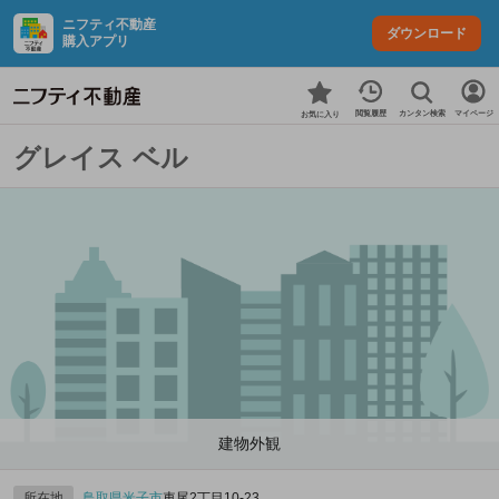
ニフティ不動産
ダウンロード
購入アプリ
カンタン検索
閲覧履歴
マイページ
お気に入り
グレイス ベル
建物外観
所在地
鳥取県
米子市
車尾2丁目10-23