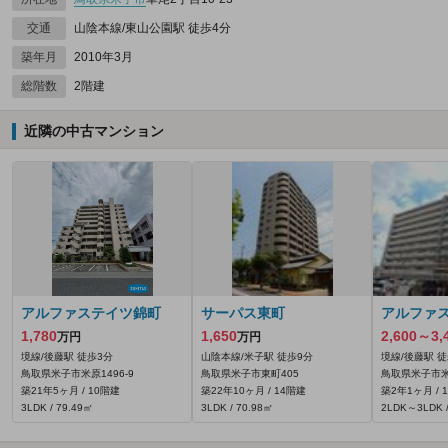
交通
山陰本線/東山公園駅 徒歩4分
築年月
2010年3月
総階数
2階建
近隣の中古マンション
アルファステイツ錦町
サーパス東町
アルファ
1,780
1,650
2,600～3,
万円
万円
境線/後藤駅 徒歩3分
山陰本線/米子駅 徒歩9分
境線/後藤駅 徒
鳥取県米子市米原1496‐9
鳥取県米子市東町405
鳥取県米子市米
築21年5ヶ月 / 10階建
築22年10ヶ月 / 14階建
築2年1ヶ月 / 
3LDK / 79.49㎡
3LDK / 70.98㎡
2LDK～3LDK /