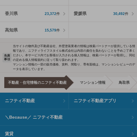
香川県
愛媛県
23,372
件
30,492
件
高知県
15,579
件
当サイトの物件及び不動産会社、外壁塗装業者の情報は検索パートナーが提供している情
報であり、ニフティライフスタイル株式会社は内容の責任を負わないことを予めご了承く
ださい。本サービス内でお客様が入力される個人情報は、検索パートナーが取得し、同社
免責
事項
の定める個人情報規約に従って取り扱われます。
マンション情報の一部の販売価格、賃料、間取り、専有面積は、マンションレビューのデ
ータを表示しています。
不動産・住宅情報のニフティ不動産
マンション情報
鳥取県
ニフティ不動産
ニフティ不動産アプリ
＼Because／ ニフティ不動産
賃貸