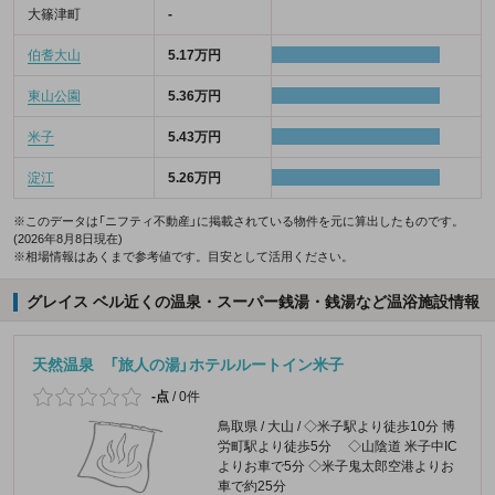
大篠津町
-
伯耆大山
5.17万円
東山公園
5.36万円
米子
5.43万円
淀江
5.26万円
※このデータは「ニフティ不動産」に掲載されている物件を元に算出したものです。
(2026年8月8日現在)
※相場情報はあくまで参考値です。目安として活用ください。
グレイス ベル近くの温泉・スーパー銭湯・銭湯など温浴施設情報
天然温泉 「旅人の湯」ホテルルートイン米子
-点
/
0件
鳥取県 / 大山 / ◇米子駅より徒歩10分 博
労町駅より徒歩5分 ◇山陰道 米子中IC
よりお車で5分 ◇米子鬼太郎空港よりお
車で約25分