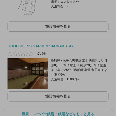
米子ＩＣより１８分
入浴料金：-
施設情報を見る
GOOD BLESS GARDEN SAUNA&STAY
-点
/
0件
鳥取県 / 米子 / JR境線 富士見町駅より 徒
歩8分 JR米子駅より 徒歩20分 米子空港
より車で 25分 山陰自動車道 米子南I.Cよ
り車で6分
入浴料金：1500円～
施設情報を見る
温泉・スーパー銭湯・銭湯などをもっと見る