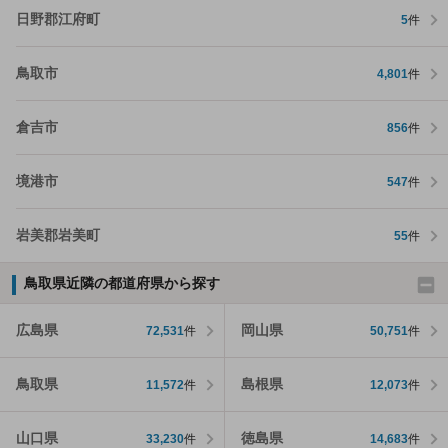
日野郡江府町
5
件
鳥取市
4,801
件
倉吉市
856
件
境港市
547
件
岩美郡岩美町
55
件
鳥取県近隣の都道府県から探す
広島県
岡山県
72,531
件
50,751
件
鳥取県
島根県
11,572
件
12,073
件
山口県
徳島県
33,230
件
14,683
件