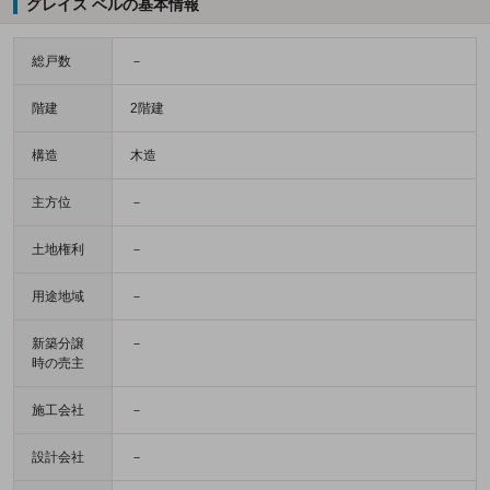
グレイス ベルの基本情報
総戸数
－
階建
2階建
構造
木造
主方位
－
土地権利
－
用途地域
－
新築分譲
－
時の売主
施工会社
－
設計会社
－