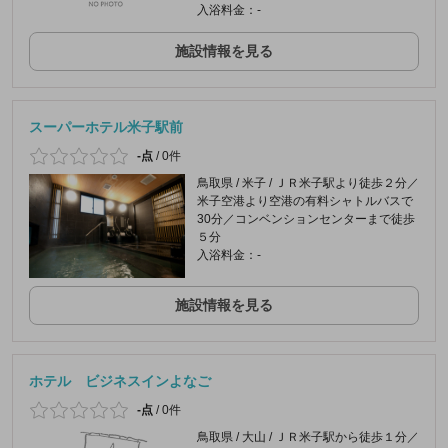
入浴料金：-
施設情報を見る
スーパーホテル米子駅前
-点
/
0件
鳥取県 / 米子 / ＪＲ米子駅より徒歩２分／
米子空港より空港の有料シャトルバスで
30分／コンベンションセンターまで徒歩
５分
入浴料金：-
施設情報を見る
ホテル ビジネスインよなご
-点
/
0件
鳥取県 / 大山 / ＪＲ米子駅から徒歩１分／