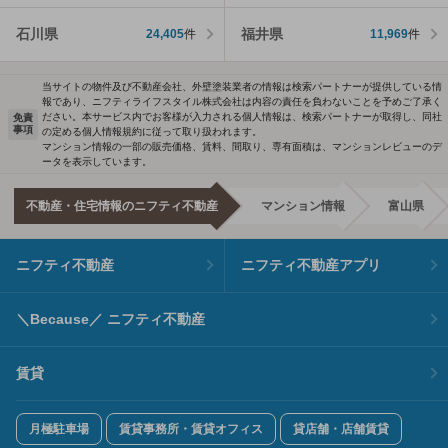
石川県
福井県
24,405
件
11,969
件
当サイトの物件及び不動産会社、外壁塗装業者の情報は検索パートナーが提供している情
報であり、ニフティライフスタイル株式会社は内容の責任を負わないことを予めご了承く
ださい。本サービス内でお客様が入力される個人情報は、検索パートナーが取得し、同社
免責
事項
の定める個人情報規約に従って取り扱われます。
マンション情報の一部の販売価格、賃料、間取り、専有面積は、マンションレビューのデ
ータを表示しています。
不動産・住宅情報のニフティ不動産
マンション情報
富山県
ニフティ不動産
ニフティ不動産アプリ
＼Because／ ニフティ不動産
賃貸
月極駐車場
賃貸事務所・賃貸オフィス
貸店舗・店舗賃貸