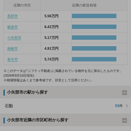
近隣の市区
近隣の家賃相場
黒部市
5.56万円
砺波市
6.43万円
小矢部市
5.17万円
南砺市
4.91万円
射水市
5.74万円
※このデータは「ニフティ不動産」に掲載されている物件を元に算出したものです。
(2026年8月10日現在)
※相場情報はあくまで参考値です。目安として活用ください。
小矢部市の駅から探す
石動
53
件
小矢部市近隣の市区町村から探す