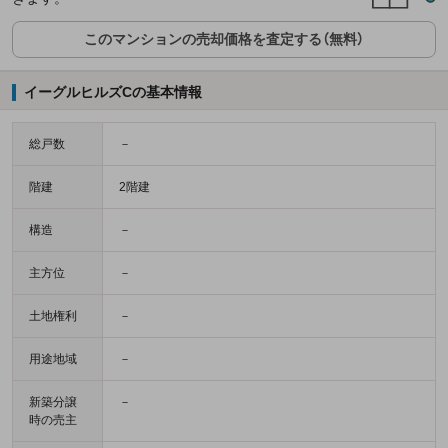
このマンションの売却価格を査定する（無料）
イーグルヒルズCの基本情報
総戸数
－
階建
2階建
構造
－
主方位
－
土地権利
－
用途地域
－
新築分譲
－
時の売主