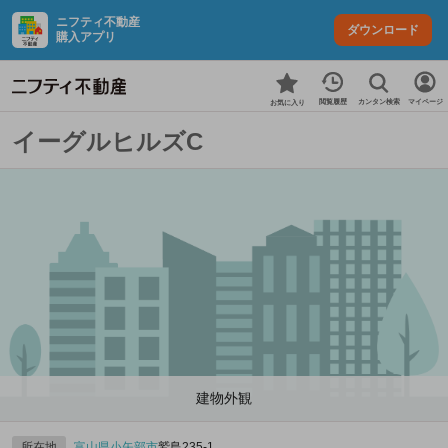
ニフティ不動産
ダウンロード
購入アプリ
カンタン検索
閲覧履歴
マイページ
お気に入り
イーグルヒルズC
建物外観
所在地
富山県
小矢部市
鷲島235‐1