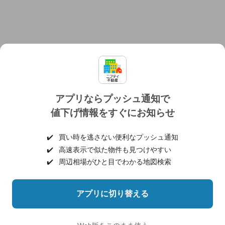
アプリならプッシュ通知で
値下げ情報をすぐにお知らせ
対応機種
個人情報保護ポリシー
利用規約
運営会社
✔️
買い時を逃さない便利なプッシュ通知
ヘルプ・お問い合わせ
採用情報
✔️
高速表示で似た物件も見つけやすい
✔️
周辺相場がひと目でわかる地図検索
アプリに切り替える
©NIFTY Lifestyle Co., Ltd.