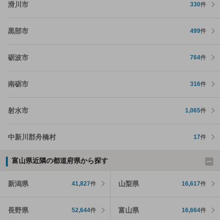
滑川市
330
件
黒部市
499
件
砺波市
764
件
南砺市
316
件
射水市
1,065
件
中新川郡舟橋村
17
件
富山県近隣の都道府県から探す
新潟県
山梨県
41,827
件
16,617
件
長野県
富山県
52,644
件
16,664
件