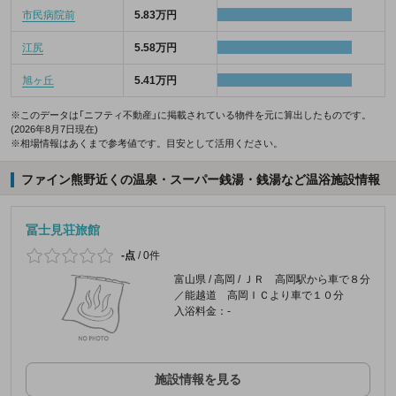
市民病院前
5.83万円
江尻
5.58万円
旭ヶ丘
5.41万円
※このデータは「ニフティ不動産」に掲載されている物件を元に算出したものです。
(2026年8月7日現在)
※相場情報はあくまで参考値です。目安として活用ください。
ファイン熊野近くの温泉・スーパー銭湯・銭湯など温浴施設情報
冨士見荘旅館
-点
/
0件
富山県 / 高岡 / ＪＲ 高岡駅から車で８分
／能越道 高岡ＩＣより車で１０分
入浴料金：-
施設情報を見る