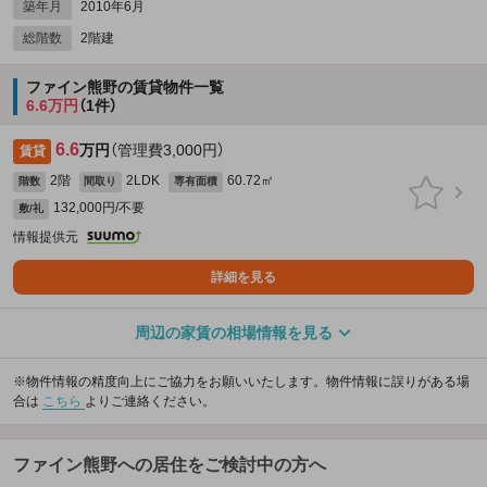
築年月
2010年6月
総階数
2階建
ファイン熊野の賃貸物件一覧
6.6万円
（1件）
6.6
万円
（管理費3,000円）
賃貸
2階
2LDK
60.72㎡
階数
間取り
専有面積
132,000円/不要
敷/礼
情報提供元
詳細を見る
周辺の家賃の相場情報を見る
※物件情報の精度向上にご協力をお願いいたします。物件情報に誤りがある場
合は
こちら
よりご連絡ください。
ファイン熊野への居住をご検討中の方へ