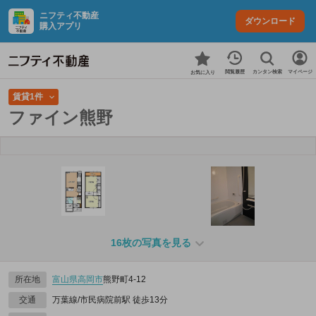
ニフティ不動産
ダウンロード
購入アプリ
カンタン検索
閲覧履歴
マイページ
お気に入り
賃貸1件
ファイン熊野
16枚の写真を見る
所在地
富山県
高岡市
熊野町4-12
交通
万葉線/市民病院前駅 徒歩13分