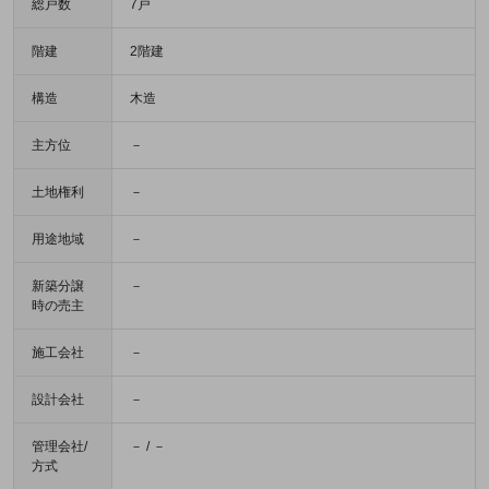
総戸数
7戸
階建
2階建
構造
木造
主方位
－
土地権利
－
用途地域
－
新築分譲
－
時の売主
施工会社
－
設計会社
－
管理会社/
－ / －
方式