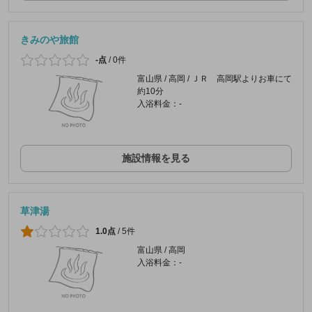
きみのや旅館
-点
/
0件
富山県 / 高岡 / ＪＲ 高岡駅よりお車にて
約10分
入浴料金：-
施設情報を見る
草津湯
1.0点
/
5件
富山県 / 高岡
入浴料金：-