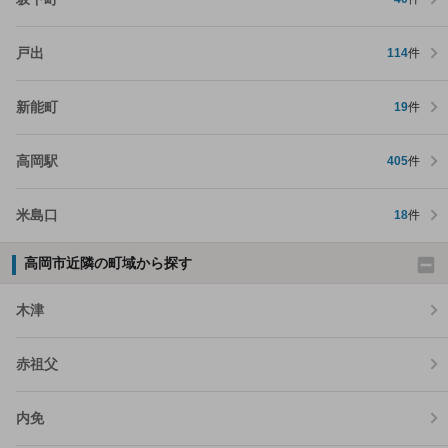
戸出
114
件
新能町
19
件
高岡駅
405
件
米島口
18
件
高岡市近隣の町域から探す
木津
赤祖父
内免