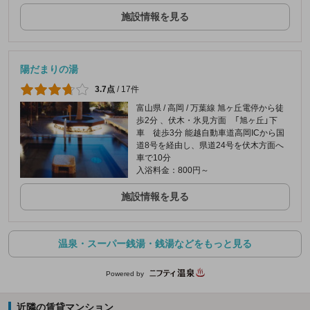
施設情報を見る
陽だまりの湯
3.7点
/
17件
富山県 / 高岡 / 万葉線 旭ヶ丘電停から徒
歩2分 、伏木・氷見方面 「旭ヶ丘」下
車 徒歩3分 能越自動車道高岡ICから国
道8号を経由し、県道24号を伏木方面へ
車で10分
入浴料金：800円～
施設情報を見る
温泉・スーパー銭湯・銭湯などをもっと見る
Powered by
近隣の賃貸マンション