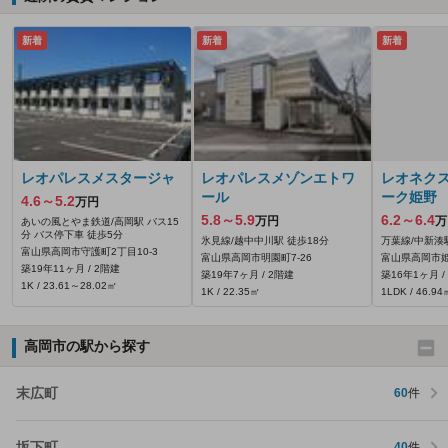
新着
新着
新着
レオパレスメスタージャ
レオパレスメゾンエトワ
レオネク
ール
ーク姫野
4.6～5.2
万円
5.8～5.9
6.2～6.4
万円
万
あいの風とやま鉄道/高岡駅 バス15
分 バス停下車 徒歩5分
氷見線/越中中川駅 徒歩18分
万葉線/中新湊
富山県高岡市守護町2丁目10-3
富山県高岡市明園町7-26
富山県高岡市姫野
築19年11ヶ月 / 2階建
築19年7ヶ月 / 2階建
築16年1ヶ月 /
1K / 23.61～28.02㎡
1K / 22.35㎡
1LDK / 46.94
高岡市の駅から探す
末広町
60
件
坂下町
40
件