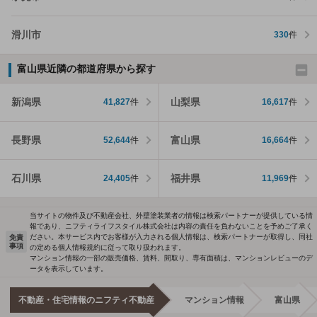
滑川市
330
件
富山県近隣の都道府県から探す
新潟県
山梨県
41,827
件
16,617
件
長野県
富山県
52,644
件
16,664
件
石川県
福井県
24,405
件
11,969
件
当サイトの物件及び不動産会社、外壁塗装業者の情報は検索パートナーが提供している情
報であり、ニフティライフスタイル株式会社は内容の責任を負わないことを予めご了承く
ださい。本サービス内でお客様が入力される個人情報は、検索パートナーが取得し、同社
免責
事項
の定める個人情報規約に従って取り扱われます。
マンション情報の一部の販売価格、賃料、間取り、専有面積は、マンションレビューのデ
ータを表示しています。
不動産・住宅情報のニフティ不動産
マンション情報
富山県