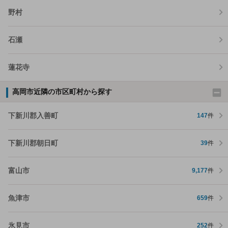
野村
石瀬
蓮花寺
高岡市近隣の市区町村から探す
下新川郡入善町
147
件
下新川郡朝日町
39
件
富山市
9,177
件
魚津市
659
件
氷見市
252
件