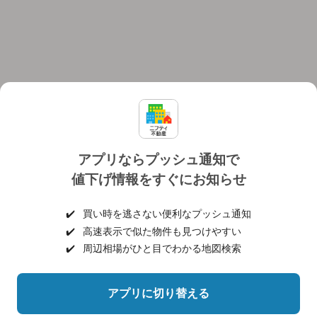
アプリならプッシュ通知で
値下げ情報をすぐにお知らせ
対応機種
個人情報保護ポリシー
利用規約
運営会社
✔️
買い時を逃さない便利なプッシュ通知
ヘルプ・お問い合わせ
採用情報
✔️
高速表示で似た物件も見つけやすい
✔️
周辺相場がひと目でわかる地図検索
アプリに切り替える
©NIFTY Lifestyle Co., Ltd.