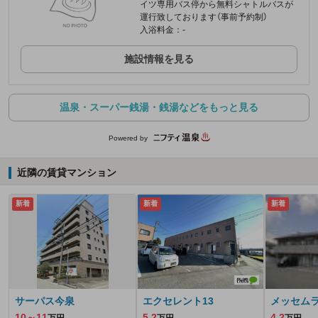
イツ専用バス停から無料シャトルバスが
運行致しております（事前予約制）
入浴料金：-
施設情報を見る
温泉・スーパー銭湯・銭湯などをもっと見る
Powered by
近隣の賃貸マンション
新着
新着
新着
サーパス今泉
エクセレント13
メッセム
10～11
5.2
4.2