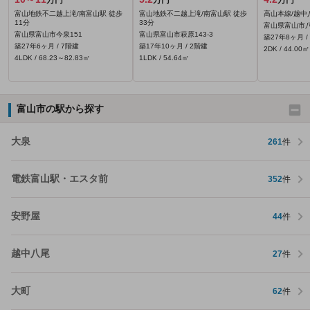
万円
万円
万円
富山地鉄不二越上滝/南富山駅 徒歩
富山地鉄不二越上滝/南富山駅 徒歩
高山本線/越中
11分
33分
富山県富山市八
富山県富山市今泉151
富山県富山市萩原143‐3
築27年8ヶ月 /
築27年6ヶ月 / 7階建
築17年10ヶ月 / 2階建
2DK / 44.00㎡
4LDK / 68.23～82.83㎡
1LDK / 54.64㎡
富山市の駅から探す
大泉
261
件
電鉄富山駅・エスタ前
352
件
安野屋
44
件
越中八尾
27
件
大町
62
件