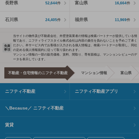
長野県
富山県
52,644
件
16,664
件
石川県
福井県
24,405
件
11,969
件
当サイトの物件及び不動産会社、外壁塗装業者の情報は検索パートナーが提供している情
報であり、ニフティライフスタイル株式会社は内容の責任を負わないことを予めご了承く
ださい。本サービス内でお客様が入力される個人情報は、検索パートナーが取得し、同社
免責
事項
の定める個人情報規約に従って取り扱われます。
マンション情報の一部の販売価格、賃料、間取り、専有面積は、マンションレビューのデ
ータを表示しています。
不動産・住宅情報のニフティ不動産
マンション情報
富山県
ニフティ不動産
ニフティ不動産アプリ
＼Because／ ニフティ不動産
賃貸