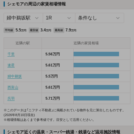
シェモアの周辺の家賃相場情報
5.5
3.4
7.9
平均値
最安値
最高値
万円
万円
万円
近隣の駅
近隣の家賃相場
千里
5.56万円
速星
5.61万円
婦中鵜坂
5.5万円
西富山
5.61万円
呉羽
5.71万円
※このデータは「ニフティ不動産」に掲載されている物件を元に算出したものです。
(2026年8月10日現在)
※相場情報はあくまで参考値です。目安として活用ください。
シェモア近くの温泉・スーパー銭湯・銭湯など温浴施設情報