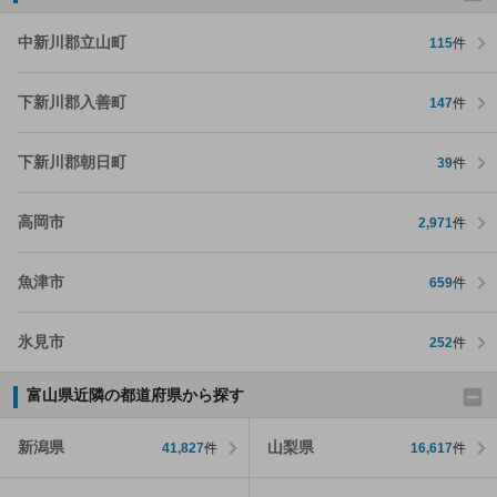
中新川郡立山町
115
件
下新川郡入善町
147
件
下新川郡朝日町
39
件
高岡市
2,971
件
魚津市
659
件
氷見市
252
件
富山県近隣の都道府県から探す
新潟県
山梨県
41,827
件
16,617
件