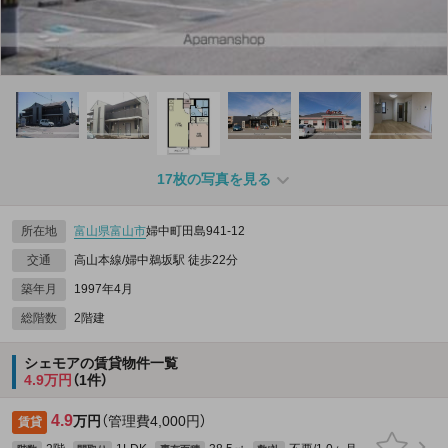
17枚の写真を見る
所在地
富山県
富山市
婦中町田島941‐12
交通
高山本線/婦中鵜坂駅 徒歩22分
築年月
1997年4月
総階数
2階建
シェモアの賃貸物件一覧
4.9万円
（1件）
4.9
万円
（管理費4,000円）
賃貸