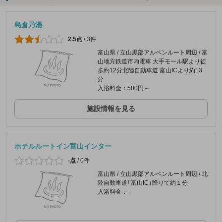
島倉乃湯
2.5点
/
3件
富山県 / 立山黒部アルペンルート周辺 / 富
山地方鉄道市内電車 大手モール駅より徒
歩約12分北陸自動車道 富山ICより約13
分
入浴料金：500円～
施設情報を見る
ホテルルートイン富山インター
-点
/
0件
富山県 / 立山黒部アルペンルート周辺 / 北
陸自動車道「富山IC」降りて約１分
入浴料金：-