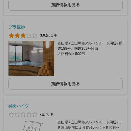
施設情報を見る
プラ座ゆ
3.0点
/
1件
富山県 / 立山黒部アルペンルート周辺 / 県
道188号、国道359号経由
入浴料金：500円～
施設情報を見る
呉羽ハイツ
-点
/
0件
富山県 / 立山黒部アルペンルート周辺 / Ｊ
Ｒ富山駅南口より徒歩5分にある呉羽ハ