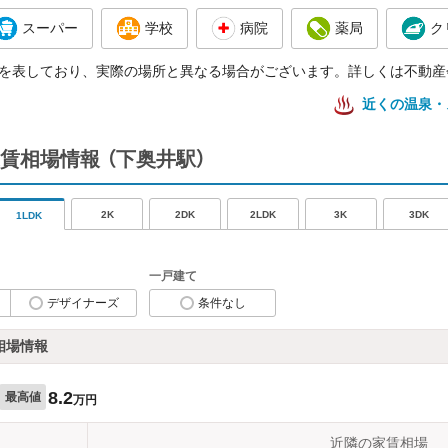
スーパー
学校
病院
薬局
ク
を表しており、実際の場所と異なる場合がございます。詳しくは不動産
近くの温泉・
賃相場情報
（下奥井駅）
2K
2DK
2LDK
3K
3DK
1LDK
一戸建て
デザイナーズ
条件なし
相場情報
8.2
最高値
万円
近隣の家賃相場