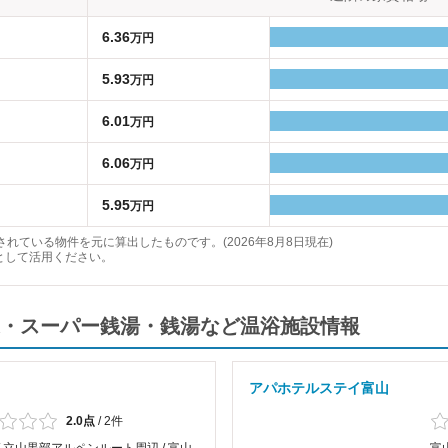
6.36
万円
5.93
万円
6.01
万円
6.06
万円
5.95
万円
れている物件を元に算出したものです。(2026年8月8日現在)
として活用ください。
・スーパー銭湯・銭湯など温浴施設情報
アパホテルステイ富山
2.0点
/
2件