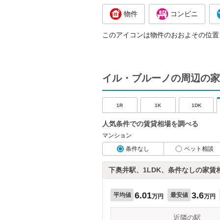
物件
コンビニ
このアイコンは物件のおおよその位置
イル・ブルーノの周辺の家
1R
1K
1DK
人気条件での賃貸相場を調べる
マンション
条件なし
ペット相談
下奥井駅、1LDK、条件なしの家賃
6.01
3.6
平均値
最安値
万円
万円
近隣の駅