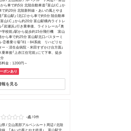
山県 / 立山黒部アルペンルート周辺 / 「富山
」から車で約5分 北陸自動車道「富山I.C.」か
車で約20分 北陸新幹線・あいの風とやま
道「富山駅」（北口）から車で約5分 陸自動車
「富山I.C.」から約20分 富山駅構内ライトレ
ル「岩瀬浜」行き乗車後、ライトレール「奥
中学校前」駅から徒歩約15分飛行機 :富山
港から車で約25分 富山駅北口バスターミ
ル ②番乗り場「81・84系統 リハビリセ
ター・済生会病院・米田すずかけ台方面」
ス乗車後「上赤江住宅前」にて下車、徒歩
3分
浴料金：1200円～
ーポンあり
情報を見る
-点
/
0件
山県 / 立山黒部アルペンルート周辺 / 北陸
幹線 「あいの風とやま鉄道」 富山駅北