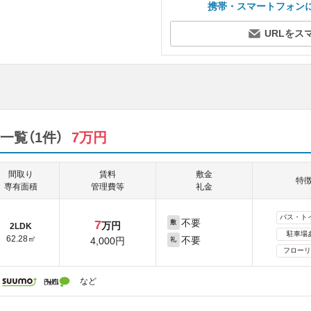
携帯・スマートフォン
URLをス
覧（1件）
7万円
間取り
賃料
敷金
特
専有面積
管理費等
礼金
バス・ト
不要
7
敷
万円
2LDK
駐車場
62.28㎡
不要
4,000円
礼
フローリ
など