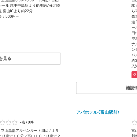
/ 立山黒部アルペンルート周辺 / 富山
富
レール 越中中島駅より徒歩約7分北陸
駅
 富山ICより約22分
ら
：500円～
鉄
道
ー
田
空
ナ
ン
バ
を見る
約
入
ク
施設
アパホテル〈富山駅前〉
-点
/
0件
/ 立山黒部アルペンルート周辺 / ＪＲ
富
より車で１０分／富山ＩＣより車で２
新