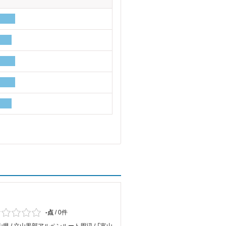
-点
/
0件