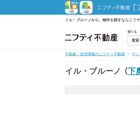
イル・ブルーノから、物件を探すならニフテ
借りる
賃貸
不動産・住宅情報のニフティ不動産
マン
イル・ブルーノ
（
下