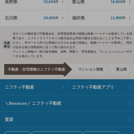
長野県
富山県
52,644
件
16,664
件
石川県
福井県
24,405
件
11,969
件
当サイトの物件及び不動産会社、外壁塗装業者の情報は検索パートナーが提供している情
報であり、ニフティライフスタイル株式会社は内容の責任を負わないことを予めご了承く
ださい。本サービス内でお客様が入力される個人情報は、検索パートナーが取得し、同社
免責
事項
の定める個人情報規約に従って取り扱われます。
マンション情報の一部の販売価格、賃料、間取り、専有面積は、マンションレビューのデ
ータを表示しています。
不動産・住宅情報のニフティ不動産
マンション情報
富山県
ニフティ不動産
ニフティ不動産アプリ
＼Because／ ニフティ不動産
賃貸