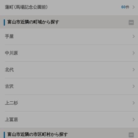
蓮町（馬場記念公園前）
60
件
富山市近隣の町域から探す
手屋
中川原
北代
古沢
上二杉
上冨居
富山市近隣の市区町村から探す