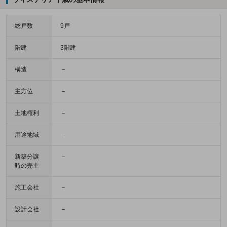
総戸数
9戸
階建
3階建
構造
－
主方位
－
土地権利
－
用途地域
－
新築分譲
－
時の売主
施工会社
－
設計会社
－