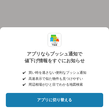
アプリならプッシュ通知で
値下げ情報をすぐにお知らせ
対応機種
個人情報保護ポリシー
利用規約
運営会社
✔️
買い時を逃さない便利なプッシュ通知
ヘルプ・お問い合わせ
採用情報
✔️
高速表示で似た物件も見つけやすい
✔️
周辺相場がひと目でわかる地図検索
アプリに切り替える
©NIFTY Lifestyle Co., Ltd.