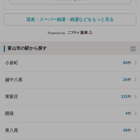
温泉・スーパー銭湯・銭湯などをもっと見る
Powered by
富山市の駅から探す
小泉町
80
件
越中八尾
26
件
東新庄
332
件
開発
4
件
東八尾
49
件