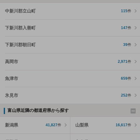
中新川郡立山町
115
件
下新川郡入善町
147
件
下新川郡朝日町
39
件
高岡市
2,971
件
魚津市
659
件
氷見市
252
件
富山県近隣の都道府県から探す
新潟県
山梨県
41,827
件
16,617
件