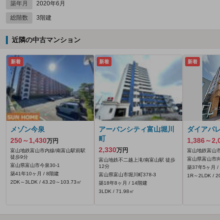
築年月
2020年6月
総階数
3階建
近隣の中古マンション
新着
新着
新着
メゾン今泉
アーバンシティ富山堀川
ダイアパ
町
250～1,430
1,386～2,
万円
2,330
万円
富山地鉄富山市内線/南富山駅前駅
富山地鉄富山市
徒歩9分
富山県富山市向
富山地鉄不二越上滝/南富山駅 徒歩
富山県富山市今泉30‐1
12分
築37年5ヶ月 /
築41年10ヶ月 / 8階建
富山県富山市堀川町378‐3
1R～2LDK / 2
2DK～3LDK / 43.20～103.73㎡
築18年8ヶ月 / 14階建
3LDK / 71.98㎡