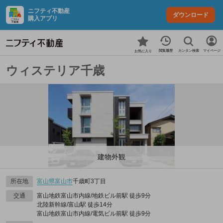
ニフティ不動産
ダウンロード
購入アプリ
カンタン検索
閲覧履歴
マイページ
お気に入り
ウィステリア千歳
建物外観
所在地
富山県
富山市
千歳町3丁目
交通
富山地鉄富山市内線/地鉄ビル前駅 徒歩9分
北陸新幹線/富山駅 徒歩14分
富山地鉄富山市内線/電気ビル前駅 徒歩9分