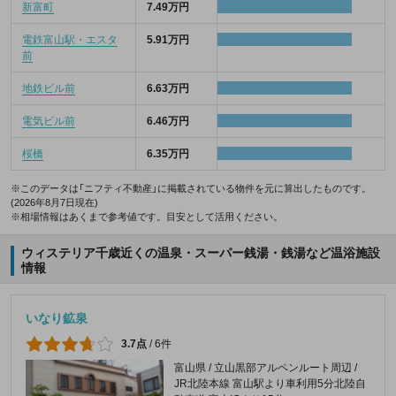
新富町
7.49万円
電鉄富山駅・エスタ
5.91万円
前
地鉄ビル前
6.63万円
電気ビル前
6.46万円
桜橋
6.35万円
※このデータは「ニフティ不動産」に掲載されている物件を元に算出したものです。
(2026年8月7日現在)
※相場情報はあくまで参考値です。目安として活用ください。
ウィステリア千歳近くの温泉・スーパー銭湯・銭湯など温浴施設
情報
いなり鉱泉
3.7点
/
6件
富山県 / 立山黒部アルペンルート周辺 /
JR北陸本線 富山駅より車利用5分北陸自