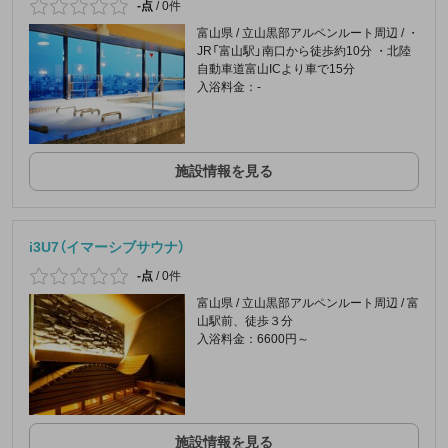
-点
/
0件
富山県 / 立山黒部アルペンルート周辺 / ・
JR「富山駅」南口から徒歩約10分 ・北陸
自動車道富山ICより車で15分
入浴料金：-
施設情報を見る
i3U7（イマーシブサウナ）
-点
/
0件
富山県 / 立山黒部アルペンルート周辺 / 富
山駅前、徒歩３分
入浴料金：6600円～
施設情報を見る