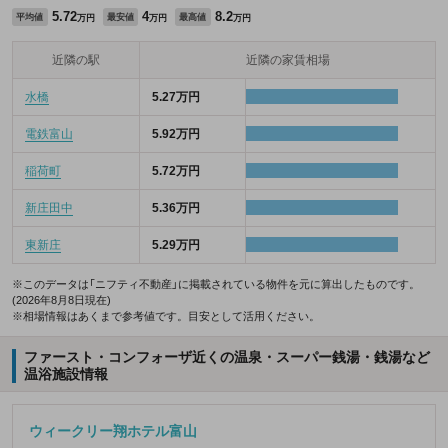
5.72
4
8.2
平均値
最安値
最高値
万円
万円
万円
近隣の駅
近隣の家賃相場
水橋
5.27万円
電鉄富山
5.92万円
稲荷町
5.72万円
新庄田中
5.36万円
東新庄
5.29万円
※このデータは「ニフティ不動産」に掲載されている物件を元に算出したものです。
(2026年8月8日現在)
※相場情報はあくまで参考値です。目安として活用ください。
ファースト・コンフォーザ近くの温泉・スーパー銭湯・銭湯など
温浴施設情報
ウィークリー翔ホテル富山