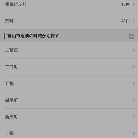
電気ビル前
13
件
荒町
40
件
富山市近隣の町域から探す
上冨居
二口町
五福
掛尾町
新庄町
上袋