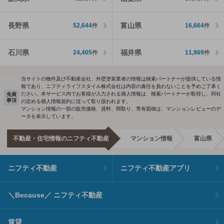
長野県
富山県
52,644
件
16,664
件
石川県
福井県
24,405
件
11,969
件
当サイトの物件及び不動産会社、外壁塗装業者の情報は検索パートナーが提供している情
報であり、ニフティライフスタイル株式会社は内容の責任を負わないことを予めご了承く
ださい。本サービス内でお客様が入力される個人情報は、検索パートナーが取得し、同社
免責
事項
の定める個人情報規約に従って取り扱われます。
マンション情報の一部の販売価格、賃料、間取り、専有面積は、マンションレビューのデ
ータを表示しています。
不動産・住宅情報のニフティ不動産
マンション情報
富山県
ニフティ不動産
ニフティ不動産アプリ
＼Because／ ニフティ不動産
賃貸