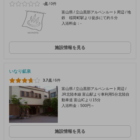
-点
/
0件
富山県 / 立山黒部アルペンルート周辺 / 地
鉄 稲荷町駅より徒歩にて約５分
入浴料金：-
施設情報を見る
いなり鉱泉
3.7点
/
6件
富山県 / 立山黒部アルペンルート周辺 /
JR北陸本線 富山駅より車利用5分北陸自
動車道 富山ICより15分
入浴料金：500円～
施設情報を見る