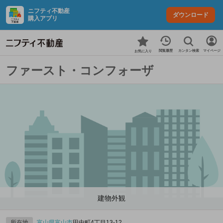
ニフティ不動産
ダウンロード
購入アプリ
カンタン検索
閲覧履歴
マイページ
お気に入り
ファースト・コンフォーザ
建物外観
所在地
富山県
富山市
田中町4丁目13-12