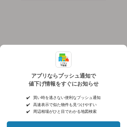
アプリならプッシュ通知で
値下げ情報をすぐにお知らせ
対応機種
個人情報保護ポリシー
利用規約
運営会社
✔️
買い時を逃さない便利なプッシュ通知
ヘルプ・お問い合わせ
採用情報
✔️
高速表示で似た物件も見つけやすい
✔️
周辺相場がひと目でわかる地図検索