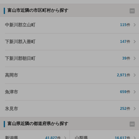
富山市近隣の市区町村から探す
中新川郡立山町
115
件
下新川郡入善町
147
件
下新川郡朝日町
39
件
高岡市
2,971
件
魚津市
659
件
氷見市
252
件
富山県近隣の都道府県から探す
新潟県
山梨県
41,827
件
16,617
件