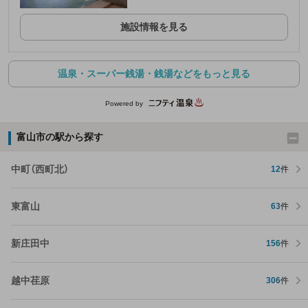
施設情報を見る
温泉・スーパー銭湯・銭湯などをもっと見る
Powered by
富山市の駅から探す
中町（西町北）
12
件
東富山
63
件
新庄田中
156
件
越中荏原
306
件