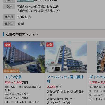
交通
富山地鉄本線/稲荷町駅 徒歩11分
富山地鉄本線/新庄田中駅 徒歩5分
築年月
2016年4月
総階数
3階建
近隣の中古マンション
新着
新着
メゾン今泉
アーバンシティ富山堀川
ダイアパ
町
250～1,430
1,386～2,
万円
2,330
万円
富山地鉄不二越上滝/南富山駅 徒歩
富山地鉄富山市
11分
富山県富山市向
富山地鉄不二越上滝/南富山駅 徒歩
富山県富山市今泉30‐1
12分
築37年5ヶ月 /
築41年10ヶ月 / 8階建
富山県富山市堀川町378‐3
1R～2LDK / 2
2DK～3LDK / 43.20～103.73㎡
築18年8ヶ月 / 14階建