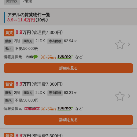
総階数
2階建
アデルの賃貸物件一覧
8.9～11.4万円
（10件）
8.9
万円
（管理費7,300円）
賃貸
2階
2LDK
62.94㎡
階数
間取り
専有面積
不要/50,000円
敷/礼
情報提供元
など
詳細を見る
8.9
万円
（管理費7,300円）
賃貸
2階
2LDK
63.21㎡
階数
間取り
専有面積
不要/50,000円
敷/礼
情報提供元
など
詳細を見る
8.9
万円
（管理費7,300円）
賃貸