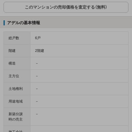
このマンションの売却価格を査定する（無料）
アデルの基本情報
総戸数
6戸
階建
2階建
構造
－
主方位
－
土地権利
－
用途地域
－
新築分譲
－
時の売主
施工会社
－