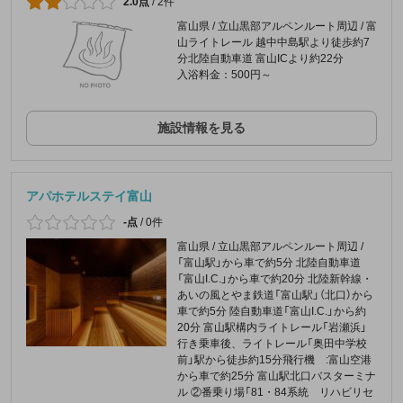
2.0点
/
2件
富山県 / 立山黒部アルペンルート周辺 / 富
山ライトレール 越中中島駅より徒歩約7
分北陸自動車道 富山ICより約22分
入浴料金：500円～
施設情報を見る
アパホテルステイ富山
-点
/
0件
富山県 / 立山黒部アルペンルート周辺 /
「富山駅」から車で約5分 北陸自動車道
「富山I.C.」から車で約20分 北陸新幹線・
あいの風とやま鉄道「富山駅」（北口）から
車で約5分 陸自動車道「富山I.C.」から約
20分 富山駅構内ライトレール「岩瀬浜」
行き乗車後、ライトレール「奥田中学校
前」駅から徒歩約15分飛行機 :富山空港
から車で約25分 富山駅北口バスターミナ
ル ②番乗り場「81・84系統 リハビリセ