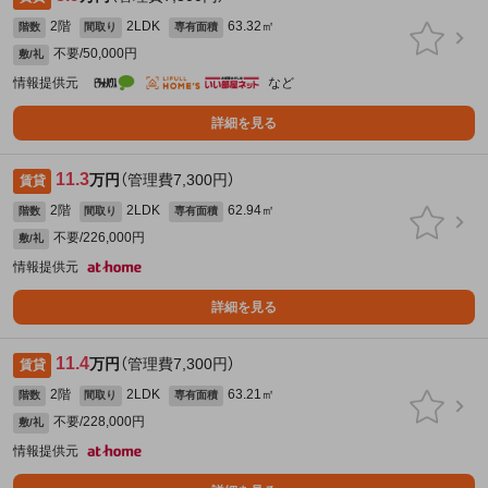
2階
2LDK
63.32㎡
階数
間取り
専有面積
不要/50,000円
敷/礼
情報提供元
など
詳細を見る
11.3
万円
（管理費7,300円）
賃貸
2階
2LDK
62.94㎡
階数
間取り
専有面積
不要/226,000円
敷/礼
情報提供元
詳細を見る
11.4
万円
（管理費7,300円）
賃貸
2階
2LDK
63.21㎡
階数
間取り
専有面積
不要/228,000円
敷/礼
情報提供元