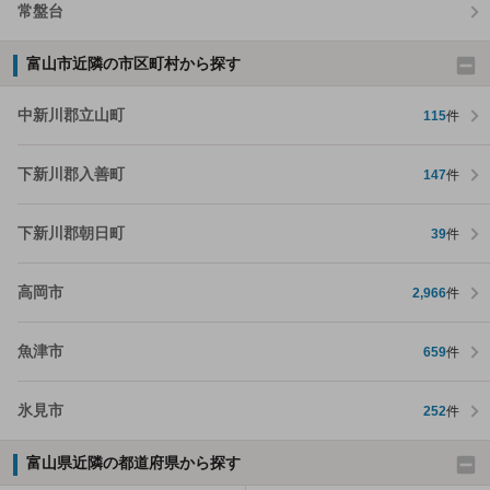
常盤台
富山市近隣の市区町村から探す
中新川郡立山町
115
件
下新川郡入善町
147
件
下新川郡朝日町
39
件
高岡市
2,966
件
魚津市
659
件
氷見市
252
件
富山県近隣の都道府県から探す