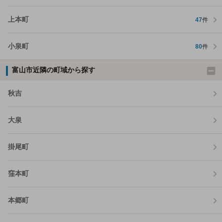
上本町
47
件
小泉町
80
件
富山市近隣の町域から探す
秋吉
大泉
掛尾町
窪本町
本郷町