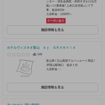
ンター・済生会病院・米田すずかけ台方
面」バス乗車後「上赤江住宅前」にて下
車、徒歩約3分
入浴料金：1200円～
クーポンあり
施設情報を見る
ホテルヴィスキオ富山 ｂｙ ＧＲＡＮＶＩＡ
-点
/
0件
富山県 / 立山黒部アルペンルート周辺 /
JR富山駅南口 徒歩１分
入浴料金：-
施設情報を見る
アパホテル〈富山駅前〉