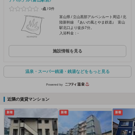
-点
/
0件
富山県 / 立山黒部アルペンルート周辺 / 北
陸新幹線 「あいの風とやま鉄道」 富山
駅北口より徒歩7分。
入浴料金：-
施設情報を見る
温泉・スーパー銭湯・銭湯などをもっと見る
Powered by
近隣の賃貸マンション
新着
新着
新着