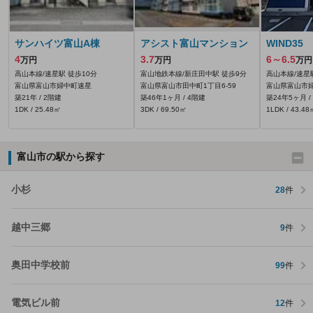
サンハイツ富山A棟
アシスト富山マンション
WIND35
4
3.7
6～6.5
万円
万円
万円
高山本線/速星駅 徒歩10分
富山地鉄本線/新庄田中駅 徒歩9分
高山本線/速星
富山県富山市婦中町速星
富山県富山市田中町1丁目6-59
富山県富山市婦
築21年 / 2階建
築46年1ヶ月 / 4階建
築24年5ヶ月 /
1DK / 25.48㎡
3DK / 69.50㎡
1LDK / 43.48
富山市の駅から探す
小杉
28
件
越中三郷
9
件
奥田中学校前
99
件
電気ビル前
12
件