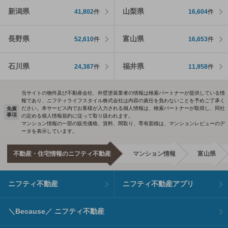
新潟県
山梨県
41,802
件
16,604
件
長野県
富山県
52,610
件
16,653
件
石川県
福井県
24,387
件
11,958
件
当サイトの物件及び不動産会社、外壁塗装業者の情報は検索パートナーが提供している情
報であり、ニフティライフスタイル株式会社は内容の責任を負わないことを予めご了承く
ださい。本サービス内でお客様が入力される個人情報は、検索パートナーが取得し、同社
免責
事項
の定める個人情報規約に従って取り扱われます。
マンション情報の一部の販売価格、賃料、間取り、専有面積は、マンションレビューのデ
ータを表示しています。
不動産・住宅情報のニフティ不動産
マンション情報
富山県
ニフティ不動産
ニフティ不動産アプリ
＼Because／ ニフティ不動産