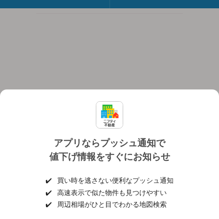
アプリならプッシュ通知で
値下げ情報をすぐにお知らせ
対応機種
個人情報保護ポリシー
利用規約
運営会社
✔️
買い時を逃さない便利なプッシュ通知
ヘルプ・お問い合わせ
採用情報
✔️
高速表示で似た物件も見つけやすい
✔️
周辺相場がひと目でわかる地図検索