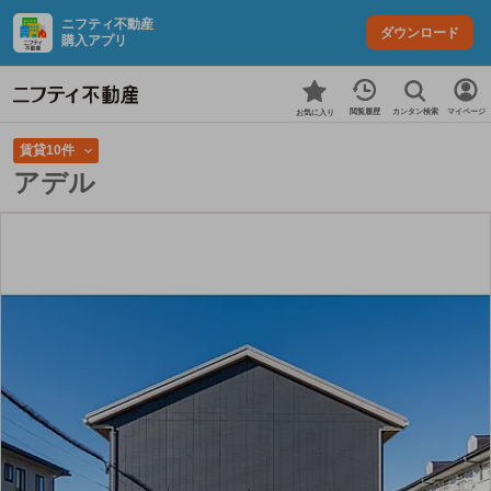
ニフティ不動産
ダウンロード
購入アプリ
カンタン検索
閲覧履歴
マイページ
お気に入り
賃貸10件
アデル