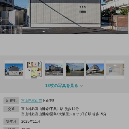
13枚の写真を見る
所在地
富山県
富山市
下新本町
交通
富山地鉄富山港線/下奥井駅 徒歩14分
富山地鉄富山港線/粟島（大阪屋ショップ前）駅 徒歩15分
築年月
2025年11月