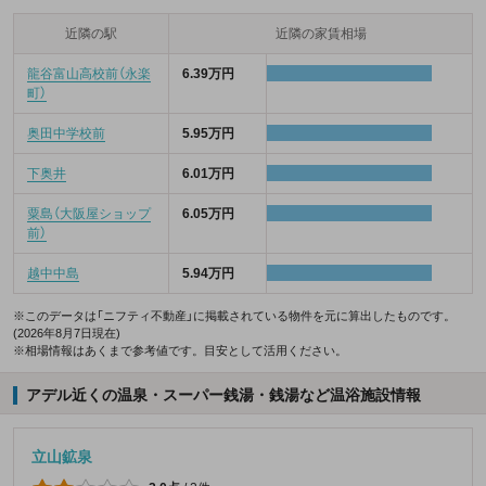
近隣の駅
近隣の家賃相場
龍谷富山高校前（永楽
6.39万円
町）
奥田中学校前
5.95万円
下奥井
6.01万円
粟島（大阪屋ショップ
6.05万円
前）
越中中島
5.94万円
※このデータは「ニフティ不動産」に掲載されている物件を元に算出したものです。
(2026年8月7日現在)
※相場情報はあくまで参考値です。目安として活用ください。
アデル近くの温泉・スーパー銭湯・銭湯など温浴施設情報
立山鉱泉