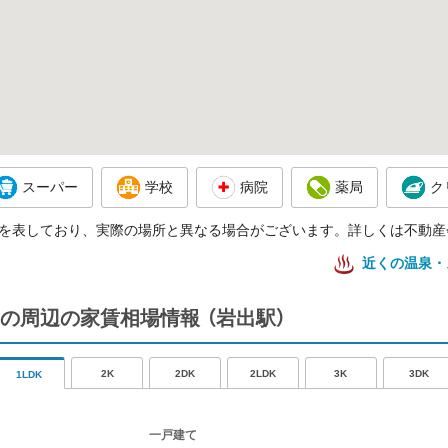
スーパー
学校
病院
薬局
ク
を表しており、実際の場所と異なる場合がございます。詳しくは不動産
近くの温泉・
の周辺の家賃相場情報
（岩出駅）
2K
2DK
2LDK
3K
3DK
1LDK
一戸建て