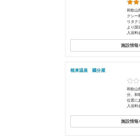
和歌山県
クシー
りタク
より国道
入浴料金
施設情報
根来温泉 國分屋
和歌山県
分。和
位置に
入浴料
施設情報