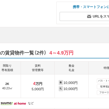
携帯・スマートフォン
URLをス
の賃貸物件一覧（2件）
4～4.9万円
間取り
賃料
敷金
特
専有面積
管理費等
礼金
バス・ト
10,000円
4
敷
万円
2K
駐車場
40.23㎡
10,000円
5,000円
礼
フローリ
など