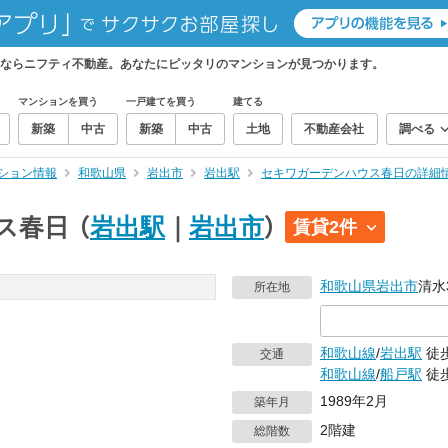
ならニフティ不動産。あなたにピッタリのマンションが見つかります。
マンションを買う
一戸建てを買う
建てる
新築
中古
新築
中古
土地
不動産会社
調べる
ション情報
和歌山県
岩出市
岩出駅
セキワガーデンハウス春日の詳細
ス春日
（
岩出駅
｜
岩出市
）
賃貸2件
和歌山県
岩出市
清水3
所在地
和歌山線
/
岩出駅
徒
交通
和歌山線
/
船戸駅
徒歩
1989年2月
築年月
2階建
総階数