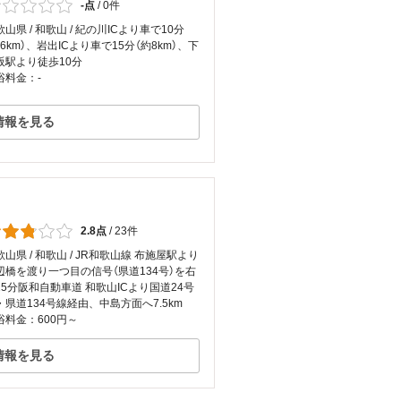
-点
/
0件
山県 / 和歌山 / 紀の川ICより車で10分
約6km）、岩出ICより車で15分（約8km）、下
阪駅より徒歩10分
浴料金：-
情報を見る
2.8点
/
23件
歌山県 / 和歌山 / JR和歌山線 布施屋駅より
辺橋を渡り一つ目の信号（県道134号）を右
15分阪和自動車道 和歌山ICより国道24号
・県道134号線経由、中島方面へ7.5km
浴料金：600円～
情報を見る