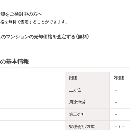
売却をご検討中の方へ
価格を無料で査定することができます。
このマンションの売却価格を査定する（無料）
の基本情報
階建
2階建
主方位
－
用途地域
－
施工会社
－
管理会社/方式
－ / －