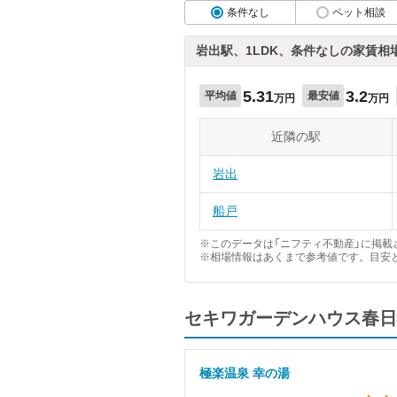
条件なし
ペット相談
岩出駅、1LDK、条件なしの家賃相
5.31
3.2
平均値
最安値
万円
万円
近隣の駅
岩出
船戸
※このデータは「ニフティ不動産」に掲載さ
※相場情報はあくまで参考値です。目安
セキワガーデンハウス春日
極楽温泉 幸の湯