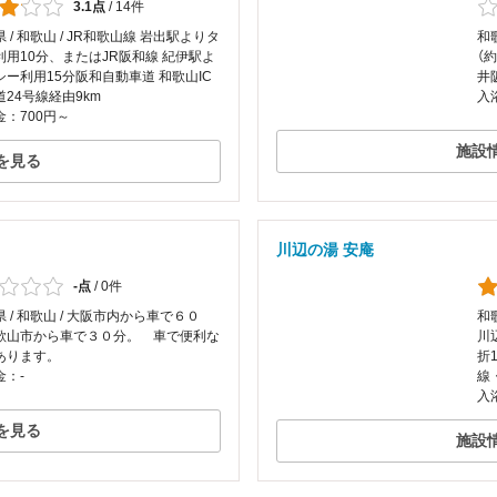
3.1点
/
14件
 / 和歌山 / JR和歌山線 岩出駅よりタ
和歌
利用10分、またはJR阪和線 紀伊駅よ
（
シー利用15分阪和自動車道 和歌山IC
井
24号線経由9km
入
：700円～
施設
を見る
川辺の湯 安庵
-点
/
0件
 / 和歌山 / 大阪市内から車で６０
和
歌山市から車で３０分。 車で便利な
川
あります。
折
金：-
線
入
を見る
施設