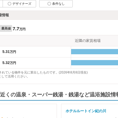
デザイナーズ
条件なし
場情報
7.7
最高値
万円
近隣の家賃相場
5.31
万円
5.32
万円
れている物件を元に算出したものです。(2026年8月8日現在)
として活用ください。
近くの温泉・スーパー銭湯・銭湯など温浴施設情
ホテルルートイン紀の川