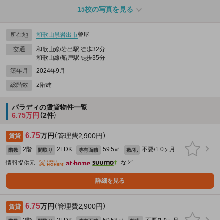
15枚の写真を見る
所在地
和歌山県
岩出市
曽屋
交通
和歌山線/岩出駅 徒歩32分
和歌山線/船戸駅 徒歩35分
築年月
2024年9月
総階数
2階建
パラディの賃貸物件一覧
6.75万円
（2件）
6.75
万円
（管理費2,900円）
賃貸
2階
2LDK
59.5㎡
不要/1.0ヶ月
階数
間取り
専有面積
敷/礼
情報提供元
など
詳細を見る
6.75
万円
（管理費2,900円）
賃貸