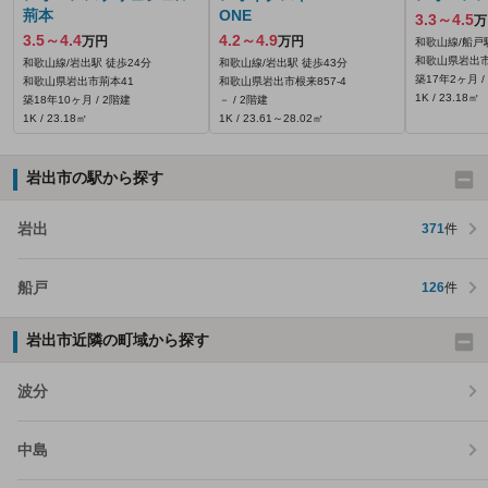
荊本
ONE
3.3～4.5
万
3.5～4.4
4.2～4.9
万円
万円
和歌山線/船戸
和歌山県岩出市
和歌山線/岩出駅 徒歩24分
和歌山線/岩出駅 徒歩43分
築17年2ヶ月 /
和歌山県岩出市荊本41
和歌山県岩出市根来857‐4
1K / 23.18㎡
築18年10ヶ月 / 2階建
－ / 2階建
1K / 23.18㎡
1K / 23.61～28.02㎡
岩出市の駅から探す
岩出
371
件
船戸
126
件
岩出市近隣の町域から探す
波分
中島