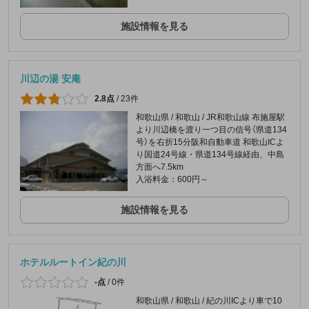
施設情報を見る
川辺の湯 安庵
2.8点
/
23件
和歌山県 / 和歌山 / JR和歌山線 布施屋駅
より川辺橋を渡り一つ目の信号（県道134
号）を右折15分阪和自動車道 和歌山ICよ
り国道24号線・県道134号線経由、中島
方面へ7.5km
入浴料金：600円～
施設情報を見る
ホテルルートイン紀の川
-点
/
0件
和歌山県 / 和歌山 / 紀の川ICより車で10