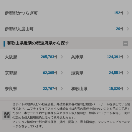
伊都郡かつらぎ町
152
件
伊都郡九度山町
20
件
和歌山県近隣の都道府県から探す
大阪府
兵庫県
205,783
件
124,391
件
京都府
滋賀県
62,395
件
24,551
件
奈良県
和歌山県
22,767
件
15,820
件
当サイトの物件及び不動産会社、外壁塗装業者の情報は検索パートナーが提供している情
報であり、ニフティライフスタイル株式会社は内容の責任を負わないことを予めご了承く
ださい。本サービス内でお客様が入力される個人情報は、検索パートナーが取得し、同社
免責
事項
の定める個人情報規約に従って取り扱われます。
マンション情報の一部の販売価格、賃料、間取り、専有面積は、マンションレビューのデ
ータを表示しています。