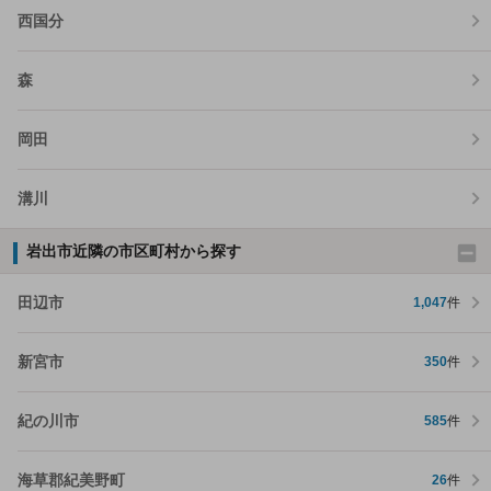
西国分
森
岡田
溝川
岩出市近隣の市区町村から探す
田辺市
1,047
件
新宮市
350
件
紀の川市
585
件
海草郡紀美野町
26
件