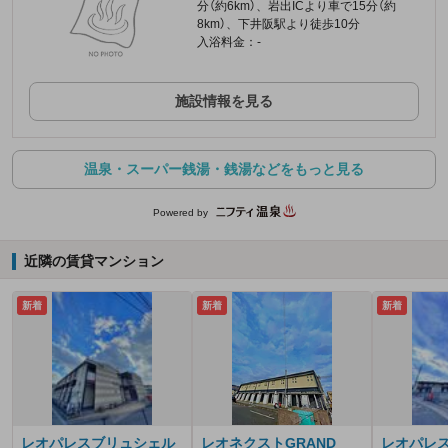
分（約6km）、岩出ICより車で15分（約
8km）、下井阪駅より徒歩10分
入浴料金：-
施設情報を見る
温泉・スーパー銭湯・銭湯などをもっと見る
Powered by
近隣の賃貸マンション
新着
新着
新着
レオパレスブリュシェル
レオネクストGRAND
レオパレ