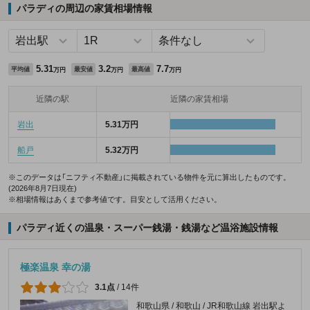
パラディの周辺の家賃相場情報
5.31
3.2
7.7
平均値
最安値
最高値
万円
万円
万円
近隣の駅
近隣の家賃相場
岩出
5.31万円
船戸
5.32万円
※このデータは「ニフティ不動産」に掲載されている物件を元に算出したものです。
(2026年8月7日現在)
※相場情報はあくまで参考値です。目安として活用ください。
パラディ近くの温泉・スーパー銭湯・銭湯など温浴施設情報
極楽温泉 幸の湯
3.1点
/
14件
和歌山県 / 和歌山 / JR和歌山線 岩出駅よ