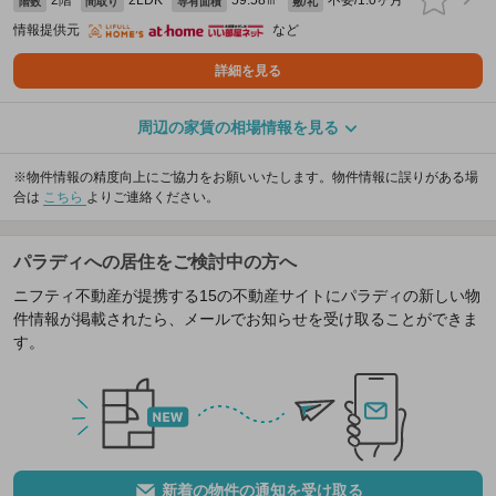
2階
2LDK
59.58㎡
不要/1.0ヶ月
階数
間取り
専有面積
敷/礼
情報提供元
など
詳細を見る
周辺の家賃の相場情報を見る
※物件情報の精度向上にご協力をお願いいたします。物件情報に誤りがある場
合は
こちら
よりご連絡ください。
パラディへの居住をご検討中の方へ
ニフティ不動産が提携する15の不動産サイトにパラディの新しい物
件情報が掲載されたら、メールでお知らせを受け取ることができま
す。
新着の物件の通知を受け取る