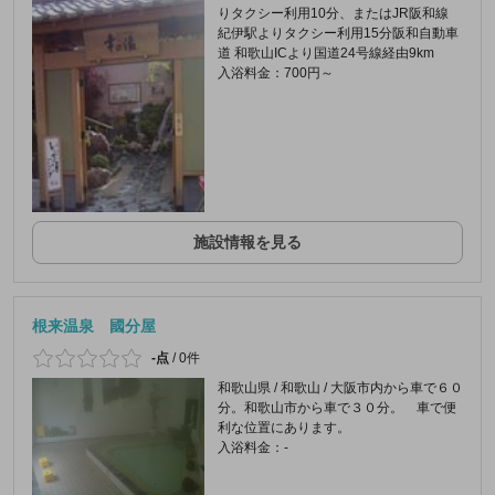
りタクシー利用10分、またはJR阪和線
紀伊駅よりタクシー利用15分阪和自動車
道 和歌山ICより国道24号線経由9km
入浴料金：700円～
施設情報を見る
根来温泉 國分屋
-点
/
0件
和歌山県 / 和歌山 / 大阪市内から車で６０
分。和歌山市から車で３０分。 車で便
利な位置にあります。
入浴料金：-