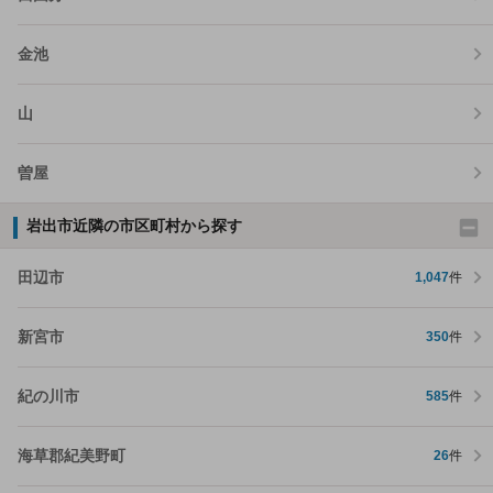
金池
山
曽屋
岩出市近隣の市区町村から探す
田辺市
1,047
件
新宮市
350
件
紀の川市
585
件
海草郡紀美野町
26
件