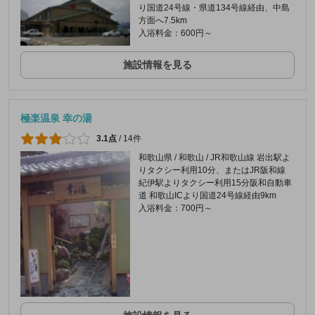
り国道24号線・県道134号線経由、中島
方面へ7.5km
入浴料金：600円～
施設情報を見る
極楽温泉 幸の湯
3.1点
/
14件
和歌山県 / 和歌山 / JR和歌山線 岩出駅よ
りタクシー利用10分、またはJR阪和線
紀伊駅よりタクシー利用15分阪和自動車
道 和歌山ICより国道24号線経由9km
入浴料金：700円～