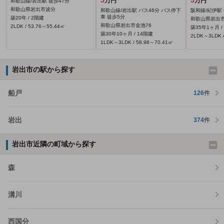
万円
万円
和歌山線/岩出駅 徒歩47分
和歌山県岩出市波分
和歌山線/岩出駅 バス46分 バス停下
阪和線/紀伊駅 
車 徒歩5分
築20年 / 2階建
和歌山県岩出市山
和歌山県岩出市金池76
2LDK / 53.76～55.44㎡
築35年1ヶ月 /
築30年10ヶ月 / 14階建
2LDK～3LDK /
1LDK～3LDK / 58.98～70.41㎡
岩出市の駅から探す
船戸
126
件
岩出
374
件
岩出市近隣の町域から探す
森
溝川
西国分