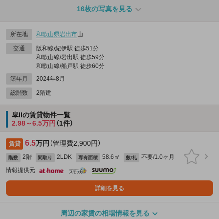
16枚の写真を見る
所在地
和歌山県
岩出市
山
交通
阪和線/紀伊駅 徒歩51分
和歌山線/岩出駅 徒歩59分
和歌山線/船戸駅 徒歩60分
築年月
2024年8月
総階数
2階建
皐IIの賃貸物件一覧
2.98～6.5万円
（1件）
6.5
万円
（管理費2,900円）
賃貸
2階
2LDK
58.6㎡
不要/1.0ヶ月
階数
間取り
専有面積
敷/礼
情報提供元
詳細を見る
周辺の家賃の相場情報を見る