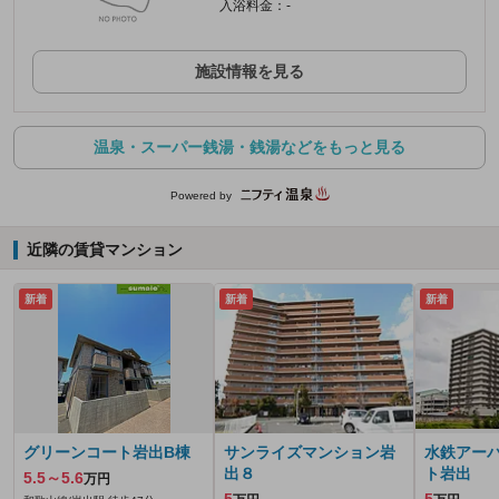
入浴料金：-
施設情報を見る
温泉・スーパー銭湯・銭湯などをもっと見る
Powered by
近隣の賃貸マンション
新着
新着
新着
グリーンコート岩出B棟
サンライズマンション岩
水鉄アー
出８
ト岩出
5.5～5.6
万円
5
5