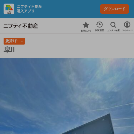
ニフティ不動産
ダウンロード
購入アプリ
カンタン検索
閲覧履歴
マイページ
お気に入り
賃貸1件
皐II