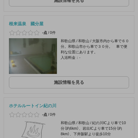
施設情報を見る
根来温泉 國分屋
-点
/
0件
和歌山県 / 和歌山 / 大阪市内から車で６０
分。和歌山市から車で３０分。 車で便
利な位置にあります。
入浴料金：-
施設情報を見る
ホテルルートイン紀の川
-点
/
0件
和歌山県 / 和歌山 / 紀の川ICより車で10
分（約6km）、岩出ICより車で15分（約
8km）、下井阪駅より徒歩10分