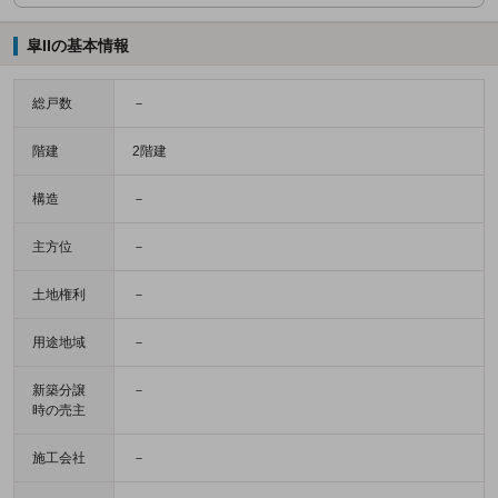
皐IIの基本情報
総戸数
－
階建
2階建
構造
－
主方位
－
土地権利
－
用途地域
－
新築分譲
－
時の売主
施工会社
－