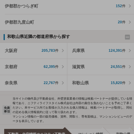
伊都郡かつらぎ町
152
件
伊都郡九度山町
20
件
和歌山県近隣の都道府県から探す
大阪府
兵庫県
205,783
件
124,391
件
京都府
滋賀県
62,395
件
24,551
件
奈良県
和歌山県
22,767
件
15,820
件
当サイトの物件及び不動産会社、外壁塗装業者の情報は検索パートナーが提供している情
報であり、ニフティライフスタイル株式会社は内容の責任を負わないことを予めご了承く
ださい。本サービス内でお客様が入力される個人情報は、検索パートナーが取得し、同社
免責
事項
の定める個人情報規約に従って取り扱われます。
マンション情報の一部の販売価格、賃料、間取り、専有面積は、マンションレビューのデ
ータを表示しています。