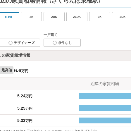
辺の家賃相場情報
（さくらんぼ東根駅）
2K
2DK
2LDK
3K
3DK
1LDK
一戸建て
デザイナーズ
条件なし
しの家賃相場情報
6.6
最高値
万円
近隣の家賃相場
5.24
万円
5.25
万円
5.33
万円