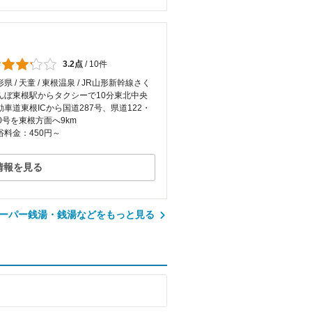
3.2点
/
10件
県 / 天童 / 東根温泉 / JR山形新幹線さく
んぼ東根駅からタクシーで10分東北中央
動車道東根ICから国道287号、県道122・
20号を東根方面へ9km
浴料金：450円～
情報を見る
ーパー銭湯・銭湯などをもっと見る