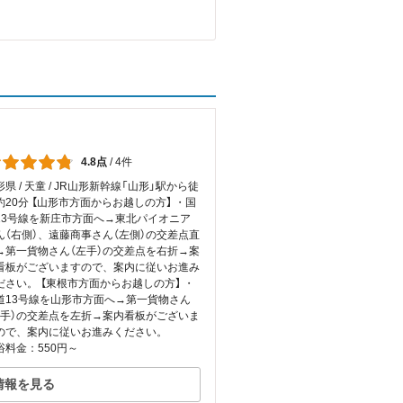
4.8点
/
4件
形県 / 天童 / JR山形新幹線「山形」駅から徒
約20分 【山形市方面からお越しの方】 ・国
13号線を新庄市方面へ→東北パイオニア
ん（右側）、遠藤商事さん（左側）の交差点直
→第一貨物さん（左手）の交差点を右折→案
看板がございますので、案内に従いお進み
ださい。 【東根市方面からお越しの方】 ・
道13号線を山形市方面へ→第一貨物さん
右手）の交差点を左折→案内看板がございま
ので、案内に従いお進みください。
浴料金：550円～
情報を見る