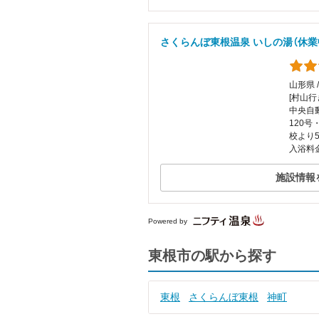
さくらんぼ東根温泉 いしの湯（休業
山形県 
[村山行
中央自動
120号
校より5
入浴料
施設情報
Powered by
東根市の駅から探す
東根
さくらんぼ東根
神町