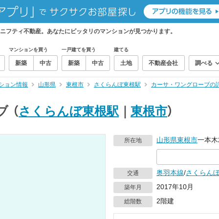
ニフティ不動産。あなたにピッタリのマンションが見つかります。
マンションを買う
一戸建てを買う
建てる
新築
中古
新築
中古
土地
不動産会社
調べる
ション情報
山形県
東根市
さくらんぼ東根駅
カーサ・ワングローブの
ブ
（
さくらんぼ東根駅
｜
東根市
）
山形県
東根市
一本木2
所在地
奥羽本線
/
さくらん
交通
2017年10月
築年月
2階建
総階数