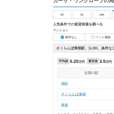
カーサ・ワングローブの周
1R
1K
1DK
人気条件での賃貸相場を調べる
マンション
条件なし
ペット相談
さくらんぼ東根駅、1LDK、条件な
5.25
3.5
平均値
最安値
万円
万円
近隣の駅
神町
さくらんぼ東根
東根