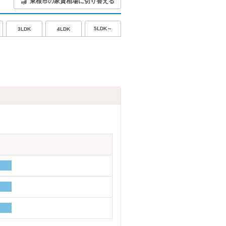
東根市の家賃相場に切り替える
5LDK～
3LDK
4LDK