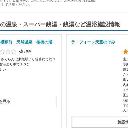
れている物件を元に算出したものです。(2026年8月8日現在)
として活用ください。
の温泉・スーパー銭湯・銭湯など温浴施設情報
東根駅前 天然温泉 桜桃の湯
ラ・フォーレ天童のぞみ
-点
/
0件
 / さくらんぼ東根駅より徒歩にて約３
山
形空港より車で１０分
歩
金：-
道
さ
進
内
く
国
（
を見る
す
入
施設