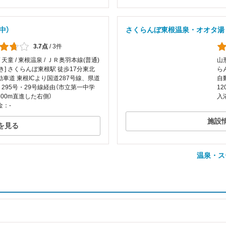
中）
さくらんぼ東根温泉・オオタ湯
3.7点
/
3件
/ 天童 / 東根温泉 / ＪＲ奥羽本線(普通)
山形
き] さくらんぼ東根駅 徒歩17分東北
ら
車道 東根ICより国道287号線、県道
自
・295号・29号線経由（市立第一中学
1
00m直進した右側）
入
金：-
施設
を見る
温泉・ス