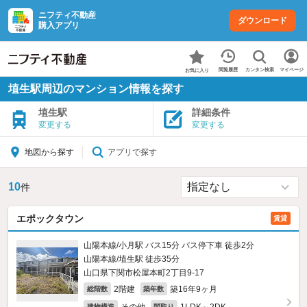
ニフティ不動産
ダウンロード
購入アプリ
カンタン検索
閲覧履歴
マイページ
お気に入り
埴生駅周辺のマンション情報を探す
埴生駅
詳細条件
変更する
変更する
アプリで探す
地図から探す
10
件
エポックタウン
賃貸
山陽本線/小月駅 バス15分 バス停下車 徒歩2分
山陽本線/埴生駅 徒歩35分
山口県下関市松屋本町2丁目9-17
2階建
築16年9ヶ月
総階数
築年数
建物構造
間取り