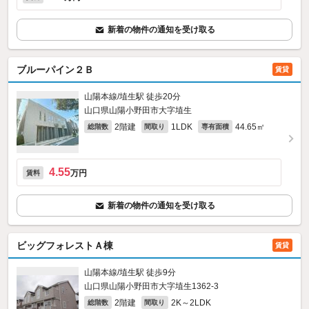
新着の物件の通知を受け取る
ブルーパイン２Ｂ
賃貸
山陽本線/埴生駅 徒歩20分
山口県山陽小野田市大字埴生
2階建
1LDK
44.65㎡
総階数
間取り
専有面積
4.55
万円
賃料
新着の物件の通知を受け取る
ビッグフォレストＡ棟
賃貸
山陽本線/埴生駅 徒歩9分
山口県山陽小野田市大字埴生1362‐3
2階建
2K～2LDK
総階数
間取り