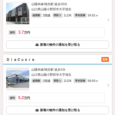
山陽本線/埴生駅 徒歩20分
山口県山陽小野田市大字埴生
2階建
1LDK
34.81㎡
総階数
間取り
専有面積
3.7
万円
賃料
新着の物件の通知を受け取る
ＤｉａＣｕｏｒｅ
賃貸
山陽本線/埴生駅 徒歩2分
山口県山陽小野田市大字埴生
2階建
2LDK
58.65㎡
総階数
間取り
専有面積
5.2
万円
賃料
新着の物件の通知を受け取る