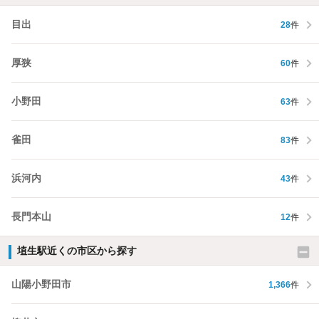
目出
28
件
厚狭
60
件
小野田
63
件
雀田
83
件
浜河内
43
件
長門本山
12
件
埴生駅近くの市区から探す
山陽小野田市
1,366
件