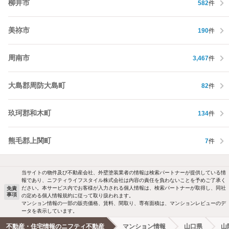
柳井市
582
件
美祢市
190
件
周南市
3,467
件
大島郡周防大島町
82
件
玖珂郡和木町
134
件
熊毛郡上関町
7
件
当サイトの物件及び不動産会社、外壁塗装業者の情報は検索パートナーが提供している情
報であり、ニフティライフスタイル株式会社は内容の責任を負わないことを予めご了承く
ださい。本サービス内でお客様が入力される個人情報は、検索パートナーが取得し、同社
免責
事項
の定める個人情報規約に従って取り扱われます。
マンション情報の一部の販売価格、賃料、間取り、専有面積は、マンションレビューのデ
ータを表示しています。
不動産・住宅情報のニフティ不動産
マンション情報
山口県
山