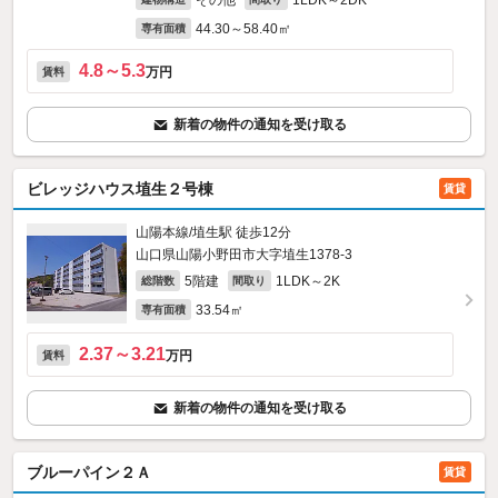
その他
1LDK～2DK
44.30～58.40㎡
専有面積
4.8～5.3
万円
賃料
新着の物件の通知を受け取る
ビレッジハウス埴生２号棟
賃貸
山陽本線/埴生駅 徒歩12分
山口県山陽小野田市大字埴生1378‐3
5階建
1LDK～2K
総階数
間取り
33.54㎡
専有面積
2.37～3.21
万円
賃料
新着の物件の通知を受け取る
ブルーパイン２Ａ
賃貸