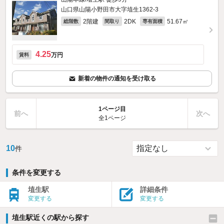
山口県山陽小野田市大字埴生1362‐3
2階建
2DK
51.67㎡
総階数
間取り
専有面積
4.25
万円
賃料
新着の物件の通知を受け取る
1ページ目
前へ
次へ
全1ページ
10
件
条件を変更する
埴生駅
詳細条件
変更する
変更する
埴生駅近くの駅から探す