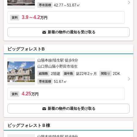
42.77～51.67㎡
専有面積
3.9～4.2
万円
賃料
新着の物件の通知を受け取る
ビッグフォレストB
山陽本線/埴生駅 徒歩9分
山口県山陽小野田市埴生
2階建
築22年2ヶ月
2DK
総階数
築年数
間取り
51.67㎡
専有面積
4.25
万円
賃料
新着の物件の通知を受け取る
ビッグフォレストＢ棟
山陽本線/埴生駅 徒歩9分