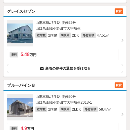
グレイスセゾン
賃貸
山陽本線/埴生駅 徒歩22分
山口県山陽小野田市大字埴生
2階建
2DK
47.51㎡
総階数
間取り
専有面積
5.48
万円
賃料
新着の物件の通知を受け取る
ブルーパインＢ
賃貸
山陽本線/埴生駅 徒歩20分
山口県山陽小野田市大字埴生2013‐1
2階建
2LDK
58.47㎡
総階数
間取り
専有面積
4.9
万円
賃料