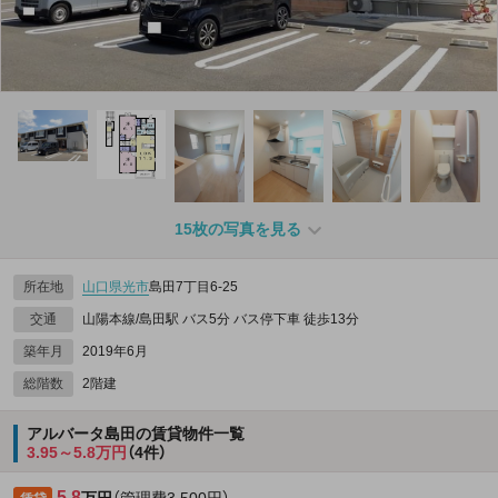
15枚の写真を見る
所在地
山口県
光市
島田7丁目6-25
交通
山陽本線/島田駅 バス5分 バス停下車 徒歩13分
築年月
2019年6月
総階数
2階建
アルバータ島田の賃貸物件一覧
3.95～5.8万円
（4件）
5.8