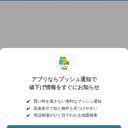
アプリならプッシュ通知で
値下げ情報をすぐにお知らせ
対応機種
個人情報保護ポリシー
利用規約
運営会社
✔️
買い時を逃さない便利なプッシュ通知
ヘルプ・お問い合わせ
採用情報
✔️
高速表示で似た物件も見つけやすい
✔️
周辺相場がひと目でわかる地図検索