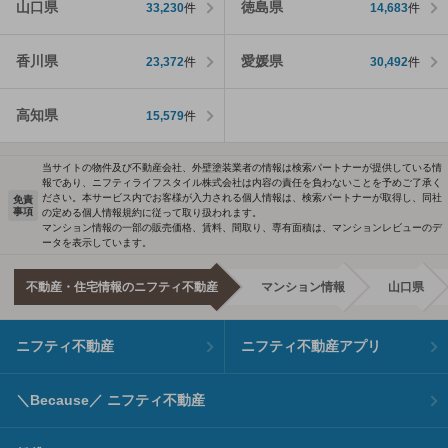
山口県
徳島県
33,230
件
14,683
件
香川県
愛媛県
23,372
件
30,492
件
高知県
15,579
件
当サイトの物件及び不動産会社、外壁塗装業者の情報は検索パートナーが提供している情
報であり、ニフティライフスタイル株式会社は内容の責任を負わないことを予めご了承く
ださい。本サービス内でお客様が入力される個人情報は、検索パートナーが取得し、同社
免責
事項
の定める個人情報規約に従って取り扱われます。
マンション情報の一部の販売価格、賃料、間取り、専有面積は、マンションレビューのデ
ータを表示しています。
不動産・住宅情報のニフティ不動産
マンション情報
山口県
ニフティ不動産
ニフティ不動産アプリ
＼Because／ ニフティ不動産