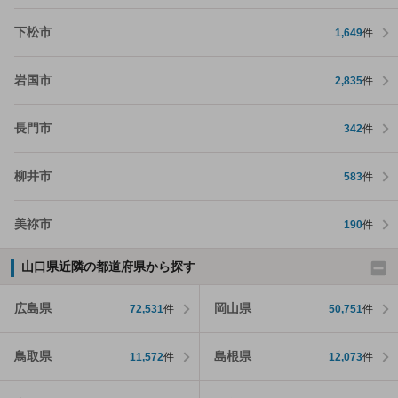
下松市
1,649
件
岩国市
2,835
件
長門市
342
件
柳井市
583
件
美祢市
190
件
山口県近隣の都道府県から探す
広島県
岡山県
72,531
件
50,751
件
鳥取県
島根県
11,572
件
12,073
件