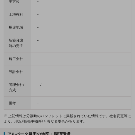
主方位
－
土地権利
－
用途地域
－
新築分譲
－
時の売主
施工会社
－
設計会社
－
管理会社/
－ / －
方式
備考
－
※ 上記情報は分譲時のパンフレットに掲載されていた情報です。社名変更等に
より、現況（販売中物件）と異なる場合があります。
アルバータ島田の地図・周辺環境