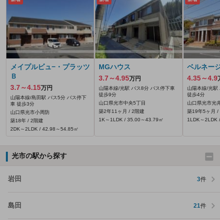
メイプルビュ−・プラッツ
MGハウス
ベルネージ
Ｂ
3.7～4.95
4.35～4.9
万円
3.7～4.15
万円
山陽本線/光駅 バス8分 バス停下車
山陽本線/光駅
徒歩9分
徒歩4分
山陽本線/島田駅 バス5分 バス停下
山口県光市中央5丁目
山口県光市光井4
車 徒歩3分
築2年11ヶ月 / 2階建
築19年5ヶ月 /
山口県光市小周防
1K～1LDK / 35.00～43.79㎡
1LDK～2LDK /
築18年 / 2階建
2DK～2LDK / 42.98～54.85㎡
光市の駅から探す
岩田
3
件
島田
21
件