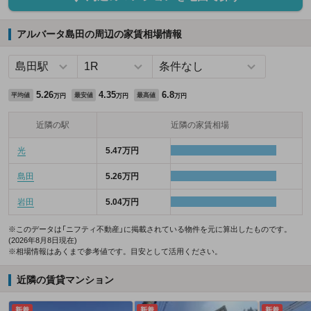
アルバータ島田の周辺の家賃相場情報
5.26
4.35
6.8
平均値
最安値
最高値
万円
万円
万円
近隣の駅
近隣の家賃相場
光
5.47万円
島田
5.26万円
岩田
5.04万円
※このデータは「ニフティ不動産」に掲載されている物件を元に算出したものです。
(2026年8月8日現在)
※相場情報はあくまで参考値です。目安として活用ください。
近隣の賃貸マンション
新着
新着
新着