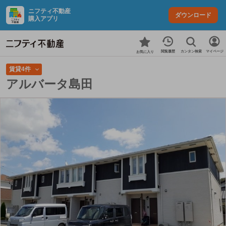
ニフティ不動産
ダウンロード
購入アプリ
カンタン検索
閲覧履歴
マイページ
お気に入り
賃貸4件
アルバータ島田