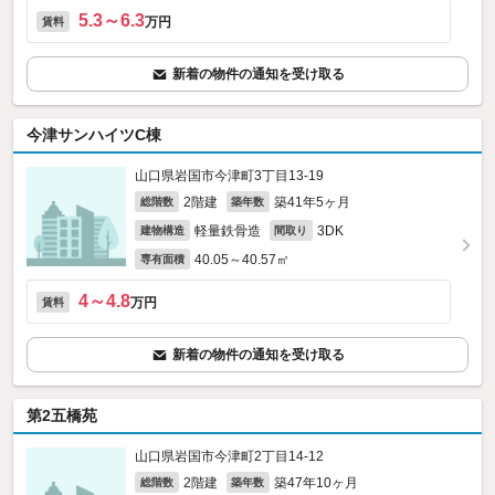
5.3～6.3
万円
賃料
新着の物件の通知を受け取る
今津サンハイツC棟
山口県岩国市今津町3丁目13-19
2階建
築41年5ヶ月
総階数
築年数
軽量鉄骨造
3DK
建物構造
間取り
40.05～40.57㎡
専有面積
4～4.8
万円
賃料
新着の物件の通知を受け取る
第2五橋苑
山口県岩国市今津町2丁目14-12
2階建
築47年10ヶ月
総階数
築年数