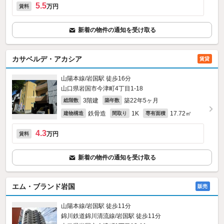
5.5
万円
賃料
新着の物件の通知を受け取る
カサベルデ・アカシア
賃貸
山陽本線/岩国駅 徒歩16分
山口県岩国市今津町4丁目1-18
3階建
築22年5ヶ月
総階数
築年数
鉄骨造
1K
17.72㎡
建物構造
間取り
専有面積
4.3
万円
賃料
新着の物件の通知を受け取る
エム・ブランド岩国
販売
山陽本線/岩国駅 徒歩11分
錦川鉄道錦川清流線/岩国駅 徒歩11分