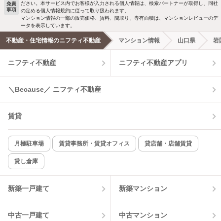
ださい。本サービス内でお客様が入力される個人情報は、検索パートナーが取得し、同社
免責
事項
の定める個人情報規約に従って取り扱われます。
マンション情報の一部の販売価格、賃料、間取り、専有面積は、マンションレビューのデ
ータを表示しています。
不動産・住宅情報のニフティ不動産
マンション情報
山口県
岩
ニフティ不動産
ニフティ不動産アプリ
＼Because／ ニフティ不動産
賃貸
月極駐車場
賃貸事務所・賃貸オフィス
貸店舗・店舗賃貸
貸し倉庫
新築一戸建て
新築マンション
中古一戸建て
中古マンション