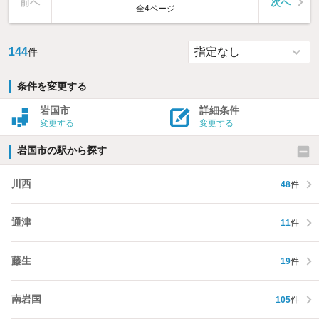
前へ
次へ
全4ページ
144
件
条件を変更する
岩国市
詳細条件
変更する
変更する
岩国市の駅から探す
川西
48
件
通津
11
件
藤生
19
件
南岩国
105
件