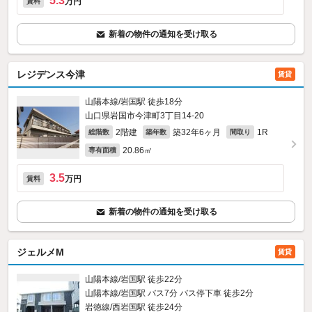
5.3
万円
賃料
新着の物件の通知を受け取る
レジデンス今津
賃貸
山陽本線/岩国駅 徒歩18分
山口県岩国市今津町3丁目14-20
2階建
築32年6ヶ月
1R
総階数
築年数
間取り
20.86㎡
専有面積
3.5
万円
賃料
新着の物件の通知を受け取る
ジェルメM
賃貸
山陽本線/岩国駅 徒歩22分
山陽本線/岩国駅 バス7分 バス停下車 徒歩2分
岩徳線/西岩国駅 徒歩24分