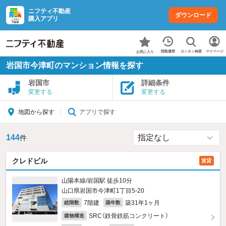
ニフティ不動産
ダウンロード
購入アプリ
カンタン検索
閲覧履歴
マイページ
お気に入り
岩国市今津町のマンション情報を探す
岩国市
詳細条件
変更する
変更する
アプリで探す
地図から探す
144
件
クレドビル
賃貸
山陽本線/岩国駅 徒歩10分
山口県岩国市今津町1丁目5-20
7階建
築31年1ヶ月
総階数
築年数
SRC（鉄骨鉄筋コンクリート）
建物構造