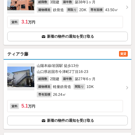
3階建
築38年1ヶ月
総階数
築年数
鉄骨造
2DK
43.50㎡
建物構造
間取り
専有面積
3.1
万円
賃料
新着の物件の通知を受け取る
ティアラ藤
賃貸
山陽本線/岩国駅 徒歩13分
山口県岩国市今津町2丁目16-23
2階建
築27年6ヶ月
総階数
築年数
軽量鉄骨造
1DK
建物構造
間取り
26.24㎡
専有面積
5.1
万円
賃料
新着の物件の通知を受け取る