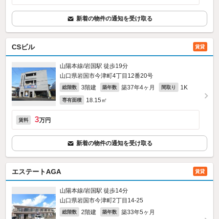
新着の物件の通知を受け取る
CSビル
賃貸
山陽本線/岩国駅 徒歩19分
山口県岩国市今津町4丁目12番20号
3階建
築37年4ヶ月
1K
総階数
築年数
間取り
18.15㎡
専有面積
3
万円
賃料
新着の物件の通知を受け取る
エステートAGA
賃貸
山陽本線/岩国駅 徒歩14分
山口県岩国市今津町2丁目14-25
2階建
築33年5ヶ月
総階数
築年数