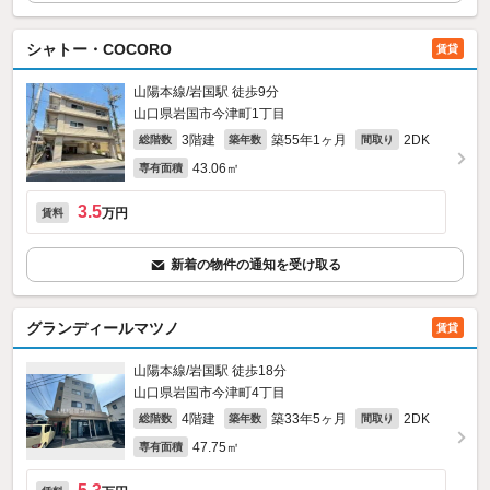
シャトー・COCORO
賃貸
山陽本線/岩国駅 徒歩9分
山口県岩国市今津町1丁目
3階建
築55年1ヶ月
2DK
総階数
築年数
間取り
43.06㎡
専有面積
3.5
万円
賃料
新着の物件の通知を受け取る
グランディールマツノ
賃貸
山陽本線/岩国駅 徒歩18分
山口県岩国市今津町4丁目
4階建
築33年5ヶ月
2DK
総階数
築年数
間取り
47.75㎡
専有面積