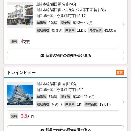
山陽本線/岩国駅 徒歩24分
山陽本線/岩国駅 バス9分 バス停下車 徒歩3分
山口県岩国市今津町5丁目12-17
3階建
築43年4ヶ月
総階数
築年数
鉄骨造
1LDK
43.00㎡
建物構造
間取り
専有面積
4
万円
賃料
新着の物件の通知を受け取る
トレインビュー
賃貸
山陽本線/岩国駅 徒歩10分
山口県岩国市今津町1丁目12-6
7階建
築30年10ヶ月
総階数
築年数
その他
1K
19.81㎡
建物構造
間取り
専有面積
3.5
万円
賃料
新着の物件の通知を受け取る