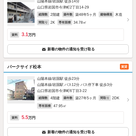
山陽本線/岩国駅 徒歩14分
山口県岩国市今津町2丁目14-29
2階建
築48年5ヶ月
木造
総階数
築年数
建物構造
2K
34.78㎡
間取り
専有面積
3.1
万円
賃料
新着の物件の通知を受け取る
パークサイド松本
賃貸
山陽本線/岩国駅 徒歩23分
山陽本線/岩国駅 バス12分 バス停下車 徒歩3分
山口県岩国市今津町6丁目3-22
4階建
築27年5ヶ月
2DK
総階数
築年数
間取り
47.95㎡
専有面積
5.5
万円
賃料
新着の物件の通知を受け取る