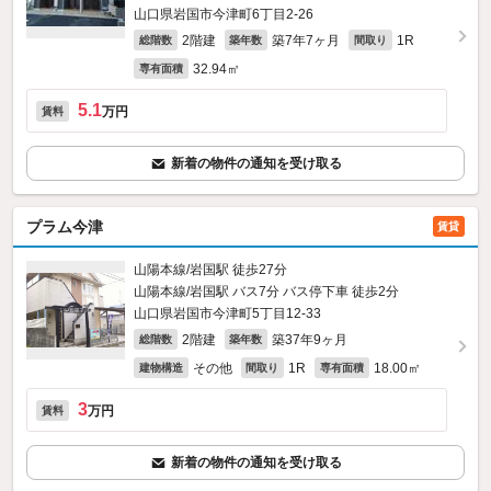
山口県岩国市今津町6丁目2-26
2階建
築7年7ヶ月
1R
総階数
築年数
間取り
32.94㎡
専有面積
5.1
万円
賃料
新着の物件の通知を受け取る
プラム今津
賃貸
山陽本線/岩国駅 徒歩27分
山陽本線/岩国駅 バス7分 バス停下車 徒歩2分
山口県岩国市今津町5丁目12-33
2階建
築37年9ヶ月
総階数
築年数
その他
1R
18.00㎡
建物構造
間取り
専有面積
3
万円
賃料
新着の物件の通知を受け取る