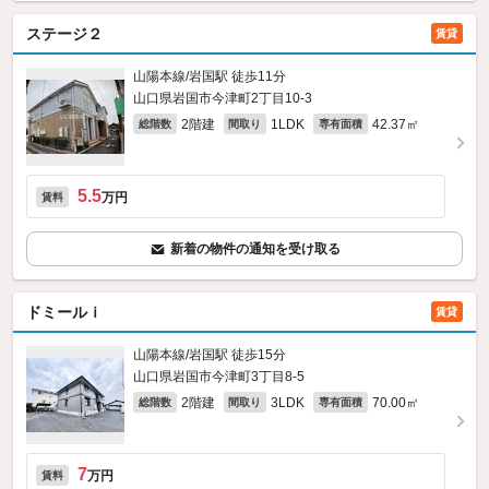
ステージ２
賃貸
山陽本線/岩国駅 徒歩11分
山口県岩国市今津町2丁目10-3
2階建
1LDK
42.37㎡
総階数
間取り
専有面積
5.5
万円
賃料
新着の物件の通知を受け取る
ドミールｉ
賃貸
山陽本線/岩国駅 徒歩15分
山口県岩国市今津町3丁目8-5
2階建
3LDK
70.00㎡
総階数
間取り
専有面積
7
万円
賃料