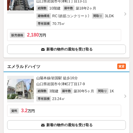
山口県岩国市今津町1丁目13-11
10階建
築18年2ヶ月
総階数
築年数
RC（鉄筋コンクリート）
3LDK
建物構造
間取り
70.75㎡
専有面積
2,180
万円
販売価格
新着の物件の通知を受け取る
エメラルドハイツ
賃貸
山陽本線/岩国駅 徒歩16分
山口県岩国市今津町2丁目17-9
3階建
築30年5ヶ月
1K
総階数
築年数
間取り
23.24㎡
専有面積
3.2
万円
賃料
新着の物件の通知を受け取る