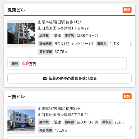
鳳翔ビル
賃貸
山陽本線/岩国駅 徒歩11分
山口県岩国市今津町1丁目9-22
9階建
築38年5ヶ月
総階数
築年数
RC（鉄筋コンクリート）
2LDK
建物構造
間取り
57.78㎡
専有面積
4.9
万円
賃料
新着の物件の通知を受け取る
三勢ビル
賃貸
山陽本線/岩国駅 徒歩22分
山口県岩国市今津町5丁目8-24
3階建
築33年8ヶ月
2LDK
総階数
築年数
間取り
47.19㎡
専有面積