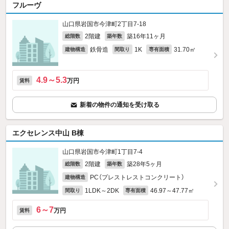
フルーヴ
山口県岩国市今津町2丁目7-18
2階建
築16年11ヶ月
総階数
築年数
鉄骨造
1K
31.70㎡
建物構造
間取り
専有面積
4.9～5.3
万円
賃料
新着の物件の通知を受け取る
エクセレンス中山 B棟
山口県岩国市今津町1丁目7-4
2階建
築28年5ヶ月
総階数
築年数
PC（プレストレストコンクリート）
建物構造
1LDK～2DK
46.97～47.77㎡
間取り
専有面積
6～7
万円
賃料