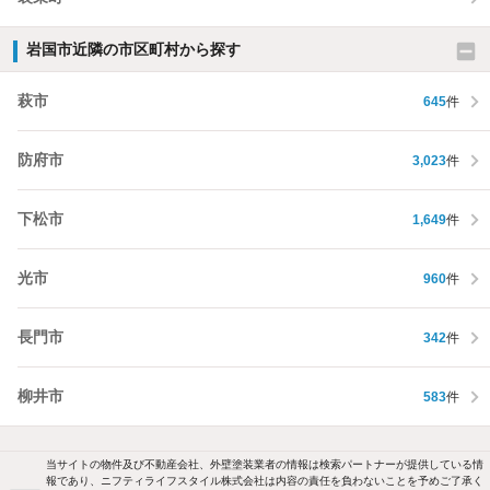
岩国市近隣の市区町村から探す
萩市
645
件
防府市
3,023
件
下松市
1,649
件
光市
960
件
長門市
342
件
柳井市
583
件
当サイトの物件及び不動産会社、外壁塗装業者の情報は検索パートナーが提供している情
報であり、ニフティライフスタイル株式会社は内容の責任を負わないことを予めご了承く