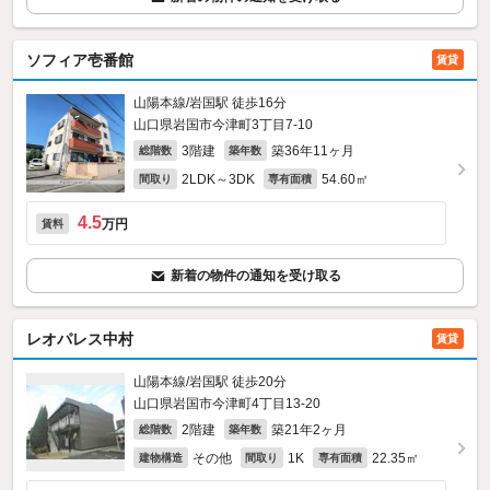
ソフィア壱番館
賃貸
山陽本線/岩国駅 徒歩16分
山口県岩国市今津町3丁目7-10
3階建
築36年11ヶ月
総階数
築年数
2LDK～3DK
54.60㎡
間取り
専有面積
4.5
万円
賃料
新着の物件の通知を受け取る
レオパレス中村
賃貸
山陽本線/岩国駅 徒歩20分
山口県岩国市今津町4丁目13-20
2階建
築21年2ヶ月
総階数
築年数
その他
1K
22.35㎡
建物構造
間取り
専有面積