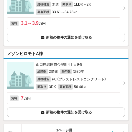
木造
1LDK～2K
建物構造
間取り
33.61～34.78㎡
専有面積
3.1～3.9
万円
賃料
新着の物件の通知を受け取る
メゾンヒロモトA棟
山口県岩国市今津町4丁目9-8
2階建
築30年
総階数
築年数
PC（プレストレストコンクリート）
建物構造
3DK
56.46㎡
間取り
専有面積
7
万円
賃料
新着の物件の通知を受け取る
1ページ目