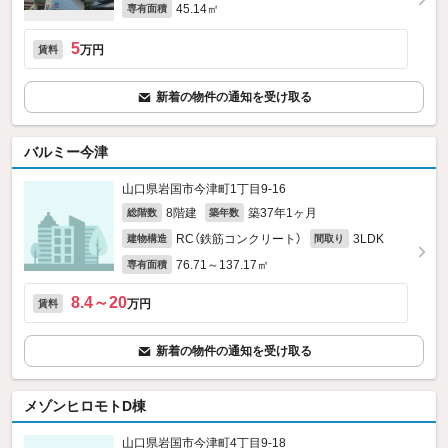
45.14㎡
専有面積
5
万円
賃料
新着の物件の通知を受け取る
バルミー今津
山口県岩国市今津町1丁目9-16
8階建
築37年1ヶ月
総階数
築年数
RC（鉄筋コンクリート）
3LDK
建物構造
間取り
76.71～137.17㎡
専有面積
8.4～20
万円
賃料
新着の物件の通知を受け取る
メゾンヒロモトD棟
山口県岩国市今津町4丁目9-18