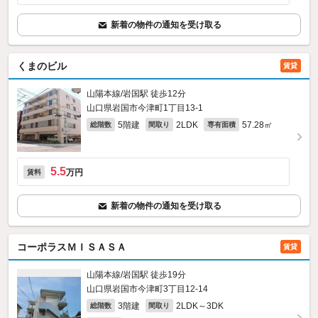
新着の物件の通知を受け取る
くまのビル
賃貸
山陽本線/岩国駅 徒歩12分
山口県岩国市今津町1丁目13-1
5階建
2LDK
57.28㎡
総階数
間取り
専有面積
5.5
万円
賃料
新着の物件の通知を受け取る
コーポラスＭＩＳＡＳＡ
賃貸
山陽本線/岩国駅 徒歩19分
山口県岩国市今津町3丁目12-14
3階建
2LDK～3DK
総階数
間取り