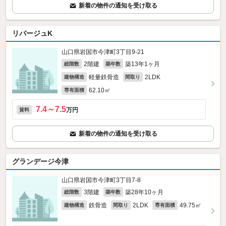
新着の物件の通知を受け取る
リバージュK
山口県岩国市今津町3丁目9-21
2階建
築13年1ヶ月
総階数
築年数
軽量鉄骨造
2LDK
建物構造
間取り
62.10㎡
専有面積
7.4～7.5
万円
賃料
新着の物件の通知を受け取る
グランデージ今津
山口県岩国市今津町3丁目7-8
3階建
築28年10ヶ月
総階数
築年数
鉄骨造
2LDK
49.75㎡
建物構造
間取り
専有面積