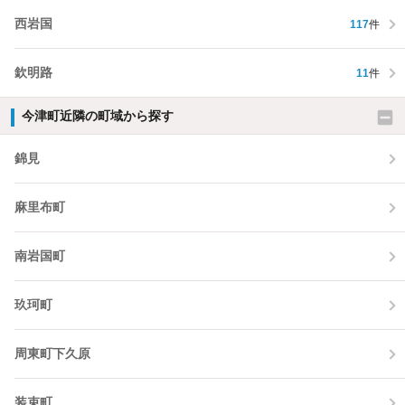
西岩国
117
件
欽明路
11
件
今津町近隣の町域から探す
錦見
麻里布町
南岩国町
玖珂町
周東町下久原
装束町