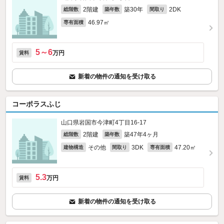
2階建
築30年
2DK
総階数
築年数
間取り
46.97㎡
専有面積
5～6
万円
賃料
新着の物件の通知を受け取る
コーポラスふじ
山口県岩国市今津町4丁目16-17
2階建
築47年4ヶ月
総階数
築年数
その他
3DK
47.20㎡
建物構造
間取り
専有面積
5.3
万円
賃料
新着の物件の通知を受け取る