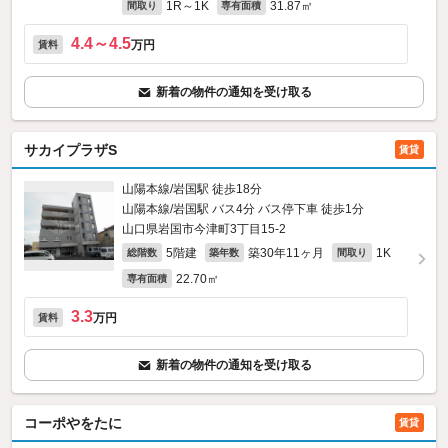
1R～1K
31.87㎡
間取り
専有面積
4.4～4.5
万円
賃料
新着の物件の通知を受け取る
サカイプラザS
賃貸
山陽本線/岩国駅 徒歩18分
山陽本線/岩国駅 バス4分 バス停下車 徒歩1分
山口県岩国市今津町3丁目15-2
5階建
築30年11ヶ月
1K
総階数
築年数
間取り
22.70㎡
専有面積
3.3
万円
賃料
新着の物件の通知を受け取る
コーポやをたに
賃貸