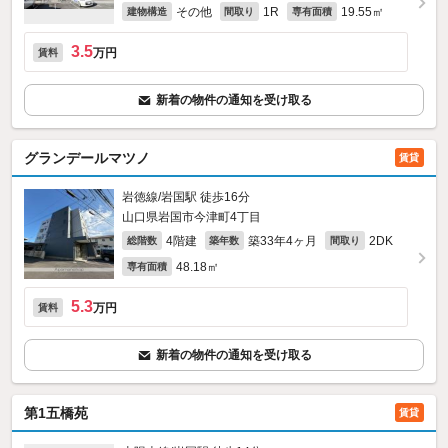
その他
1R
19.55㎡
建物構造
間取り
専有面積
3.5
万円
賃料
新着の物件の通知を受け取る
グランデールマツノ
賃貸
岩徳線/岩国駅 徒歩16分
山口県岩国市今津町4丁目
4階建
築33年4ヶ月
2DK
総階数
築年数
間取り
48.18㎡
専有面積
5.3
万円
賃料
新着の物件の通知を受け取る
第1五橋苑
賃貸