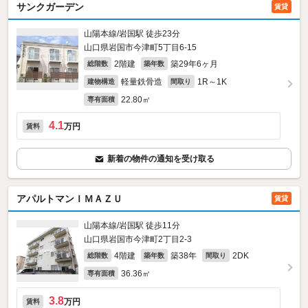
サンクガーデン
賃貸
山陽本線/岩国駅 徒歩23分
山口県岩国市今津町5丁目6-15
2階建
築29年6ヶ月
総階数
築年数
軽量鉄骨造
1R～1K
建物構造
間取り
22.80㎡
専有面積
4.1
万円
賃料
新着の物件の通知を受け取る
アパルトマンＩＭＡＺＵ
賃貸
山陽本線/岩国駅 徒歩11分
山口県岩国市今津町2丁目2-3
4階建
築38年
2DK
総階数
築年数
間取り
36.36㎡
専有面積
3.8
万円
賃料