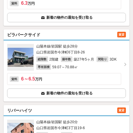
6.3
万円
賃料
新着の物件の通知を受け取る
ビラパークサイド
賃貸
山陽本線/岩国駅 徒歩28分
山口県岩国市今津町6丁目8-26
2階建
築27年5ヶ月
3DK
総階数
築年数
間取り
59.07～70.88㎡
専有面積
6～6.5
万円
賃料
新着の物件の通知を受け取る
リバーハイツ
賃貸
山陽本線/岩国駅 徒歩20分
山口県岩国市今津町3丁目19-6